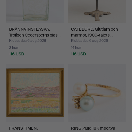
BRÄNNVINSFLASKA.
CAFÉBORD. Gjutjärn och
Troligen Cedersbergs glas…
marmor, 1900-talets…
Klubbades 6 aug 2026
Klubbades 6 aug 2026
3 bud
14 bud
116 USD
116 USD
FRANS TIMÉN.
RING, guld 18K med två