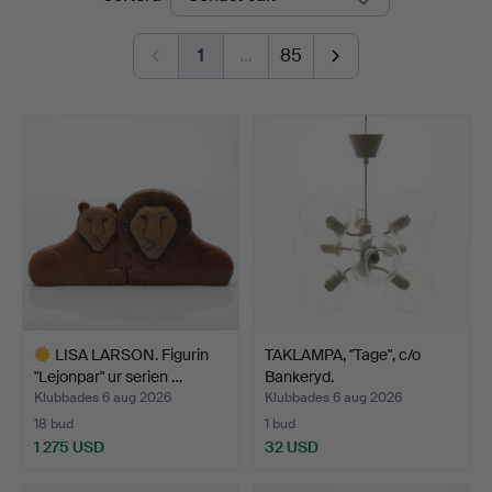
1
…
85
LISA LARSON. Figurin
TAKLAMPA, "Tage", c/o
"Lejonpar" ur serien …
Bankeryd.
Klubbades 6 aug 2026
Klubbades 6 aug 2026
18 bud
1 bud
1 275 USD
32 USD
Utvalt