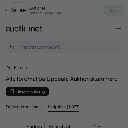
Auctionet
Visa
Stäng
Finns på Google Play
Auctionet.com
Filtrera
Alla
Alla föremål på Uppsala Auktionskammare
föremål
Bevaka sökning
på
Pågående auktioner
Slutpriser
(4 077)
Uppsala
Auktionskammare
Slutpriser
Sortera