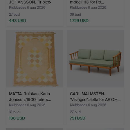
JOHANSSON. "Triplex-
modell 113, för Po…
pendel", …
Klubbades 6 aug 2026
Klubbades 6 aug 2026
27 bud
39 bud
443 USD
1 729 USD
MATTA. Rölakan, Karin
CARL MALMSTEN.
Jönsson, 1900-talets…
"Visingsö", soffa för AB OH…
Klubbades 6 aug 2026
Klubbades 6 aug 2026
18 bud
27 bud
138 USD
791 USD