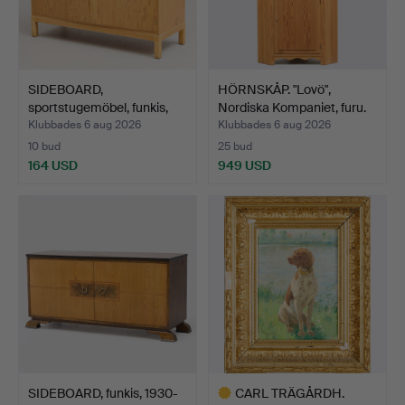
SIDEBOARD,
HÖRNSKÅP. "Lovö",
sportstugemöbel, funkis,
Nordiska Kompaniet, furu.
1930/4…
Klubbades 6 aug 2026
Klubbades 6 aug 2026
10 bud
25 bud
164 USD
949 USD
SIDEBOARD, funkis, 1930-
CARL TRÄGÅRDH.