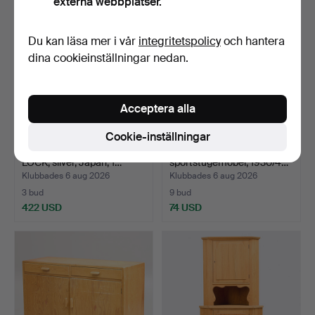
externa webbplatser.
Du kan läsa mer i vår
integritetspolicy
och hantera
dina cookieinställningar nedan.
Acceptera alla
Cookie-inställningar
SPEGEL SAMT ASK MED
SIDOBORD/SOFFBORD,
LOCK, silver, Japan, 1…
sportstugemöbel, 1930/4…
Klubbades 6 aug 2026
Klubbades 6 aug 2026
3 bud
9 bud
422 USD
74 USD