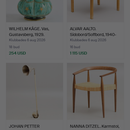
WILHELM KÅGE. Vas,
ALVAR AALTO.
Gustavsberg, 1929.
Sidobord/Soffbord, 1940-
tal.
Klubbades 6 aug 2026
Klubbades 6 aug 2026
18 bud
16 bud
254 USD
1 115 USD
JOHAN PETTER
NANNA DITZEL. Karmstol,