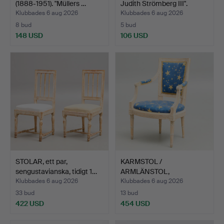
(1888-1951). "Müllers …
Judith Strömberg III".
Klubbades 6 aug 2026
Klubbades 6 aug 2026
8 bud
5 bud
148 USD
106 USD
STOLAR, ett par,
KARMSTOL /
sengustavianska, tidigt 1…
ARMLÄNSTOL,
sengustavianskt sto…
Klubbades 6 aug 2026
Klubbades 6 aug 2026
33 bud
13 bud
422 USD
454 USD