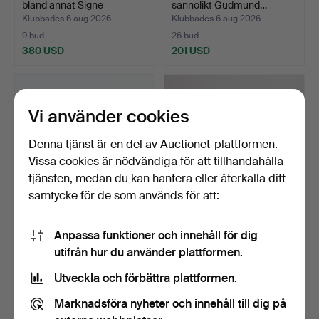
bland annat Signe
sannolikt Gudmund…
Hammar…
Klubbades 6 aug 2026
Klubbades 6 aug 2026
9 bud
26 bud
380 USD
201 USD
Vi använder cookies
Denna tjänst är en del av Auctionet-plattformen.
Vissa cookies är nödvändiga för att tillhandahålla
tjänsten, medan du kan hantera eller återkalla ditt
samtycke för de som används för att:
MAX MARA, Solglasögon.
FÅTÖLJER, ett par, funkis,
Anpassa funktioner och innehåll för dig
1930-tal.
utifrån hur du använder plattformen.
Klubbades 6 aug 2026
Klubbades 6 aug 2026
25 bud
51 bud
Utveckla och förbättra plattformen.
169 USD
843 USD
Marknadsföra nyheter och innehåll till dig på