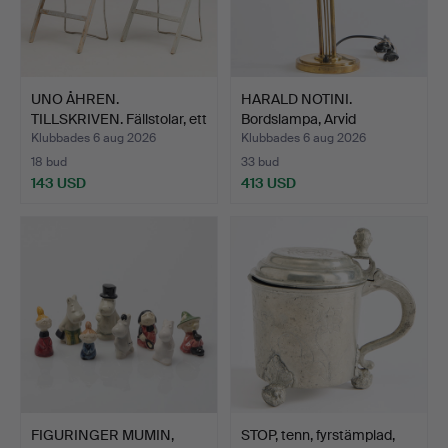
UNO ÅHREN.
HARALD NOTINI.
TILLSKRIVEN. Fällstolar, ett
Bordslampa, Arvid
pa…
Böhlmarks…
Klubbades 6 aug 2026
Klubbades 6 aug 2026
18 bud
33 bud
143 USD
413 USD
FIGURINGER MUMIN,
STOP, tenn, fyrstämplad,