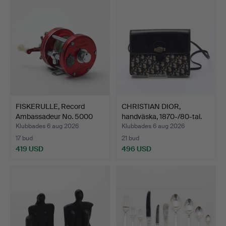
FISKERULLE, Record
CHRISTIAN DIOR,
Ambassadeur No. 5000
handväska, 1870-/80-tal.
MO…
Klubbades 6 aug 2026
Klubbades 6 aug 2026
17 bud
21 bud
419 USD
496 USD