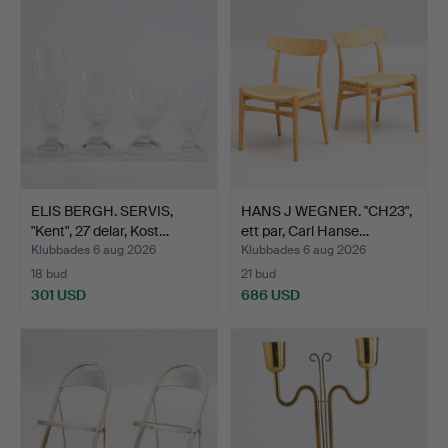
föremål
ELIS BERGH. SERVIS,
HANS J WEGNER. "CH23",
"Kent", 27 delar, Kost…
ett par, Carl Hanse…
Klubbades 6 aug 2026
Klubbades 6 aug 2026
18 bud
21 bud
301 USD
686 USD