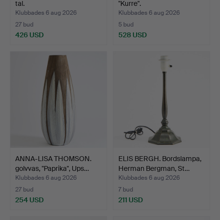
tal.
"Kurre".
Klubbades 6 aug 2026
Klubbades 6 aug 2026
27 bud
5 bud
426 USD
528 USD
Utvalt
föremål
ANNA-LISA THOMSON.
ELIS BERGH. Bordslampa,
golvvas, "Paprika", Ups…
Herman Bergman, St…
Klubbades 6 aug 2026
Klubbades 6 aug 2026
27 bud
7 bud
254 USD
211 USD