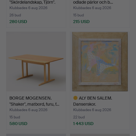
"Skördelandskap, Tjörn".
odlade pärlor och b…
Klubbades 6 aug 2026
Klubbades 6 aug 2026
26 bud
15 bud
280 USD
215 USD
BORGE MOGENSEN.
ALY BEN SALEM.
"Shaker", matbord, furu, f…
Danserskor.
Klubbades 6 aug 2026
Klubbades 6 aug 2026
15 bud
22 bud
580 USD
1 443 USD
Utvalt