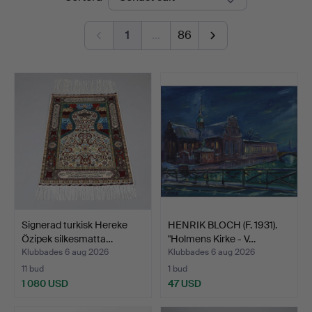
1
…
86
Signerad turkisk Hereke
HENRIK BLOCH (F. 1931).
Özipek silkesmatta…
"Holmens Kirke - V…
Klubbades 6 aug 2026
Klubbades 6 aug 2026
11 bud
1 bud
1 080 USD
47 USD