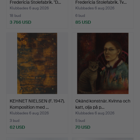
Fredericia Stolefabrik. "D…
Fredericia Stolefabrik. Tv…
Klubbades 6 aug 2026
Klubbades 6 aug 2026
18 bud
6 bud
3 766 USD
85 USD
Utvalt
föremål
KEHNET NIELSEN (F. 1947).
Okänd konstnär. Kvinna och
Komposition med …
katt, olja på p…
Klubbades 6 aug 2026
Klubbades 6 aug 2026
3 bud
5 bud
62 USD
70 USD