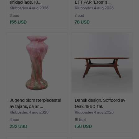
snidad jade, 18…
ETT PAR "Eros" s…
Klubbades 4 aug 2026
Klubbades 4 aug 2026
3 bud
7 bud
155 USD
78 USD
Jugend blomsterpiedestal
Dansk design. Soffbord av
av fajans, ca år …
teak, 1960-tal.
Klubbades 4 aug 2026
Klubbades 4 aug 2026
4 bud
15 bud
232 USD
158 USD