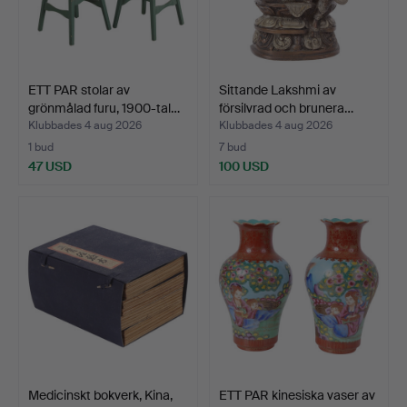
ETT PAR stolar av
Sittande Lakshmi av
grönmålad furu, 1900-tal…
försilvrad och brunera…
Klubbades 4 aug 2026
Klubbades 4 aug 2026
1 bud
7 bud
47 USD
100 USD
Medicinskt bokverk, Kina,
ETT PAR kinesiska vaser av