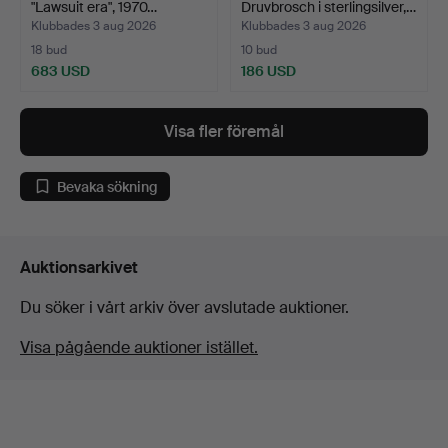
"Lawsuit era", 1970…
Druvbrosch i sterlingsilver,…
Klubbades 3 aug 2026
Klubbades 3 aug 2026
18 bud
10 bud
683 USD
186 USD
Visa fler föremål
Bevaka sökning
Auktionsarkivet
Du söker i vårt arkiv över avslutade auktioner.
Visa pågående auktioner istället.