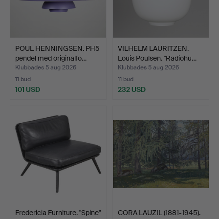
POUL HENNINGSEN. PH5
VILHELM LAURITZEN.
pendel med originalfö…
Louis Poulsen. "Radiohu…
Klubbades 5 aug 2026
Klubbades 5 aug 2026
11 bud
11 bud
101 USD
232 USD
Fredericia Furniture. "Spine"
CORA LAUZIL (1881-1945).