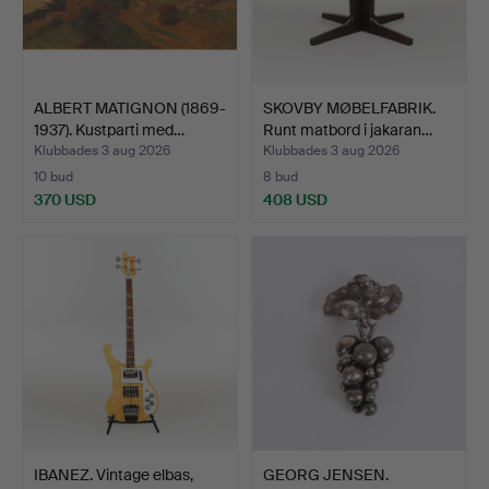
ALBERT MATIGNON (1869-
SKOVBY MØBELFABRIK.
1937). Kustparti med…
Runt matbord i jakaran…
Klubbades 3 aug 2026
Klubbades 3 aug 2026
10 bud
8 bud
370 USD
408 USD
IBANEZ. Vintage elbas,
GEORG JENSEN.