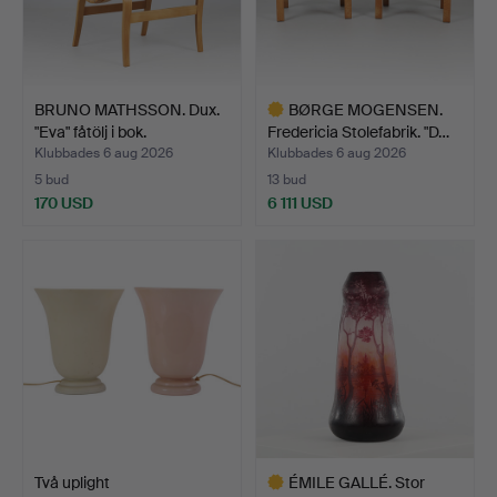
BRUNO MATHSSON. Dux.
BØRGE MOGENSEN.
"Eva" fåtölj i bok.
Fredericia Stolefabrik. "D…
Klubbades 6 aug 2026
Klubbades 6 aug 2026
5 bud
13 bud
170 USD
6 111 USD
Utvalt
föremål
Två uplight
ÉMILE GALLÉ. Stor