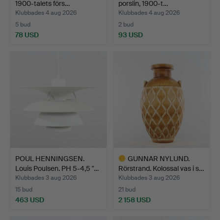
1900-talets förs…
porslin, 1900-t…
Klubbades 4 aug 2026
Klubbades 4 aug 2026
5 bud
2 bud
78 USD
93 USD
POUL HENNINGSEN.
GUNNAR NYLUND.
Louis Poulsen. PH 5-4,5 "…
Rörstrand. Kolossal vas i s…
Klubbades 3 aug 2026
Klubbades 3 aug 2026
15 bud
21 bud
463 USD
2 158 USD
Utvalt