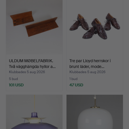
ULDUM MØBELFABRIK.
Tre par Lloyd herrskor i
Två vägghängda hyllor a…
brunt läder, mode…
Klubbades 5 aug 2026
Klubbades 5 aug 2026
5 bud
1 bud
101 USD
47 USD