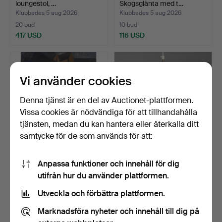
loungestol, …
Skogsglänta med t…
Klubbades 5 aug 2026
Klubbades 5 aug 2026
20 bud
10 bud
417 USD
116 USD
Vi använder cookies
Denna tjänst är en del av Auctionet-plattformen.
Vissa cookies är nödvändiga för att tillhandahålla
tjänsten, medan du kan hantera eller återkalla ditt
samtycke för de som används för att:
GUDRUN LORENZEN
VILHELM LAURITZEN.
Anpassa funktioner och innehåll för dig
(1904-1968).
Louis Poulsen. "Radiohu…
utifrån hur du använder plattformen.
Köpenhamnska …
Klubbades 5 aug 2026
Klubbades 5 aug 2026
1 bud
15 bud
Utveckla och förbättra plattformen.
116 USD
247 USD
Marknadsföra nyheter och innehåll till dig på