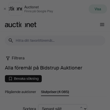
Auctionet
Visa
Stäng
Finns på Google Play
Auctionet.com
Filtrera
Alla
Alla föremål på Bidstrup Auktioner
föremål
Bevaka sökning
på
Pågående auktioner
Slutpriser
(4 085)
Bidstrup
Auktioner
Slutpriser
Sortera