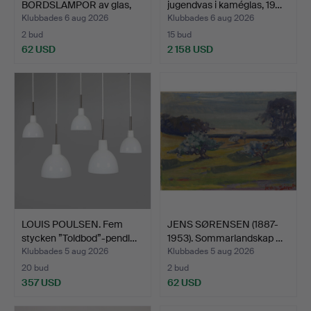
BORDSLAMPOR av glas,
jugendvas i kaméglas, 19…
1970-tale…
Klubbades 6 aug 2026
Klubbades 6 aug 2026
2 bud
15 bud
62 USD
2 158 USD
Utvalt
föremål
LOUIS POULSEN. Fem
JENS SØRENSEN (1887-
stycken ”Toldbod”-pendl…
1953). Sommarlandskap …
Klubbades 5 aug 2026
Klubbades 5 aug 2026
20 bud
2 bud
357 USD
62 USD