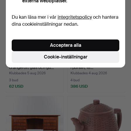
externa webbplatser.
Du kan läsa mer i vår
integritetspolicy
och hantera
dina cookieinställningar nedan.
Acceptera alla
Cookie-inställningar
Venetiansk ampel av
Kinesisk 'Famille Rose'-skål
orangerött glas och gu…
i porslin, 18…
Klubbades 5 aug 2026
Klubbades 4 aug 2026
3 bud
4 bud
62 USD
386 USD