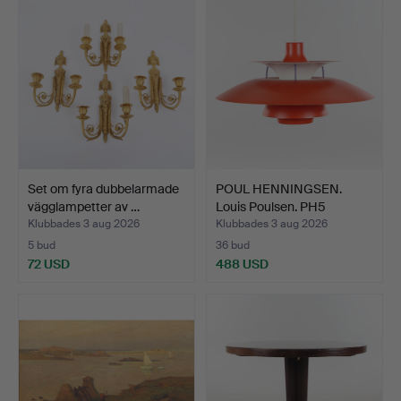
föremål
Set om fyra dubbelarmade
POUL HENNINGSEN.
vägglampetter av …
Louis Poulsen. PH5
pendel…
Klubbades 3 aug 2026
Klubbades 3 aug 2026
5 bud
36 bud
72 USD
488 USD