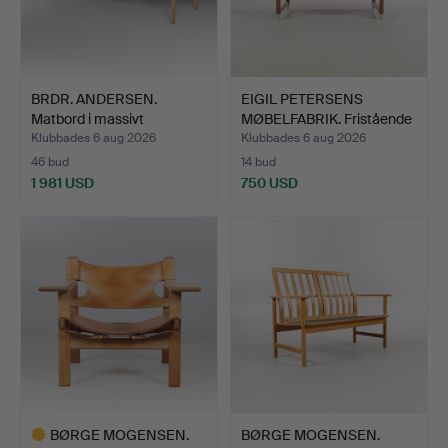
BRDR. ANDERSEN.
EIGIL PETERSENS
Matbord i massivt
MØBELFABRIK. Fristående
såpabeha…
sk…
Klubbades 6 aug 2026
Klubbades 6 aug 2026
46 bud
14 bud
1 981 USD
750 USD
BØRGE MOGENSEN.
BØRGE MOGENSEN.