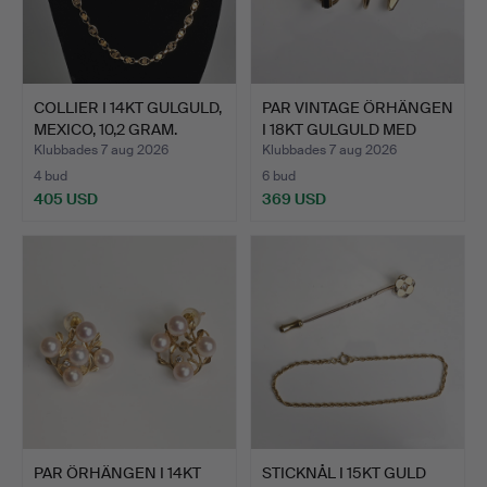
COLLIER I 14KT GULGULD,
PAR VINTAGE ÖRHÄNGEN
MEXICO, 10,2 GRAM.
I 18KT GULGULD MED
ON…
Klubbades 7 aug 2026
Klubbades 7 aug 2026
4 bud
6 bud
405 USD
369 USD
PAR ÖRHÄNGEN I 14KT
STICKNÅL I 15KT GULD