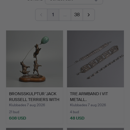
Auction
1
…
38
BRONSSKULPTUR 'JACK
TRE ARMBAND I VIT
RUSSELL TERRIERS WITH
METALL.
…
Klubbades 7 aug 2026
Klubbades 7 aug 2026
21 bud
4 bud
608 USD
48 USD