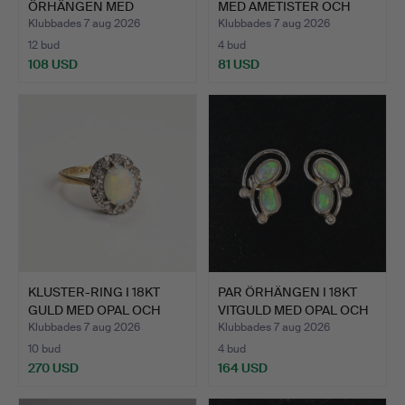
ÖRHÄNGEN MED
MED AMETISTER OCH
ODLADE PÄRLOR I 9…
LÅ…
Klubbades 7 aug 2026
Klubbades 7 aug 2026
12 bud
4 bud
108 USD
81 USD
KLUSTER-RING I 18KT
PAR ÖRHÄNGEN I 18KT
GULD MED OPAL OCH
VITGULD MED OPAL OCH
DIAM…
D…
Klubbades 7 aug 2026
Klubbades 7 aug 2026
10 bud
4 bud
270 USD
164 USD