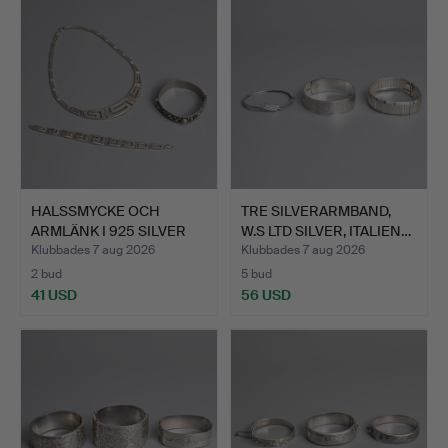
HALSSMYCKE OCH
TRE SILVERARMBAND,
ARMLÄNK I 925 SILVER
W.S LTD SILVER, ITALIEN…
MED GR…
Klubbades 7 aug 2026
Klubbades 7 aug 2026
2 bud
5 bud
41 USD
56 USD