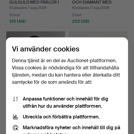
GULGULD MED PÄRLOR I
OCH DIAMANT MED
K…
ÄNDKA…
Klubbades 7 aug 2026
Klubbades 7 aug 2026
15 bud
2 bud
135 USD
203 USD
Vi använder cookies
Denna tjänst är en del av Auctionet-plattformen.
Vissa cookies är nödvändiga för att tillhandahålla
tjänsten, medan du kan hantera eller återkalla ditt
samtycke för de som används för att:
COLLIER OCH ARMBAND I
OMÄRKT RING I GUL
Anpassa funktioner och innehåll för dig
950 SILVER MED GRÖN …
METALL MED SAFIR OCH
utifrån hur du använder plattformen.
DIA…
Klubbades 7 aug 2026
Klubbades 7 aug 2026
4 bud
4 bud
Utveckla och förbättra plattformen.
88 USD
203 USD
Marknadsföra nyheter och innehåll till dig på