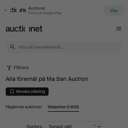
Auctionet
Visa
Stäng
Finns på Google Play
Auctionet.com
Filtrera
Alla
Alla föremål på Ma San Auction
föremål
Bevaka sökning
på
Pågående auktioner
Slutpriser
(1 802)
Ma
San
Slutpriser
Sortera