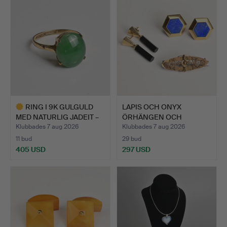
RING I 9K GULGULD
LAPIS OCH ONYX
MED NATURLIG JADEIT –
ÖRHÄNGEN OCH
CE…
BROSCH, 9KT OC…
Klubbades 7 aug 2026
Klubbades 7 aug 2026
11 bud
29 bud
405 USD
297 USD
Utvalt
föremål