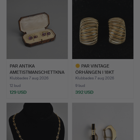
PAR ANTIKA
PAR VINTAGE
AMETISTMANSCHETTKNA
ÖRHÄNGEN I 18KT
PPAR, TROLIG…
GULGULD, VICEN…
Klubbades 7 aug 2026
Klubbades 7 aug 2026
12 bud
9 bud
129 USD
392 USD
Utvalt
föremål