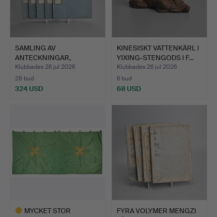
SAMLING AV
KINESISKT VATTENKÄRL I
ANTECKNINGAR,
YIXING-STENGODS I F…
KOMPILATIONER OCH…
Klubbades 26 jul 2026
Klubbades 26 jul 2026
28 bud
6 bud
324 USD
68 USD
MYCKET STOR
FYRA VOLYMER MENGZI