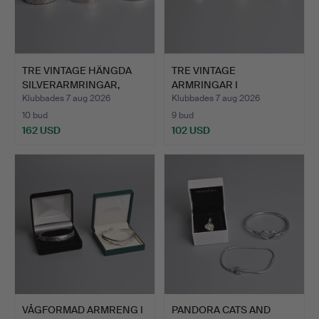
TRE VINTAGE HÄNGDA
TRE VINTAGE
SILVERARMRINGAR,
ARMRINGAR I
BRACEL…
STERLINGSILVER, RP…
Klubbades 7 aug 2026
Klubbades 7 aug 2026
10 bud
9 bud
162 USD
102 USD
VÅGFORMAD ARMRENG I
PANDORA CATS AND