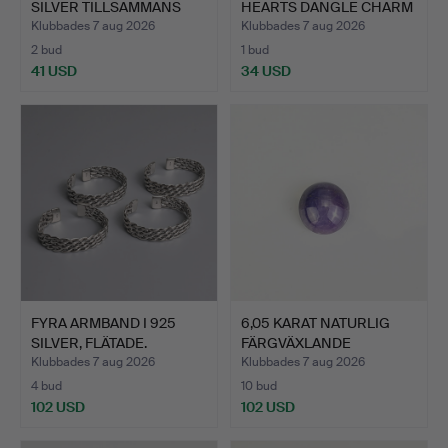
SILVER TILLSAMMANS
HEARTS DANGLE CHARM
MED…
TILLS…
Klubbades 7 aug 2026
Klubbades 7 aug 2026
2 bud
1 bud
41 USD
34 USD
FYRA ARMBAND I 925
6,05 KARAT NATURLIG
SILVER, FLÄTADE.
FÄRGVÄXLANDE
STJÄRNSAF…
Klubbades 7 aug 2026
Klubbades 7 aug 2026
4 bud
10 bud
102 USD
102 USD