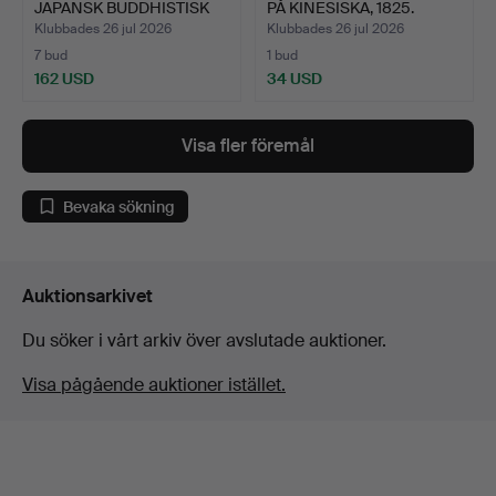
JAPANSK BUDDHISTISK
PÅ KINESISKA, 1825.
VÄGGTEXTIL…
Klubbades 26 jul 2026
Klubbades 26 jul 2026
7 bud
1 bud
162 USD
34 USD
Utvalt
föremål
Visa fler föremål
Bevaka sökning
Auktionsarkivet
Du söker i vårt arkiv över avslutade auktioner.
Visa pågående auktioner istället.