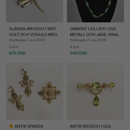
SLÄNDA-BROSCH I 18KT
OMÄRKT COLLIER I GUL
GULT OCH VITGULD MED
METALL OCH JADE, KINA…
…
Klubbades 7 aug 2026
Klubbades 7 aug 2026
3 bud
6 bud
675 USD
540 USD
ANTIK SPANSK
ANTIK BROSCH I GUL