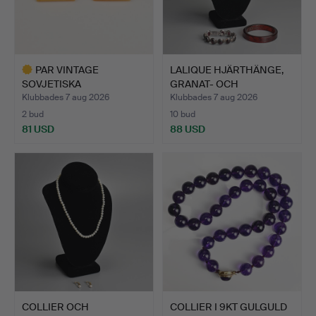
PAR VINTAGE
LALIQUE HJÄRTHÄNGE,
SOVJETISKA
GRANAT- OCH
BÄRNSTENSKNAPPAR, 1…
SILVERARMB…
Klubbades 7 aug 2026
Klubbades 7 aug 2026
2 bud
10 bud
81 USD
88 USD
Utvalt
föremål
COLLIER OCH
COLLIER I 9KT GULGULD