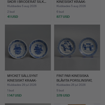
SKOR I BRODERAT SILK…
KINESISKT KRAAK-
PORSLIN ME…
Klubbades 5 aug 2026
Klubbades 5 aug 2026
2 bud
6 bud
41 USD
877 USD
Utvalt
föremål
MYCKET SÄLLSYNT
FINT PAR KINESISKA
KINESISKT KRAAK-
BLÅVITA PORSLINSFAT,
PORSLIN ME…
KA…
Klubbades 29 jul 2026
Klubbades 26 jul 2026
1 bud
5 bud
1 147 USD
378 USD