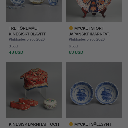
TRE FÖREMÅL I
MYCKET STORT
KINESISKT BLÅVITT
JAPANSKT IMARI-FAT,
PORSLIN, S…
SENT MEIJ…
Klubbades 5 aug 2026
Klubbades 5 aug 2026
3 bud
6 bud
48 USD
63 USD
Utvalt
föremål
KINESISK BARNHATT OCH
MYCKET SÄLLSYNT