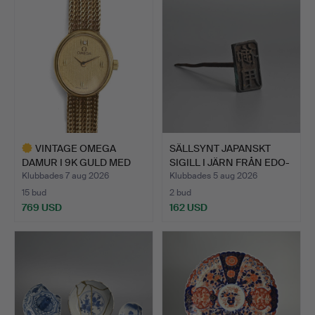
föremål
VINTAGE OMEGA
SÄLLSYNT JAPANSKT
DAMUR I 9K GULD MED
SIGILL I JÄRN FRÅN EDO-
DIAMANT,…
P…
Klubbades 7 aug 2026
Klubbades 5 aug 2026
15 bud
2 bud
769 USD
162 USD
Utvalt
föremål