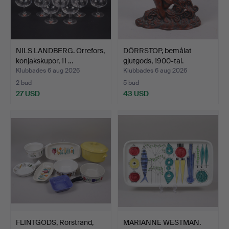
NILS LANDBERG. Orrefors,
DÖRRSTOP, bemålat
konjakskupor, 11 …
gjutgods, 1900-tal.
Klubbades 6 aug 2026
Klubbades 6 aug 2026
2 bud
5 bud
27 USD
43 USD
FLINTGODS, Rörstrand,
MARIANNE WESTMAN.