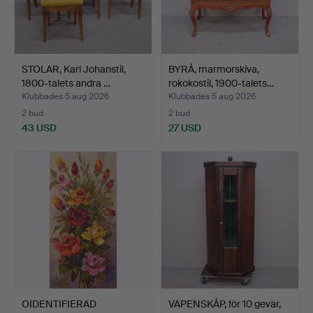
STOLAR, Karl Johanstil,
BYRÅ, marmorskiva,
1800-talets andra …
rokokostil, 1900-talets…
Klubbades 5 aug 2026
Klubbades 5 aug 2026
2 bud
2 bud
43 USD
27 USD
OIDENTIFIERAD
VAPENSKÅP, för 10 gevär,