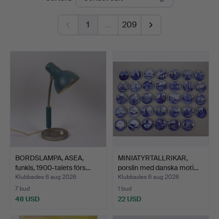
1
…
209
BORDSLAMPA, ASEA,
MINIATYRTALLRIKAR,
funkis, 1900-talets förs…
porslin med danska moti…
Klubbades 6 aug 2026
Klubbades 6 aug 2026
7 bud
1 bud
48 USD
22 USD