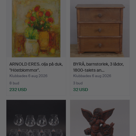
ARNOLD ERES. olja på duk,
BYRÅ, barnstorlek, 3 lådor,
"Höstblommor".
1800-talets an…
Klubbades 6 aug 2026
Klubbades 6 aug 2026
8 bud
3 bud
232 USD
32 USD