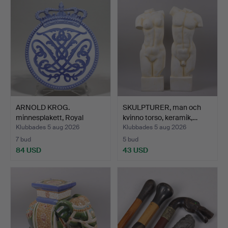
ARNOLD KROG.
SKULPTURER, man och
minnesplakett, Royal
kvinno torso, keramik,…
Copenhag…
Klubbades 5 aug 2026
Klubbades 5 aug 2026
7 bud
5 bud
84 USD
43 USD