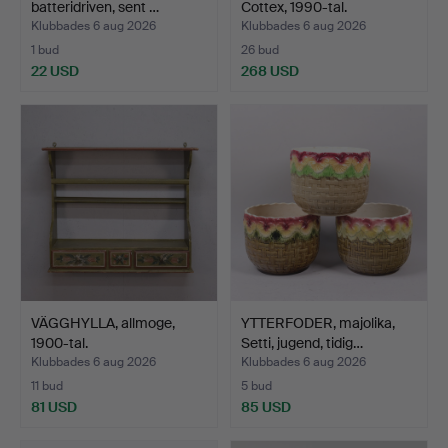
batteridriven, sent …
Cottex, 1990-tal.
Klubbades 6 aug 2026
Klubbades 6 aug 2026
1 bud
26 bud
22 USD
268 USD
VÄGGHYLLA, allmoge,
YTTERFODER, majolika,
1900-tal.
Setti, jugend, tidig…
Klubbades 6 aug 2026
Klubbades 6 aug 2026
11 bud
5 bud
81 USD
85 USD