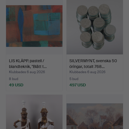
LIS KLÄPP. pastell /
SILVERMYNT, svenska 50
blandteknik, "Blått t…
öringar, totalt 768…
Klubbades 6 aug 2026
Klubbades 6 aug 2026
8 bud
5 bud
49 USD
497 USD