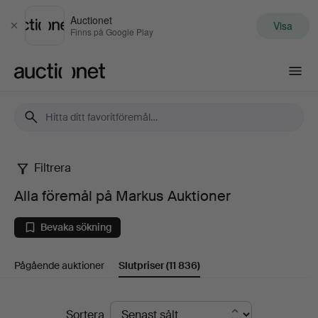
Auctionet
Visa
Stäng
Finns på Google Play
Auctionet.com
Filtrera
Alla
Alla föremål på Markus Auktioner
föremål
Bevaka sökning
på
Pågående auktioner
Slutpriser
(11 836)
Markus
Auktioner
Slutpriser
Sortera