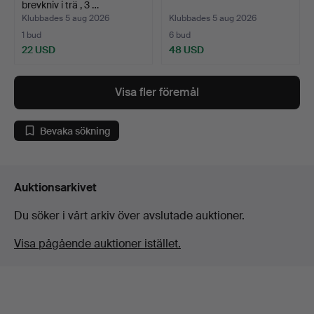
brevkniv i trä , 3 …
Klubbades 5 aug 2026
Klubbades 5 aug 2026
1 bud
6 bud
22 USD
48 USD
Visa fler föremål
Bevaka sökning
Auktionsarkivet
Du söker i vårt arkiv över avslutade auktioner.
Visa pågående auktioner istället.