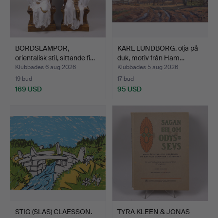
BORDSLAMPOR,
KARL LUNDBORG. olja på
orientalisk stil, sittande fi…
duk, motiv från Ham…
Klubbades 6 aug 2026
Klubbades 5 aug 2026
19 bud
17 bud
169 USD
95 USD
STIG (SLAS) CLAESSON.
TYRA KLEEN & JONAS