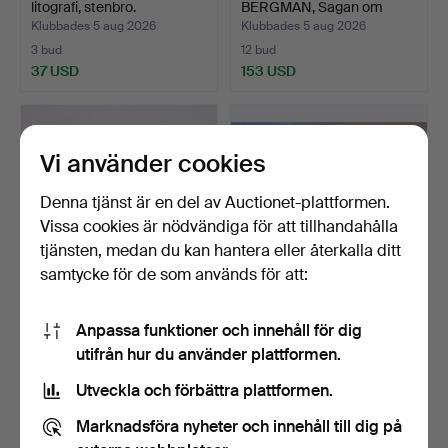
litografi, stenbro.
BERGMAN, Sagan om
Odyss…
Klubbades 5 aug 2026
Klubbades 5 aug 2026
3 bud
12 bud
37 USD
153 USD
Vi använder cookies
Denna tjänst är en del av Auctionet-plattformen.
Vissa cookies är nödvändiga för att tillhandahålla
tjänsten, medan du kan hantera eller återkalla ditt
samtycke för de som används för att:
BYRÅ, rokokostil, 1900-
ANDERS OLSON (1880-
Anpassa funktioner och innehåll för dig
talets andra hälft.
1955). olja på pannå, k…
utifrån hur du använder plattformen.
Klubbades 5 aug 2026
Klubbades 5 aug 2026
1 bud
4 bud
Utveckla och förbättra plattformen.
22 USD
38 USD
Marknadsföra nyheter och innehåll till dig på