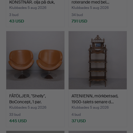
KONSTNÄR. olja på duk,
roterande med bel…
bloms…
Klubbades 5 aug 2026
Klubbades 5 aug 2026
3 bud
34 bud
43 USD
791 USD
FÅTÖLJER, "Shelly",
ATENIENN, mörkbetsad,
BoConcept, 1 par.
1900-talets senare d…
Klubbades 5 aug 2026
Klubbades 5 aug 2026
33 bud
4 bud
445 USD
37 USD