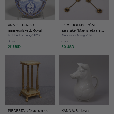
ARNOLD KROG.
LARS HOLMSTRÖM.
minnesplakett, Royal
ljusstake, "Margareta slin…
Copenhag…
Klubbades 5 aug 2026
Klubbades 5 aug 2026
8 bud
5 bud
211 USD
80 USD
PIEDESTAL, förgylld med
KANNA, Burleigh,