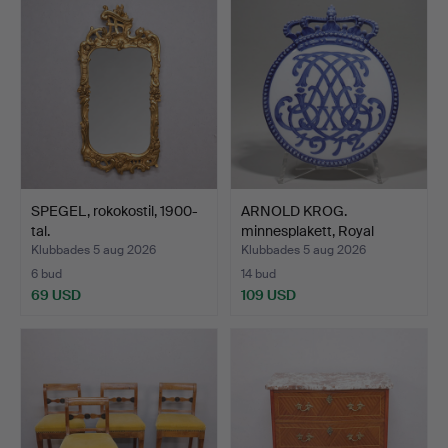
SPEGEL, rokokostil, 1900-
ARNOLD KROG.
tal.
minnesplakett, Royal
Copenhag…
Klubbades 5 aug 2026
Klubbades 5 aug 2026
6 bud
14 bud
69 USD
109 USD