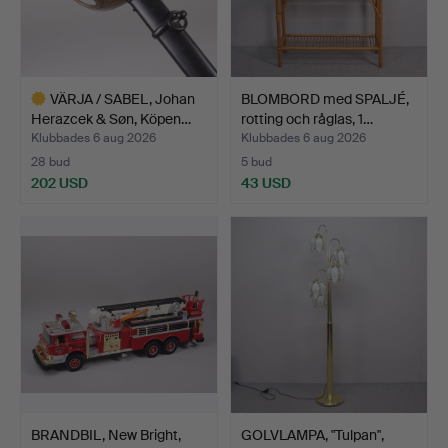
VÄRJA / SABEL, Johan
BLOMBORD med SPALJÉ,
Herazcek & Søn, Köpen…
rotting och råglas, 1…
Klubbades 6 aug 2026
Klubbades 6 aug 2026
28 bud
5 bud
202 USD
43 USD
Utvalt
föremål
BRANDBIL, New Bright,
GOLVLAMPA, "Tulpan",