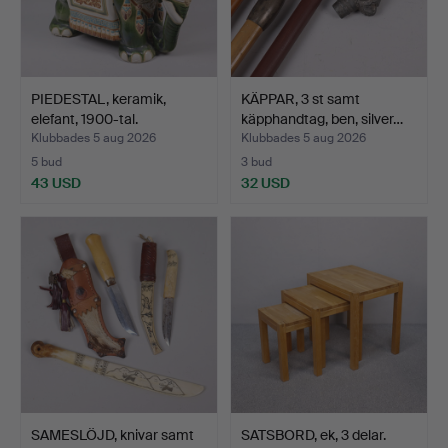
PIEDESTAL, keramik,
KÄPPAR, 3 st samt
elefant, 1900-tal.
käpphandtag, ben, silver…
Klubbades 5 aug 2026
Klubbades 5 aug 2026
5 bud
3 bud
43 USD
32 USD
SAMESLÖJD, knivar samt
SATSBORD, ek, 3 delar.