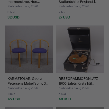
marmorskivor, Norr…
Staffordshire, England, i…
Klubbades 5 aug 2026
Klubbades 5 aug 2026
3 bud
2 bud
32 USD
27 USD
KARMSTOLAR, Georg
RESEGRAMMOFON, A77,
Petersens Møbelfabrik, D…
1900-talets första häl…
Klubbades 5 aug 2026
Klubbades 5 aug 2026
11 bud
7 bud
127 USD
48 USD