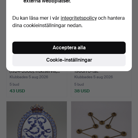
externa webbplatser.
Du kan läsa mer i vår
integritetspolicy
och hantera
dina cookieinställningar nedan.
Acceptera alla
Cookie-inställningar
THOMAS HELLSTRÖM
BORDSLAMPA, Elidus,
(1924-2006). fruktservis,…
1960/70-tal.
Klubbades 5 aug 2026
Klubbades 5 aug 2026
5 bud
5 bud
43 USD
38 USD