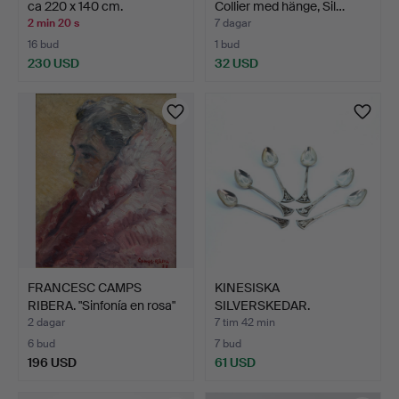
ca 220 x 140 cm.
Collier med hänge, Sil…
2 min 20 s
7 dagar
16 bud
1 bud
230 USD
32 USD
FRANCESC CAMPS
KINESISKA
RIBERA. "Sinfonía en rosa"
SILVERSKEDAR.
…
2 dagar
7 tim 42 min
6 bud
7 bud
196 USD
61 USD