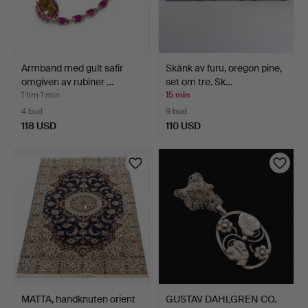
Armband med gult safir
Skänk av furu, oregon pine,
omgiven av rubiner …
set om tre. Sk…
1 tim 1 min
15 min
4 bud
9 bud
118 USD
110 USD
MATTA, handknuten orient
GUSTAV DAHLGREN CO.