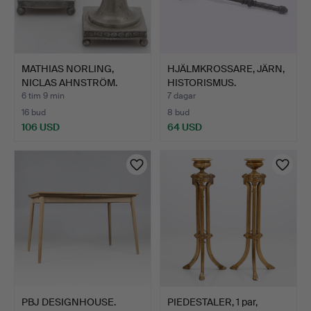
MATHIAS NORLING,
HJÄLMKROSSARE, JÄRN,
NICLAS AHNSTRÖM.
HISTORISMUS.
Ljusstak…
6 tim 9 min
7 dagar
16 bud
8 bud
106 USD
64 USD
PBJ DESIGNHOUSE.
PIEDESTALER, 1 par,