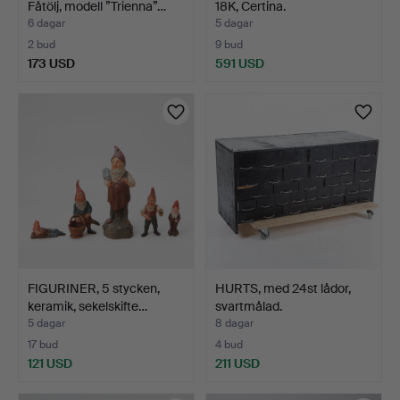
Fåtölj, modell ”Trienna”…
18K, Certina.
6 dagar
5 dagar
2 bud
9 bud
173 USD
591 USD
FIGURINER, 5 stycken,
HURTS, med 24st lådor,
keramik, sekelskifte…
svartmålad.
5 dagar
8 dagar
17 bud
4 bud
121 USD
211 USD