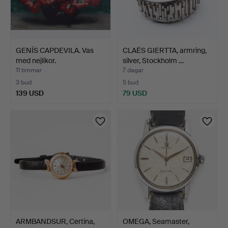
GENÍS CAPDEVILA. Vas
CLAËS GIERTTA, armring,
med nejlikor.
silver, Stockholm …
11 timmar
7 dagar
3 bud
5 bud
139 USD
79 USD
ARMBANDSUR, Certina,
OMEGA, Seamaster,