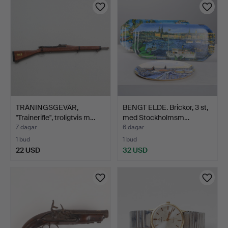
TRÄNINGSGEVÄR,
BENGT ELDE. Brickor, 3 st,
"Trainerifle", troligtvis m…
med Stockholmsm…
7 dagar
6 dagar
1 bud
1 bud
22 USD
32 USD