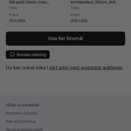
18k guld i boett, man…
armbandsur, 33mm, stål.
1 dag
1 dag
8 bud
9 bud
351 USD
206 USD
Visa fler föremål
Bevaka sökning
Du kan också söka i
vårt arkiv med avslutade auktioner
.
Sidfotsnavigation
Hjälp och kontakt
Kontakta support
Alla auktionshus
Betalningsalternativ