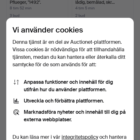
Pflueger, "1492".
lådig, bemålad, skr…
8 tim 52 min
4 tim 5 min
3 bud
2 bud
43 USD
53 USD
Vi använder cookies
Denna tjänst är en del av Auctionet-plattformen.
Vissa cookies är nödvändiga för att tillhandahålla
tjänsten, medan du kan hantera eller återkalla ditt
samtycke för de som används för att:
Anpassa funktioner och innehåll för dig
utifrån hur du använder plattformen.
Utveckla och förbättra plattformen.
CERTINA, armbandsur, 18 k
Kaffeservis med fat för sex
guld, quartz, pl…
personer i tys…
Marknadsföra nyheter och innehåll till dig på
2 dagar
17 dagar
externa webbplatser.
2 bud
1 bud
767 USD
35 USD
Du kan läsa mer i vår
integritetspolicy
och hantera