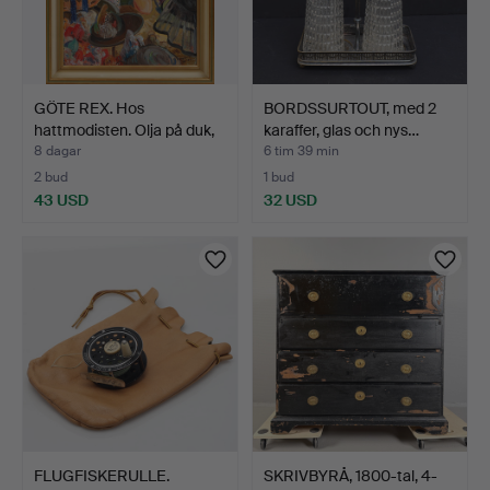
GÖTE REX. Hos
BORDSSURTOUT, med 2
hattmodisten. Olja på duk,
karaffer, glas och nys…
s…
8 dagar
6 tim 39 min
2 bud
1 bud
43 USD
32 USD
FLUGFISKERULLE.
SKRIVBYRÅ, 1800-tal, 4-