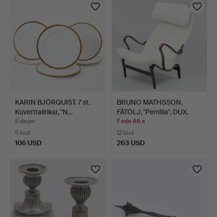
KARIN BJÖRQUIST. 7 st.
BRUNO MATHSSON.
Kuverttallrikar, "N…
FÅTÖLJ, "Pernilla", DUX.
5 dagar
7 min 46 s
5 bud
12 bud
106 USD
263 USD