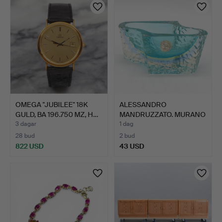
OMEGA "JUBILEE" 18K
ALESSANDRO
GULD, BA 196.750 MZ, H…
MANDRUZZATO. MURANO
DESIGNERSKÅ…
3 dagar
1 dag
28 bud
2 bud
822 USD
43 USD