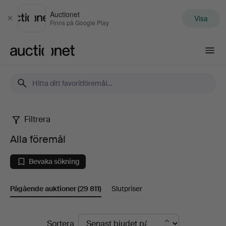
Auctionet
Visa
Stäng
Finns på Google Play
Auctionet.com
Filtrera
Alla
Alla föremål
föremål
Bevaka sökning
Pågående auktioner
(29 811)
Slutpriser
Pågående
Sortera