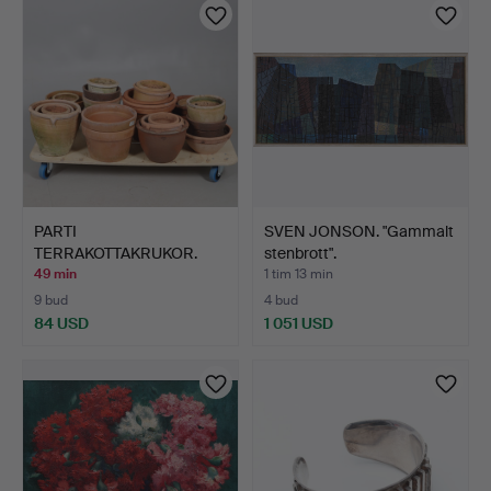
PARTI
SVEN JONSON. "Gammalt
TERRAKOTTAKRUKOR.
stenbrott".
49 min
1 tim 13 min
9 bud
4 bud
84 USD
1 051 USD