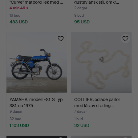
"Curve" matbord i ek med …
gustaviansk stil, omkr…
4 min 46 s
2 dagar
16 bud
9 bud
483 USD
95 USD
YAMAHA, modell FS1-S Typ
COLLIER, odlade pärlor
381, ca 1975.
med lås av sterling…
9 dagar
7 dagar
32 bud
1 bud
1 103 USD
32 USD