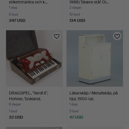
etikettmärkta och k…
1986) 'Skære stål' Ol…
1 dag
2 dagar
6 bud
10 bud
347 USD
134 USD
DRAGSPEL, "Verdi II",
Läkarskåp / Metallskåp, på
Hohner, Tyskland.
hjul, 1950-tal.
6 dagar
1 dag
1 bud
5 bud
32 USD
47 USD