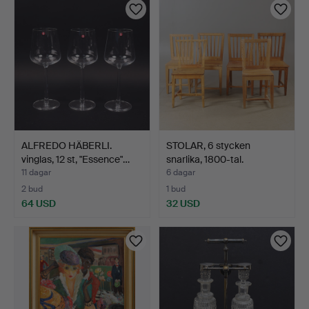
ALFREDO HÄBERLI.
STOLAR, 6 stycken
vinglas, 12 st, "Essence"…
snarlika, 1800-tal.
11 dagar
6 dagar
2 bud
1 bud
64 USD
32 USD