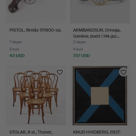
PISTOL, flintlås 17/1800-tal.
ARMBANDSUR, Omega,
Genève, boett i 14k gul…
7 dagar
2 dagar
3 bud
4 bud
43 USD
737 USD
STOLAR, 8 st., Thonet,
KNUD HVIDBERG. (1927-