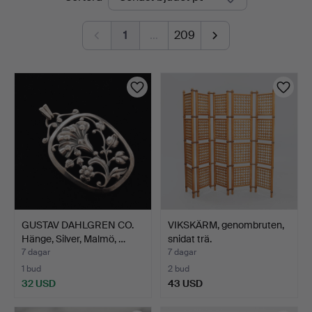
auktioner
1
…
209
GUSTAV DAHLGREN CO.
VIKSKÄRM, genombruten,
Hänge, Silver, Malmö, …
snidat trä.
7 dagar
7 dagar
1 bud
2 bud
32 USD
43 USD