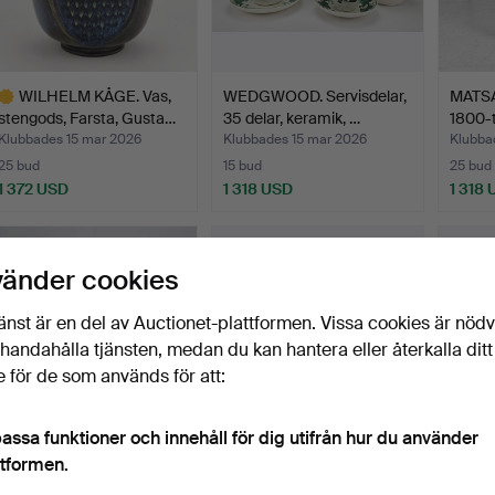
WILHELM KÅGE. Vas,
WEDGWOOD. Servisdelar,
MATSA
stengods, Farsta, Gusta…
35 delar, keramik, …
1800-t
Klubbades 15 mar 2026
Klubbades 15 mar 2026
Klubba
25 bud
15 bud
25 bud
1 372 USD
1 318 USD
1 318
valt
öremål
vänder cookies
änst är en del av Auctionet-plattformen. Vissa cookies är nöd
illhandahålla tjänsten, medan du kan hantera eller återkalla ditt
 för de som används för att:
assa funktioner och innehåll för dig utifrån hur du använder
HANS J WEGNER. Fåtölj,
SVANTE SKOGH.
SALON
ttformen.
"GE 240/Cigarren", …
Sideboard med barskåp, ur
gustav