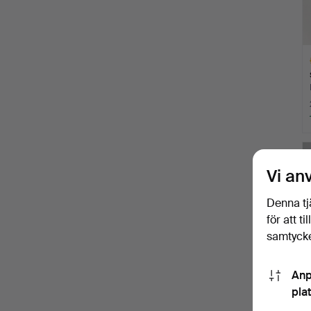
Ut
f
Vi an
Denna tj
för att t
samtycke
Anp
pla