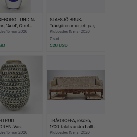
GEBORG LUNDIN.
STAFSJÖ BRUK.
as, "Ariel", Orref…
Trädgårdsurnor, ett par,
gju…
des 15 mar 2026
Klubbades 15 mar 2026
7 bud
USD
528 USD
RTRUD
TRÅGSOFFA, rokoko,
REN. Vas,
1700-talets andra hälft.
ds, Rörstrand.
des 15 mar 2026
Klubbades 15 mar 2026