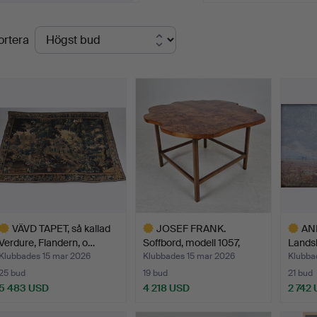
lutpriser
ortera
VÄVD TAPET, så kallad
JOSEF FRANK.
AN
Verdure, Flandern, o…
Soffbord, modell 1057,
Landsk
Firma …
sign…
Klubbades 15 mar 2026
Klubbades 15 mar 2026
Klubba
25 bud
19 bud
21 bud
5 483 USD
4 218 USD
2 742
valt
Utvalt
Utvalt