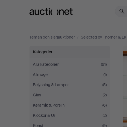
Auctionet.com
Teman och slagauktioner
/
Selected by Thörner & Ek
Selected
Kategorier
by
Alla kategorier
(61)
Allmoge
(1)
Thörner
Belysning & Lampor
(5)
&
Glas
(2)
Ek
Keramik & Porslin
(6)
Klockor & Ur
(2)
Konst
(9)