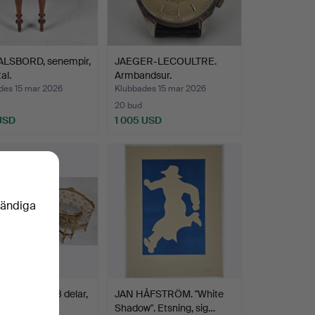
LSBORD, senempir,
JAEGER-LECOULTRE.
al.
Armbandsur.
des 15 mar 2026
Klubbades 15 mar 2026
20 bud
 USD
1 005 USD
vändiga
GSGRUPP, 8 delar,
JAN HÅFSTRÖM. "White
iansk stil, M…
Shadow". Etsning, sig…