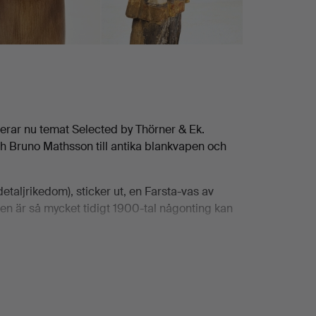
terar nu temat Selected by Thörner & Ek.
h Bruno Mathsson till antika blankvapen och
etaljrikedom), sticker ut, en Farsta-vas av
den är så mycket tidigt 1900-tal någonting kan
en visar framfötterna. De drygt 80 utropen
 i marmor eller en så kallad pepperbox av