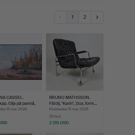
1
2
NA CASSEL.
BRUNO MATHSSON.
ap. Olja på pannå,
Fåtölj, "Karin", Dux, form…
des 15 mar 2026
Klubbades 15 mar 2026
26 bud
 USD
2 215 USD