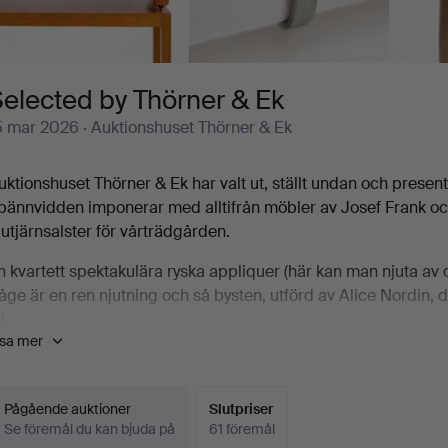
elected by Thörner & Ek
5 mar 2026
· Auktionshuset Thörner & Ek
uktionshuset Thörner & Ek har valt ut, ställt undan och presen
pännvidden imponerar med alltifrån möbler av Josef Frank oc
jutjärnsalster för vårträdgården.
n kvartett spektakulära ryska appliquer (här kan man njuta av d
åge är en ren njutning och så bysten, utförd av Alice Nordin, 
i.
isa mer
uktionen är som ett litet mästarprov där auktionshuset verklig
ännetecknas av kvalitet, oavsett om det rör sig om en smörask
ohan Engholm.
Pågående auktioner
Slutpriser
Se föremål du kan bjuda på
61 föremål
älkomna!