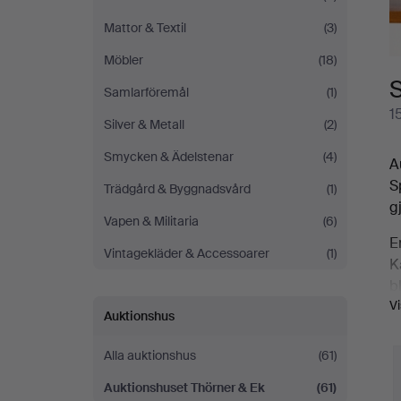
Mattor & Textil
(3)
Möbler
(18)
S
Samlarföremål
(1)
1
Silver & Metall
(2)
Smycken & Ädelstenar
(4)
A
S
Trädgård & Byggnadsvård
(1)
g
Vapen & Militaria
(6)
E
Vintagekläder & Accessoarer
(1)
K
bl
V
Auktionshus
A
k
Alla auktionshus
(61)
J
Auktionshuset Thörner & Ek
(61)
V