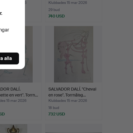
des 15 mar 2026
Klubbades 15 mar 2026
29 bud
r.
USD
740 USD
ingar
a alla
DOR DALÍ.
SALVADOR DALÍ. "Cheval
uette en vert". Torrn…
en rose". Torrnålsg…
des 15 mar 2026
Klubbades 15 mar 2026
18 bud
SD
732 USD