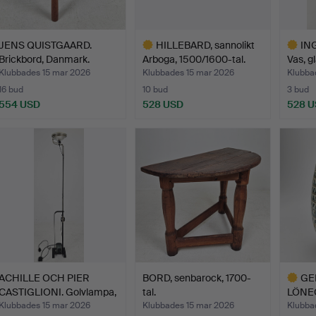
JENS QUISTGAARD.
HILLEBARD, sannolikt
IN
Brickbord, Danmark.
Arboga, 1500/1600-tal.
Vas, gl
Klubbades 15 mar 2026
Klubbades 15 mar 2026
Klubba
16 bud
10 bud
3 bud
554 USD
528 USD
528 
Utvalt
Utvalt
föremål
föremål
ACHILLE OCH PIER
BORD, senbarock, 1700-
GE
CASTIGLIONI. Golvlampa,
tal.
LÖNEG
u…
stengo
Klubbades 15 mar 2026
Klubbades 15 mar 2026
Klubba