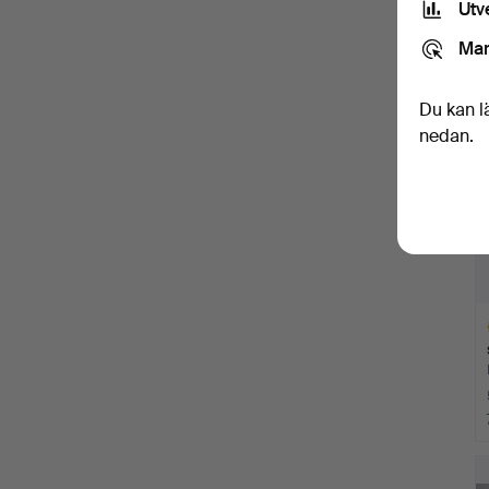
Utv
Mar
Du kan l
nedan.
Ut
f