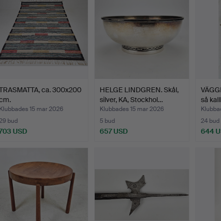
TRASMATTA, ca. 300x200
HELGE LINDGREN. Skål,
VÄGGP
cm.
silver, KA, Stockhol…
så kall
Klubbades 15 mar 2026
Klubbades 15 mar 2026
Klubba
29 bud
5 bud
24 bud
703 USD
657 USD
644 