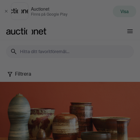
Auctionet
Visa
Stäng
Finns på Google Play
Auctionet.com
Filtrera
John
Andersson
Collection