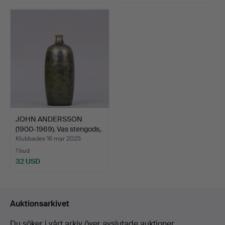
JOHN ANDERSSON
(1900-1969). Vas stengods,
…
Klubbades 16 mar 2025
1 bud
32 USD
Auktionsarkivet
Du söker i vårt arkiv över avslutade auktioner.