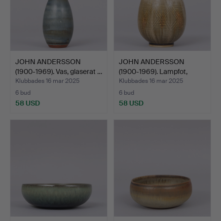
JOHN ANDERSSON
JOHN ANDERSSON
(1900-1969). Vas, glaserat …
(1900-1969). Lampfot,
beige…
Klubbades 16 mar 2025
Klubbades 16 mar 2025
6 bud
6 bud
58 USD
58 USD