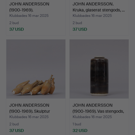
JOHN ANDERSSON
JOHN ANDERSSON.
(1900-1969).
Kruka, glaserat stengods, …
SKULPTURER, äg…
Klubbades 16 mar 2025
Klubbades 16 mar 2025
2 bud
2 bud
37 USD
37 USD
JOHN ANDERSSON
JOHN ANDERSSON
(1900-1969). Skulptur
(1900-1969). Vas stengods,
"Pani…
…
Klubbades 16 mar 2025
Klubbades 16 mar 2025
2 bud
1 bud
37 USD
32 USD