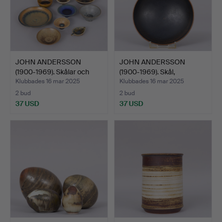
JOHN ANDERSSON
JOHN ANDERSSON
(1900-1969). Skålar och
(1900-1969). Skål,
fat…
stengods…
Klubbades 16 mar 2025
Klubbades 16 mar 2025
2 bud
2 bud
37 USD
37 USD