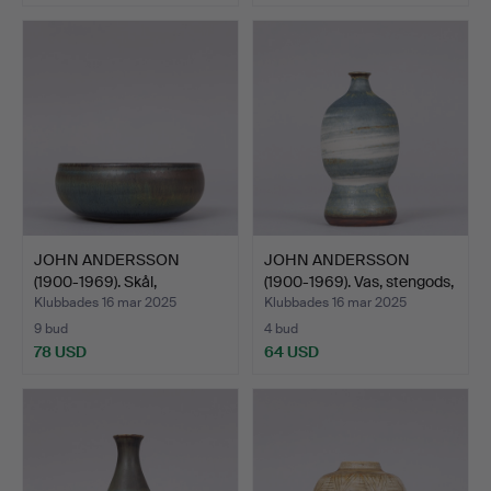
JOHN ANDERSSON
JOHN ANDERSSON
(1900-1969). Skål,
(1900-1969). Vas, stengods,
stengods…
…
Klubbades 16 mar 2025
Klubbades 16 mar 2025
9 bud
4 bud
78 USD
64 USD