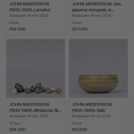
JOHN ANDERSSON
JOHN ANDERSSON. Vas,
(1900-1969). Lampfot,
glaserat stengods, si…
beige…
Klubbades 16 mar 2025
Klubbades 16 mar 2025
5 bud
4 bud
158 USD
127 USD
JOHN ANDERSSON
JOHN ANDERSSON
(1900-1969). Miniatyrer, få…
(1900-1969). Skål,
stengods…
Klubbades 16 mar 2025
Klubbades 16 mar 2025
18 bud
9 bud
108 USD
80 USD