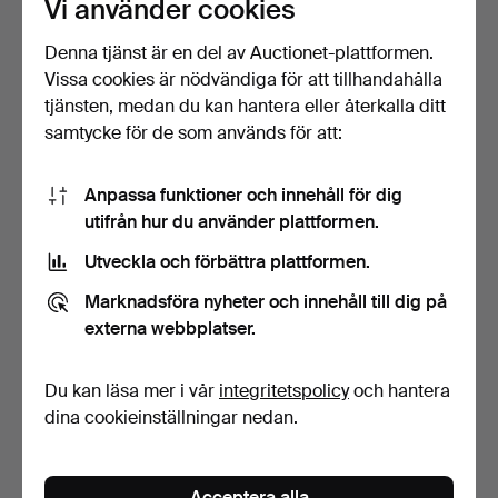
Vi använder cookies
Denna tjänst är en del av Auctionet-plattformen.
Vissa cookies är nödvändiga för att tillhandahålla
tjänsten, medan du kan hantera eller återkalla ditt
samtycke för de som används för att:
Anpassa funktioner och innehåll för dig
utifrån hur du använder plattformen.
Utveckla och förbättra plattformen.
JOHN ANDERSSON
JOHN ANDERSSON
(1900-1969). Miniatyrer, 8 …
(1900-1969). Skål,
Marknadsföra nyheter och innehåll till dig på
stengods…
Klubbades 16 mar 2025
Klubbades 16 mar 2025
externa webbplatser.
4 bud
3 bud
48 USD
43 USD
Du kan läsa mer i vår
integritetspolicy
och hantera
dina cookieinställningar nedan.
Acceptera alla