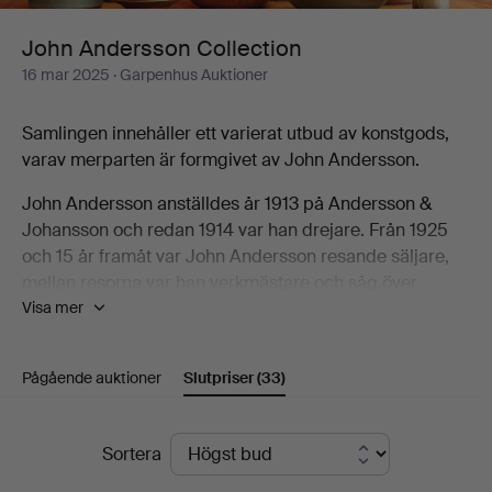
John Andersson Collection
16 mar 2025
· Garpenhus Auktioner
Samlingen innehåller ett varierat utbud av konstgods,
varav merparten är formgivet av John Andersson.
John Andersson anställdes år 1913 på Andersson &
Johansson och redan 1914 var han drejare. Från 1925
och 15 år framåt var John Andersson resande säljare,
mellan resorna var han verkmästare och såg över
Visa mer
produktionen på
fabriken. Vid stora fabriksbygget 1943 konstruerade
man en koleldad ugn i källaren och kunde ta de första
Pågående auktioner
Slutpriser
(33)
stegen i riktning av ett
högbränt konstgods. John Andersson ritade många nya
modeller för både denna produktion samt
Slutpriser
Sortera
nyttogodsproduktionen, mest känd är bruksvaran Old