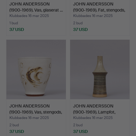
JOHN ANDERSSON
JOHN ANDERSSON
(1900-1969). Vas, glaserat …
(1900-1969). Fat, stengods,
…
Klubbades 16 mar 2025
Klubbades 16 mar 2025
1 bud
2 bud
37 USD
37 USD
JOHN ANDERSSON
JOHN ANDERSSON
(1900-1969). Vas, stengods,
(1900-1969). Lampfot,
…
beige…
Klubbades 16 mar 2025
Klubbades 16 mar 2025
2 bud
2 bud
37 USD
37 USD