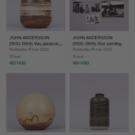
JOHN ANDERSSON
JOHN ANDERSSON
(1900-1969). Vas, glaserat,…
(1900-1969). Stor samling
b…
Klubbades 16 mar 2025
Klubbades 16 mar 2025
10 bud
15 bud
182 USD
180 USD