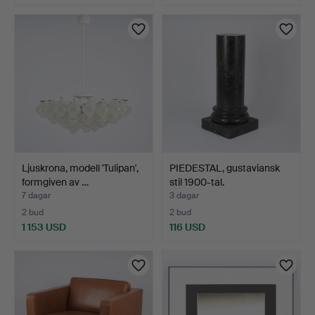
Ljuskrona, modell 'Tulipan',
PIEDESTAL, gustaviansk
formgiven av …
stil 1900-tal.
7 dagar
3 dagar
2 bud
2 bud
1 153 USD
116 USD