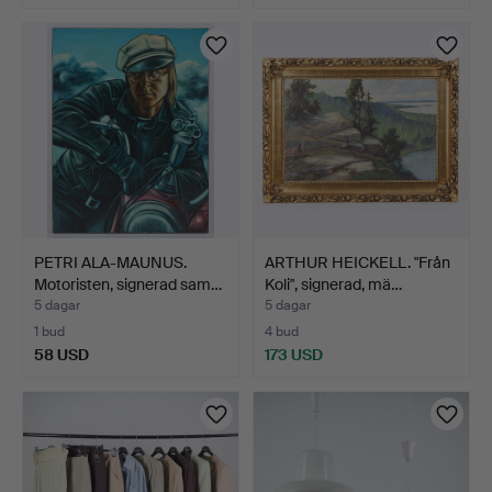
Utvalt
föremål
PETRI ALA-MAUNUS.
ARTHUR HEICKELL. "Från
Motoristen, signerad sam…
Koli", signerad, mä…
5 dagar
5 dagar
1 bud
4 bud
58 USD
173 USD