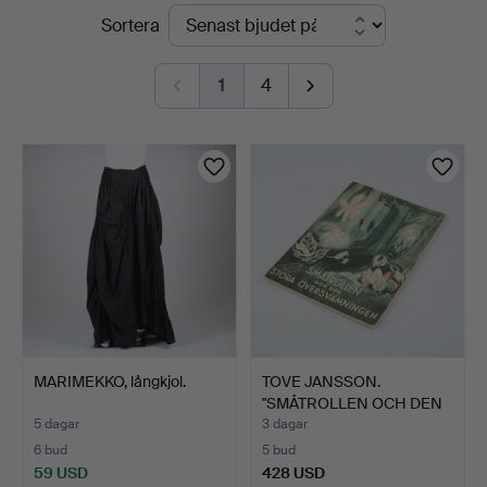
Pågående
Sortera
Helsinki
auktioner
1
4
MARIMEKKO, långkjol.
TOVE JANSSON.
"SMÅTROLLEN OCH DEN
STORA ÖV…
5 dagar
3 dagar
6 bud
5 bud
59 USD
428 USD