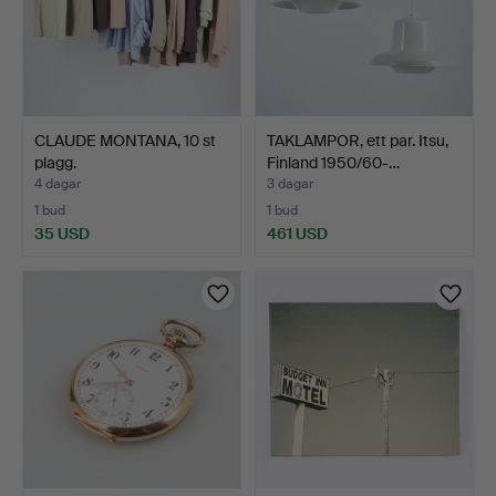
CLAUDE MONTANA, 10 st
TAKLAMPOR, ett par. Itsu,
plagg.
Finland 1950/60-…
4 dagar
3 dagar
1 bud
1 bud
35 USD
461 USD