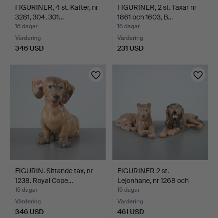
FIGURINER, 4 st. Katter, nr
FIGURINER, 2 st. Taxar nr
3281, 304, 301…
1861 och 1603, B…
16 dagar
16 dagar
Värdering
Värdering
346 USD
231 USD
FIGURIN. Sittande tax, nr
FIGURINER 2 st.
1238. Royal Cope…
Lejonhane, nr 1268 och
Lej…
16 dagar
16 dagar
Värdering
Värdering
346 USD
461 USD