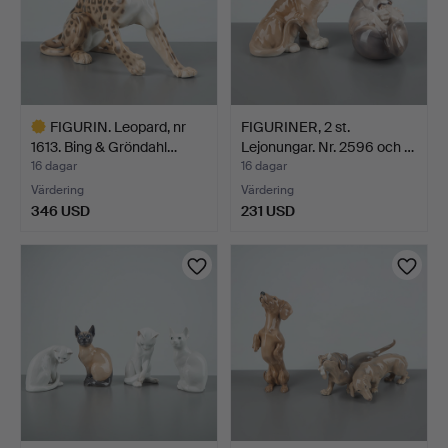
FIGURIN. Leopard, nr
FIGURINER, 2 st.
1613. Bing & Gröndahl…
Lejonungar. Nr. 2596 och …
16 dagar
16 dagar
Värdering
Värdering
346 USD
231 USD
Utvalt
föremål