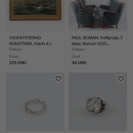
OIDENTIFIERAD
PAUL BOMAN. Soffgrupp, 3
KONSTNÄR, märkt A 1,
delar, Boman 1950…
skepp p…
5 dagar
3 dagar
6 bud
1 bud
223 USD
36 USD