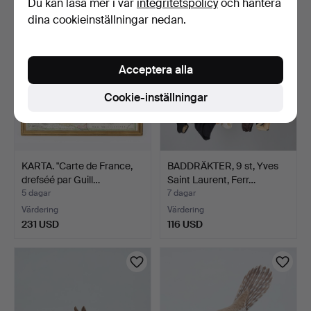
Du kan läsa mer i vår
integritetspolicy
och hantera
dina cookieinställningar nedan.
Acceptera alla
Cookie-inställningar
KARTA. "Carte de France,
BADDRÄKTER, 9 st, Yves
drefséé par Guill…
Saint Laurent, Ferr…
5 dagar
7 dagar
Värdering
Värdering
231 USD
116 USD