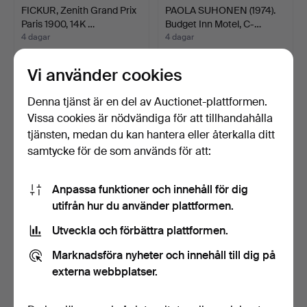
FICKUR, Zenith Grand Prix
PAOLA SUHONEN (1974).
Paris 1900, 14K …
Budget Inn Motel, C-…
4 dagar
4 dagar
Värdering
Värdering
2 536 USD
231 USD
Vi använder cookies
Denna tjänst är en del av Auctionet-plattformen.
Vissa cookies är nödvändiga för att tillhandahålla
tjänsten, medan du kan hantera eller återkalla ditt
samtycke för de som används för att:
Anpassa funktioner och innehåll för dig
utifrån hur du använder plattformen.
Utveckla och förbättra plattformen.
STORA LJUSSTAKAR, ett
GIANFRANCO FERRÈ,
par, barockstil. 18/…
festklänning och bolero.
Marknadsföra nyheter och innehåll till dig på
5 dagar
5 dagar
externa webbplatser.
Värdering
Värdering
231 USD
173 USD