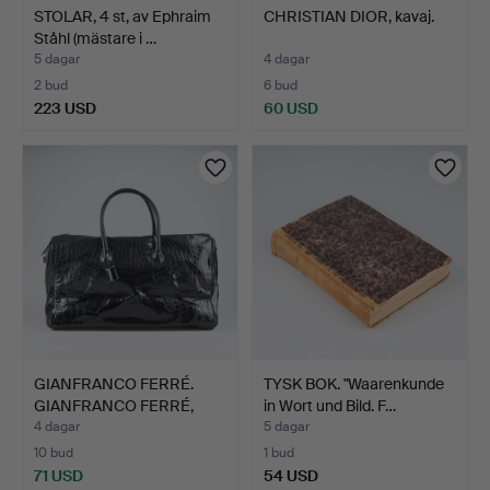
STOLAR, 4 st, av Ephraim
CHRISTIAN DIOR, kavaj.
Ståhl (mästare i …
5 dagar
4 dagar
2 bud
6 bud
223 USD
60 USD
GIANFRANCO FERRÉ.
TYSK BOK. "Waarenkunde
GIANFRANCO FERRÉ,
in Wort und Bild. F…
weeken…
4 dagar
5 dagar
10 bud
1 bud
71 USD
54 USD