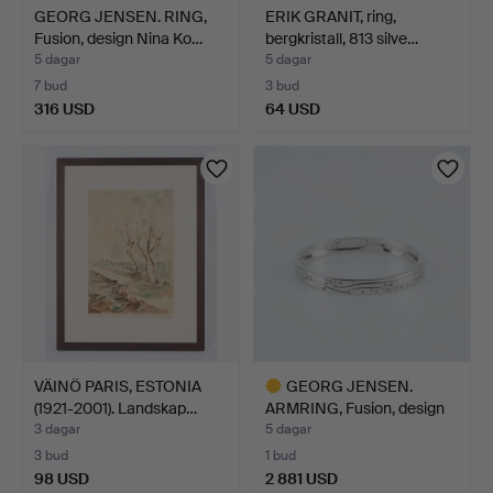
GEORG JENSEN. RING,
ERIK GRANIT, ring,
Fusion, design Nina Ko…
bergkristall, 813 silve…
5 dagar
5 dagar
7 bud
3 bud
316 USD
64 USD
VÄINÖ PARIS, ESTONIA
GEORG JENSEN.
(1921-2001). Landskap…
ARMRING, Fusion, design
Nina…
3 dagar
5 dagar
3 bud
1 bud
98 USD
2 881 USD