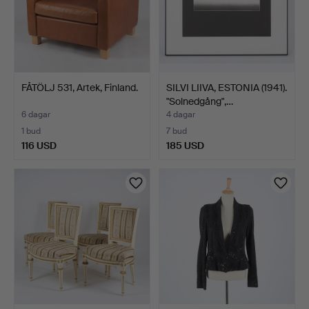
FÅTÖLJ 531, Artek, Finland.
SILVI LIIVA, ESTONIA (1941).
"Solnedgång",…
6 dagar
4 dagar
1 bud
7 bud
116 USD
185 USD