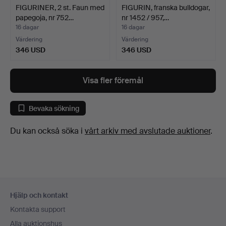
FIGURINER, 2 st. Faun med
FIGURIN, franska bulldogar,
papegoja, nr 752…
nr 1452 / 957,…
16 dagar
16 dagar
Värdering
Värdering
346 USD
346 USD
Visa fler föremål
Bevaka sökning
Du kan också söka i
vårt arkiv med avslutade auktioner
.
Sidfotsnavigation
Hjälp och kontakt
Kontakta support
Alla auktionshus