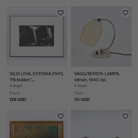
SILVI LIIVA, ESTONIA (1941).
VÄGG/BORDS-LAMPA.
"På kvällen",…
Idman, 1940-tal.
4 dagar
5 dagar
5 bud
1 bud
128 USD
35 USD