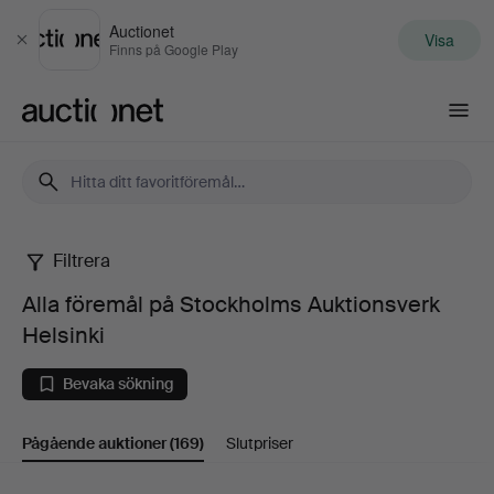
Auctionet
Visa
Stäng
Finns på Google Play
Auctionet.com
Filtrera
Alla
Alla föremål på Stockholms Auktionsverk
föremål
Helsinki
på
Bevaka sökning
Stockholms
Pågående auktioner
(169)
Slutpriser
Auktionsverk