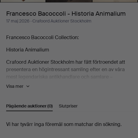
Francesco Bacoccoli - Historia Animalium
17 maj 2026
· Crafoord Auktioner Stockholm
Francesco Bacoccoli Collection:
Historia Animalium
Crafoord Auktioner Stockholm har fått förtroendet att
presentera en högintressant samling efter en av våra
mest legendariska antikhandlare och samlare –
Francesco Bacoccoli. Allt började av en slump 1976,
Visa mer
med ett till synes obetydligt majolikafat.
Francesco Bacoccoli klev in i ett antikvariat på Birger
Pågående auktioner
(0)
Slutpriser
Jarlsgatan i Stockholm. Böcker fascinerade honom –
men nu drogs blicken till fatet. Det var något med det
Pågående
Vi har tyvärr inga föremål som matchar din sökning.
som fångade honom, något han inte riktigt kunde
förklara. Efter förhandlingar köpte han det för 22 kronor.
auktioner