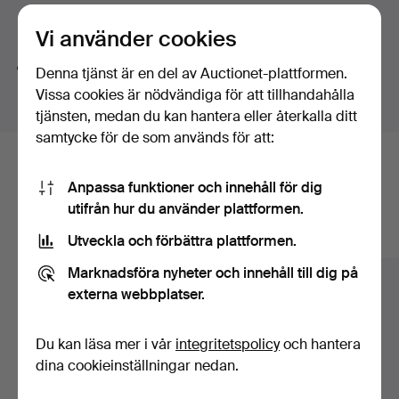
Kort därefter sålde han det vidare för 50 000 kronor.
Söktips
Det visade sig vara italienskt, från 1500-talet.
Vi använder cookies
Händelsen berättar två saker: Francesco Bacoccoli
Vi söker automatiskt delar av ord. Söker du på
band
hade ett öga för skönhet och kvalitet – och han vågade
Denna tjänst är en del av Auctionet-plattformen.
hittar vi även
arm
band
sur
.
satsa.
Vissa cookies är nödvändiga för att tillhandahålla
tjänsten, medan du kan hantera eller återkalla ditt
Hemma i Perugia i Italien hade han träffat Ann från
samtycke för de som används för att:
Surahammar och flyttat efter henne till Sverige.
Här är föremål från vårt arkiv som
Under fyra decennier handlade Francesco Bacoccoli
Anpassa funktioner och innehåll för dig
matchar din sökning
med antikviteter runt om i Europa och Nordamerika och
utifrån hur du använder plattformen.
blev en legend i branschen, med tillträde till de ledande
Visa alla föremål
Utveckla och förbättra plattformen.
auktionshusens innersta rum. Alla tycks ha en anekdot
att berätta om honom. I debutboken En bastu i Umbrien
Marknadsföra nyheter och innehåll till dig på
skildrar sonen Tomas familjens flytt till Italien när
externa webbplatser.
Francesco blev sjuk. Francesco föredrog anonymitet,
gärna bakom solglasögon och hatt, men hade en
Du kan läsa mer i vår
integritetspolicy
och hantera
gränslös och impulsiv personlighet som gjorde starkt
dina cookieinställningar nedan.
intryck.