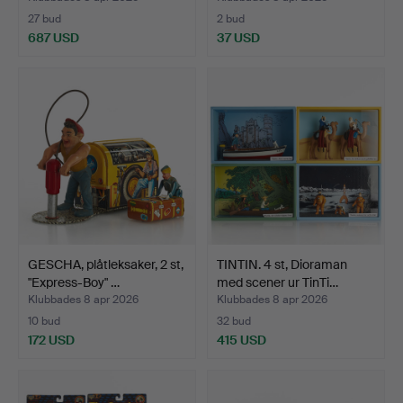
27 bud
2 bud
687 USD
37 USD
GESCHA, plåtleksaker, 2 st,
TINTIN. 4 st, Dioraman
"Express-Boy" …
med scener ur TinTi…
Klubbades 8 apr 2026
Klubbades 8 apr 2026
10 bud
32 bud
172 USD
415 USD