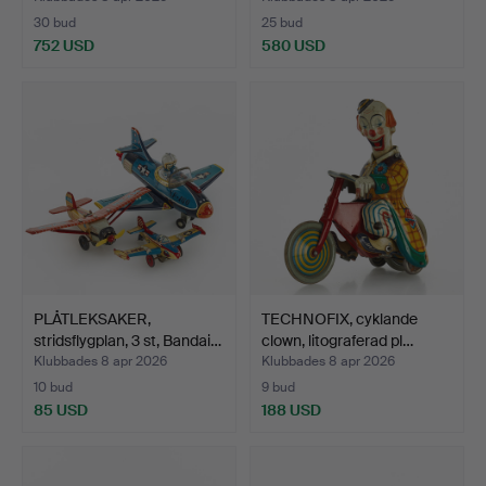
30 bud
25 bud
752 USD
580 USD
PLÅTLEKSAKER,
TECHNOFIX, cyklande
stridsflygplan, 3 st, Bandai…
clown, litograferad pl…
Klubbades 8 apr 2026
Klubbades 8 apr 2026
10 bud
9 bud
85 USD
188 USD