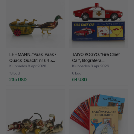
LEHMANN, "Paak-Paak /
TAIYO KOGYO, "Fire Chief
Quack-Quack", nr 645…
Car", litografera…
Klubbades 8 apr 2026
Klubbades 8 apr 2026
13 bud
6 bud
235 USD
64 USD