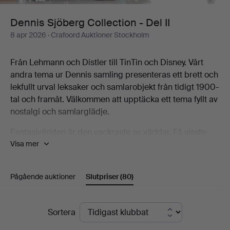
II
Dennis Sjöberg Collection - Del II
8 apr 2026
· Crafoord Auktioner Stockholm
Från Lehmann och Distler till TinTin och Disney. Vårt
andra tema ur Dennis samling presenteras ett brett och
lekfullt urval leksaker och samlarobjekt från tidigt 1900-
tal och framåt. Välkommen att upptäcka ett tema fyllt av
nostalgi och samlarglädje.
Fantasivärlden är den vackraste av världar. Få visste
Visa mer
det bättre än mannen bakom en av Sveriges mest
mångfacetterade samlingar leksaker. Samlingen
omfattar tusentals föremål, från mekaniska plåtleksaker
Pågående auktioner
Slutpriser
(80)
och Disneyfigurer till Elastolinsoldater,
flygplansmodeller, brandbilar, dockor, nallebjörnar och
betydligt mer än så. Till Crafoord Auktioner Stockholms
Slutpriser
Sortera
stora glädje kan vi nu låta dig själv förtrollas av den.