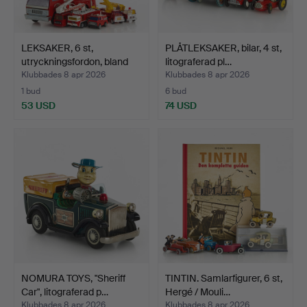
LEKSAKER, 6 st,
PLÅTLEKSAKER, bilar, 4 st,
utryckningsfordon, bland
litograferad pl…
a…
Klubbades 8 apr 2026
Klubbades 8 apr 2026
1 bud
6 bud
53 USD
74 USD
NOMURA TOYS, "Sheriff
TINTIN. Samlarfigurer, 6 st,
Car", litograferad p…
Hergé / Mouli…
Klubbades 8 apr 2026
Klubbades 8 apr 2026