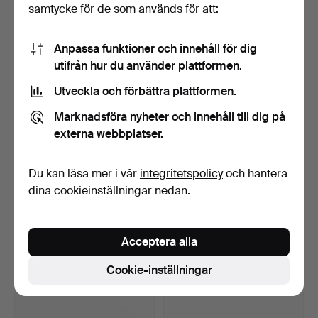
samtycke för de som används för att:
10 bud
5 bud
75 USD
53 USD
Anpassa funktioner och innehåll för dig
utifrån hur du använder plattformen.
Utveckla och förbättra plattformen.
Marknadsföra nyheter och innehåll till dig på
externa webbplatser.
Du kan läsa mer i vår
integritetspolicy
och hantera
dina cookieinställningar nedan.
CORGI TOYS. Brandbilar, 5
ALPS, "Rodeo Cowboy
st, England, bla…
Rope Spinner", litogra…
Klubbades 8 apr 2026
Klubbades 8 apr 2026
Acceptera alla
1 bud
16 bud
32 USD
98 USD
Cookie-inställningar