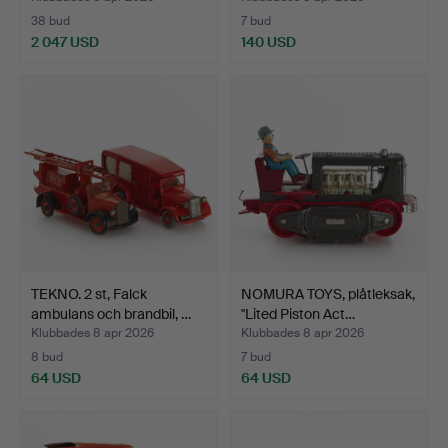
38 bud
7 bud
2 047 USD
140 USD
Utvalt
föremål
TEKNO. 2 st, Falck
NOMURA TOYS, plåtleksak,
ambulans och brandbil, …
"Lited Piston Act…
Klubbades 8 apr 2026
Klubbades 8 apr 2026
8 bud
7 bud
64 USD
64 USD