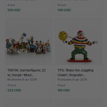
4 bud
12 bud
128 USD
148 USD
TINTIN. Samlarfigurer, 22
TPS, "Bobo the Juggling
st, Hergé / Moul…
Clown", litografer…
Klubbades 8 apr 2026
Klubbades 8 apr 2026
15 bud
6 bud
232 USD
118 USD