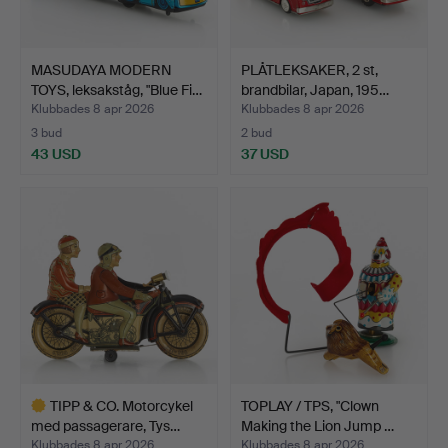
MASUDAYA MODERN
PLÅTLEKSAKER, 2 st,
TOYS, leksakståg, "Blue Fi…
brandbilar, Japan, 195…
Klubbades 8 apr 2026
Klubbades 8 apr 2026
3 bud
2 bud
43 USD
37 USD
TIPP & CO. Motorcykel
TOPLAY / TPS, "Clown
med passagerare, Tys…
Making the Lion Jump …
Klubbades 8 apr 2026
Klubbades 8 apr 2026