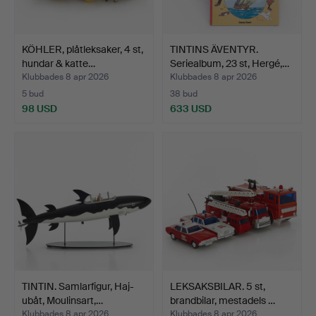
KÖHLER, plåtleksaker, 4 st,
TINTINS ÄVENTYR.
hundar & katte…
Seriealbum, 23 st, Hergé,…
Klubbades 8 apr 2026
Klubbades 8 apr 2026
5 bud
38 bud
98 USD
633 USD
TINTIN. Samlarfigur, Haj-
LEKSAKSBILAR. 5 st,
ubåt, Moulinsart,…
brandbilar, mestadels …
Klubbades 8 apr 2026
Klubbades 8 apr 2026