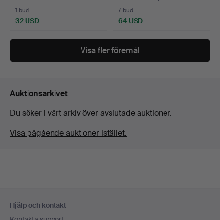
1 bud
7 bud
32 USD
64 USD
Visa fler föremål
Auktionsarkivet
Du söker i vårt arkiv över avslutade auktioner.
Visa pågående auktioner istället.
Sidfotsnavigation
Hjälp och kontakt
Kontakta support