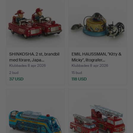
SHINKOSHA. 2 st, brandbil
EMIL HAUSSMAN, "Kitty &
med förare, Japa…
Micky", litografer…
Klubbades 8 apr 2026
Klubbades 8 apr 2026
2 bud
15 bud
37 USD
118 USD