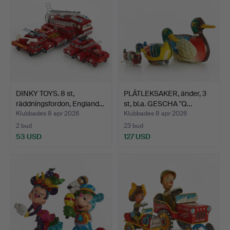
DINKY TOYS. 8 st,
PLÅTLEKSAKER, änder, 3
räddningsfordon, England…
st, bl.a. GESCHA "Q…
Klubbades 8 apr 2026
Klubbades 8 apr 2026
2 bud
23 bud
53 USD
127 USD