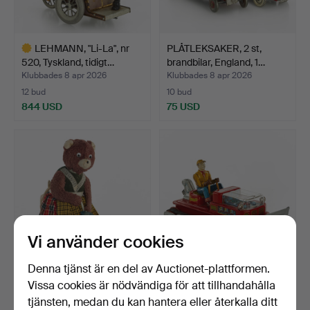
LEHMANN, "Li-La", nr
PLÅTLEKSAKER, 2 st,
520, Tyskland, tidigt…
brandbilar, England, 1…
Klubbades 8 apr 2026
Klubbades 8 apr 2026
12 bud
10 bud
844 USD
75 USD
Utvalt
föremål
Vi använder cookies
Denna tjänst är en del av Auctionet-plattformen.
CRAGSTAN, "The Busy
NOMURA TOY LTD, "Magic
Vissa cookies är nödvändiga för att tillhandahålla
Housekeeper", batteri,…
Action Bulldozer", …
tjänsten, medan du kan hantera eller återkalla ditt
Klubbades 8 apr 2026
Klubbades 8 apr 2026