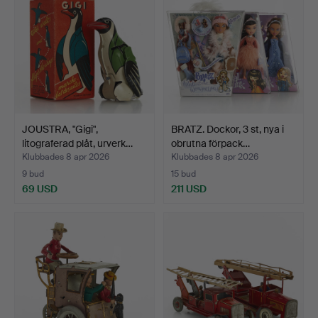
JOUSTRA, "Gigi",
BRATZ. Dockor, 3 st, nya i
litograferad plåt, urverk…
obrutna förpack…
Klubbades 8 apr 2026
Klubbades 8 apr 2026
9 bud
15 bud
69 USD
211 USD