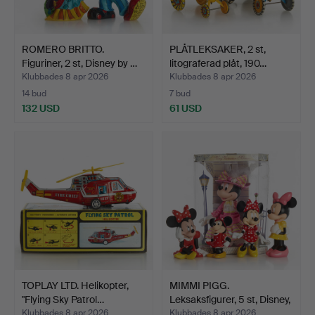
ROMERO BRITTO.
PLÅTLEKSAKER, 2 st,
Figuriner, 2 st, Disney by …
litograferad plåt, 190…
Klubbades 8 apr 2026
Klubbades 8 apr 2026
14 bud
7 bud
132 USD
61 USD
TOPLAY LTD. Helikopter,
MIMMI PIGG.
"Flying Sky Patrol…
Leksaksfigurer, 5 st, Disney,
…
Klubbades 8 apr 2026
Klubbades 8 apr 2026