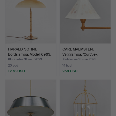
HARALD NOTINI.
CARL MALMSTEN.
Bordslampa, Modell 6963,
Vägglampa, "Curt", ek,
Mä…
mode…
Klubbades 18 mar 2023
Klubbades 18 mar 2023
20 bud
14 bud
1 378 USD
254 USD