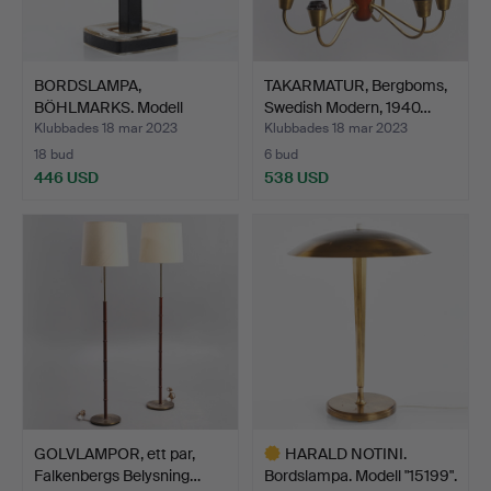
BORDSLAMPA,
TAKARMATUR, Bergboms,
BÖHLMARKS. Modell
Swedish Modern, 1940…
16773. 1960-…
Klubbades 18 mar 2023
Klubbades 18 mar 2023
18 bud
6 bud
446 USD
538 USD
GOLVLAMPOR, ett par,
HARALD NOTINI.
Falkenbergs Belysning…
Bordslampa. Modell "15199".