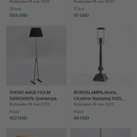
Klubbades 18 mar 2023
Klubbades 18 mar 2023
25 bud
17 bud
593 USD
117 USD
SVEND AAGE HOLM
BORDSLAMPA, brons,
SØRENSEN. Golvlampa.
Cicelörer Nyköping 1930…
Model…
Klubbades 18 mar 2023
Klubbades 18 mar 2023
6 bud
9 bud
422 USD
96 USD