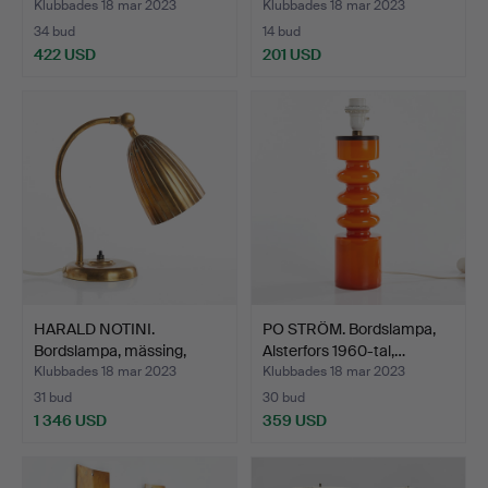
Klubbades 18 mar 2023
Klubbades 18 mar 2023
34 bud
14 bud
422 USD
201 USD
HARALD NOTINI.
PO STRÖM. Bordslampa,
Bordslampa, mässing,
Alsterfors 1960-tal,…
modell…
Klubbades 18 mar 2023
Klubbades 18 mar 2023
31 bud
30 bud
1 346 USD
359 USD