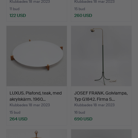
Modern,…
Klubbades 18 mar 2023
Klubbades 18 mar 2023
11 bud
15 bud
122 USD
260 USD
LUXUS. Plafond, teak, med
JOSEF FRANK. Golvlampa,
akrylskärm. 1960…
Typ G1842. Firma S…
Klubbades 18 mar 2023
Klubbades 18 mar 2023
15 bud
16 bud
264 USD
690 USD