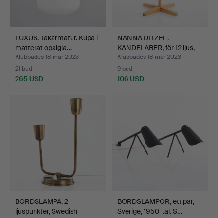
LUXUS. Takarmatur. Kupa i
NANNA DITZEL.
matterat opalgla…
KANDELABER, för 12 ljus,
Møb…
Klubbades 18 mar 2023
Klubbades 18 mar 2023
21 bud
9 bud
265 USD
106 USD
BORDSLAMPA, 2
BORDSLAMPOR, ett par,
ljuspunkter, Swedish
Sverige, 1950-tal. S…