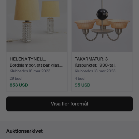
HELENA TYNELL.
TAKARMATUR, 3
Bordslampor, ett par, glas,…
ljuspunkter. 1930-tal.
Swedi…
Klubbades 18 mar 2023
Klubbades 18 mar 2023
29 bud
4 bud
853 USD
95 USD
Visa fler föremål
Auktionsarkivet