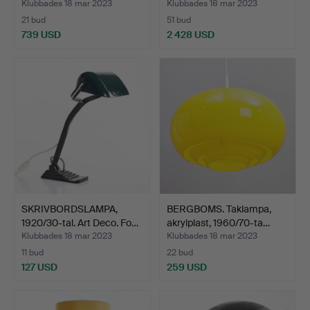
…
Klubbades 18 mar 2023
Klubbades 18 mar 2023
21 bud
51 bud
739 USD
2 428 USD
Utvalt
föremål
SKRIVBORDSLAMPA,
BERGBOMS. Taklampa,
1920/30-tal. Art Deco. Fo…
akrylplast, 1960/70-ta…
Klubbades 18 mar 2023
Klubbades 18 mar 2023
11 bud
22 bud
127 USD
259 USD