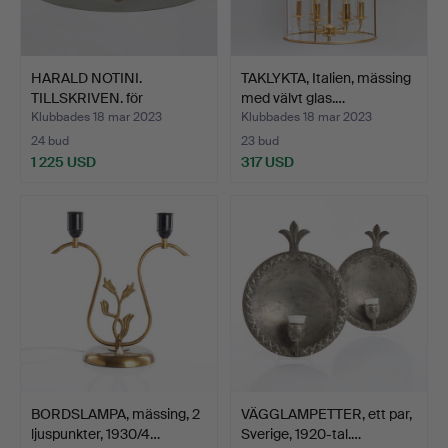
HARALD NOTINI.
TAKLYKTA, Italien, mässing
TILLSKRIVEN. för
med välvt glas.…
Böhlmarks,…
Klubbades 18 mar 2023
Klubbades 18 mar 2023
24 bud
23 bud
1 225 USD
317 USD
BORDSLAMPA, mässing, 2
VÄGGLAMPETTER, ett par,
ljuspunkter, 1930/4…
Sverige, 1920-tal.…