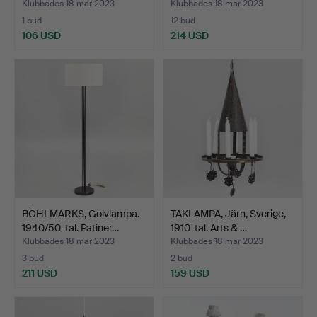
Klubbades 18 mar 2023
Klubbades 18 mar 2023
1 bud
12 bud
106 USD
214 USD
BÖHLMARKS, Golvlampa.
TAKLAMPA, Järn, Sverige,
1940/50-tal. Patiner…
1910-tal. Arts & …
Klubbades 18 mar 2023
Klubbades 18 mar 2023
3 bud
2 bud
211 USD
159 USD