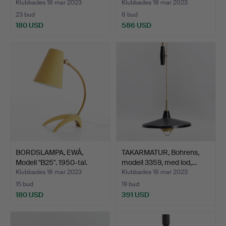
Klubbades 18 mar 2023
Klubbades 18 mar 2023
23 bud
8 bud
180 USD
586 USD
BORDSLAMPA, EWÅ,
TAKARMATUR, Bohrens,
Modell "B25". 1950-tal.
modell 3359, med lod,…
Klubbades 18 mar 2023
Klubbades 18 mar 2023
15 bud
19 bud
180 USD
391 USD