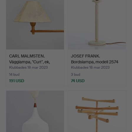
CARL MALMSTEN.
JOSEF FRANK.
Vägglampa, "Curt", ek,
Bordslampa, modell 2574
mode…
för F…
Klubbades 18 mar 2023
Klubbades 18 mar 2023
14 bud
3 bud
191 USD
74 USD