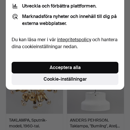
Utveckla och förbättra plattformen.
Marknadsföra nyheter och innehåll till dig på
BERGBOMS.
TAKARMATUR, Skärm i
externa webbplatser.
Bordsarmatur, 1960-tal.
thaisiden, upphäng i m…
Glas / m…
Klubbades 18 mar 2023
Klubbades 18 mar 2023
Du kan läsa mer i vår
integritetspolicy
och hantera
23 bud
22 bud
dina cookieinställningar nedan.
533 USD
430 USD
Acceptera alla
Cookie-inställningar
TAKLAMPA, Sputnik-
ANDERS PEHRSON.
modell, 1960-tal.
Taklampa, "Bumling", Atelj…