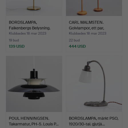
BORDSLAMPA,
CARL MALMSTEN.
Falkenbergs Belysning.
Golvlampor, ett par,
1970-ta…
"Stake…
Klubbades 18 mar 2023
Klubbades 18 mar 2023
19 bud
22 bud
139 USD
444 USD
POUL HENNINGSEN.
BORDSLAMPA, märkt PSO,
Takarmatur, PH-5. Louis P…
1920/30-tal. gjutjä…