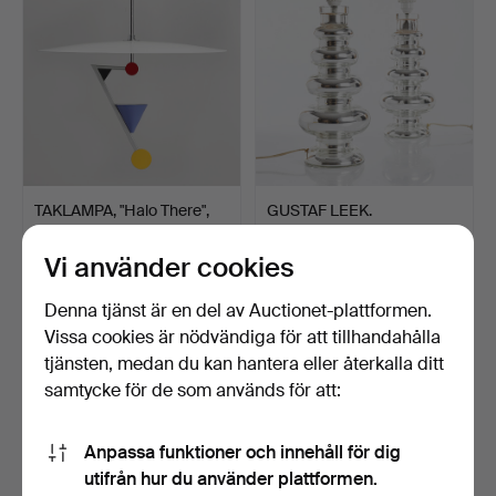
TAKLAMPA, "Halo There",
GUSTAF LEEK.
Olle Andersson, Bo…
Bordslampor, ett par.
Invändi…
Klubbades 18 mar 2023
Klubbades 18 mar 2023
Vi använder cookies
32 bud
32 bud
802 USD
864 USD
Denna tjänst är en del av Auctionet-plattformen.
Vissa cookies är nödvändiga för att tillhandahålla
tjänsten, medan du kan hantera eller återkalla ditt
samtycke för de som används för att:
Anpassa funktioner och innehåll för dig
utifrån hur du använder plattformen.