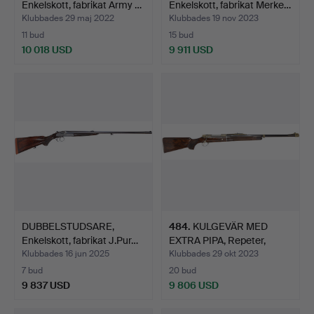
Enkelskott, fabrikat Army …
Enkelskott, fabrikat Merke…
Klubbades 29 maj 2022
Klubbades 19 nov 2023
11 bud
15 bud
10 018 USD
9 911 USD
DUBBELSTUDSARE,
484
.
KULGEVÄR MED
Enkelskott, fabrikat J.Pur…
EXTRA PIPA, Repeter,
fabrikat…
Klubbades 16 jun 2025
Klubbades 29 okt 2023
7 bud
20 bud
9 837 USD
9 806 USD