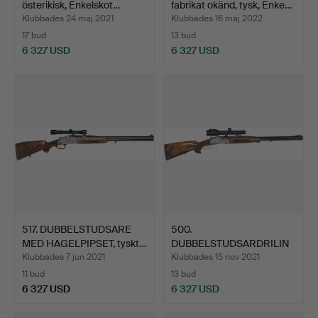
österikisk, Enkelskot…
fabrikat okänd, tysk, Enke…
Klubbades 24 maj 2021
Klubbades 16 maj 2022
17 bud
13 bud
6 327 USD
6 327 USD
517. DUBBELSTUDSARE
500.
MED HAGELPIPSET, tyskt…
DUBBELSTUDSARDRILIN
G, österikisk, Enk…
Klubbades 7 jun 2021
Klubbades 15 nov 2021
11 bud
13 bud
6 327 USD
6 327 USD