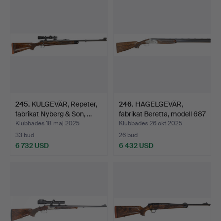
245
.
KULGEVÄR, Repeter,
246
.
HAGELGEVÄR,
fabrikat Nyberg & Son, …
fabrikat Beretta, modell 687
E…
Klubbades 18 maj 2025
Klubbades 26 okt 2025
33 bud
26 bud
6 732 USD
6 432 USD