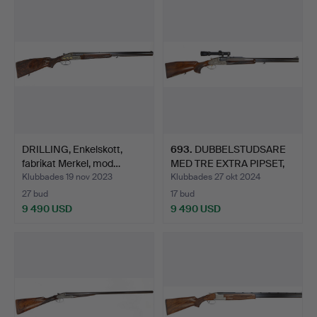
DRILLING, Enkelskott,
693
.
DUBBELSTUDSARE
fabrikat Merkel, mod…
MED TRE EXTRA PIPSET,
enkel…
Klubbades 19 nov 2023
Klubbades 27 okt 2024
27 bud
17 bud
9 490 USD
9 490 USD