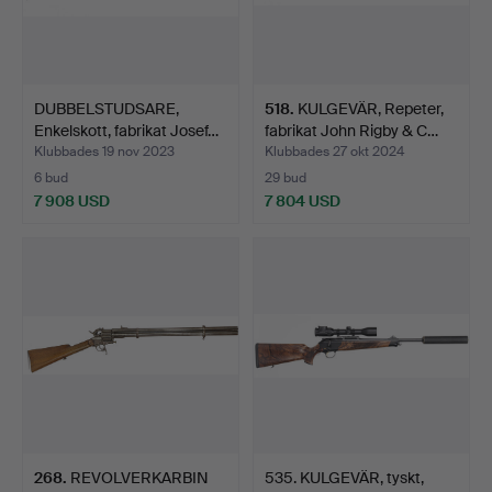
DUBBELSTUDSARE,
518
.
KULGEVÄR, Repeter,
Enkelskott, fabrikat Josef…
fabrikat John Rigby & C…
Klubbades 19 nov 2023
Klubbades 27 okt 2024
6 bud
29 bud
7 908 USD
7 804 USD
268
.
REVOLVERKARBIN
535. KULGEVÄR, tyskt,