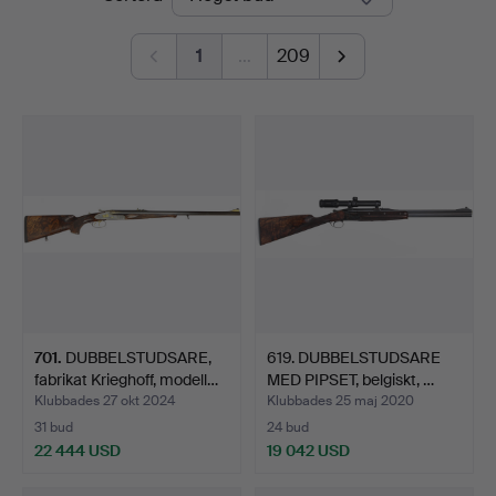
1
…
209
701
.
DUBBELSTUDSARE,
619. DUBBELSTUDSARE
fabrikat Krieghoff, modell…
MED PIPSET, belgiskt, …
Klubbades 27 okt 2024
Klubbades 25 maj 2020
31 bud
24 bud
22 444 USD
19 042 USD