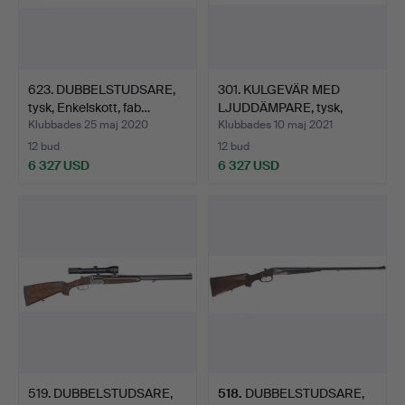
623. DUBBELSTUDSARE,
301. KULGEVÄR MED
tysk, Enkelskott, fab…
LJUDDÄMPARE, tysk,
Repet…
Klubbades 25 maj 2020
Klubbades 10 maj 2021
12 bud
12 bud
6 327 USD
6 327 USD
519. DUBBELSTUDSARE,
518
.
DUBBELSTUDSARE,