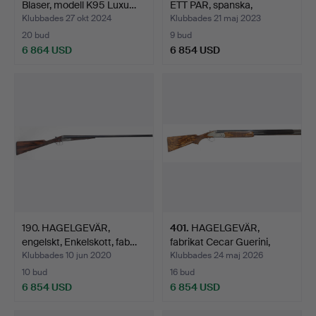
Blaser, modell K95 Luxu…
ETT PAR, spanska,
Enkelsko…
Klubbades 27 okt 2024
Klubbades 21 maj 2023
20 bud
9 bud
6 864 USD
6 854 USD
190. HAGELGEVÄR,
401
.
HAGELGEVÄR,
engelskt, Enkelskott, fab…
fabrikat Cecar Guerini,
modell…
Klubbades 10 jun 2020
Klubbades 24 maj 2026
10 bud
16 bud
6 854 USD
6 854 USD