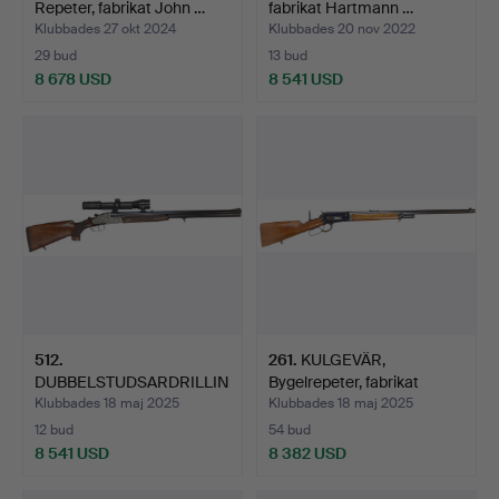
Repeter, fabrikat John …
fabrikat Hartmann …
Klubbades 27 okt 2024
Klubbades 20 nov 2022
29 bud
13 bud
8 678 USD
8 541 USD
512
.
261
.
KULGEVÄR,
DUBBELSTUDSARDRILLIN
Bygelrepeter, fabrikat
G, enkelskott, fabrika…
Wincheste…
Klubbades 18 maj 2025
Klubbades 18 maj 2025
12 bud
54 bud
8 541 USD
8 382 USD