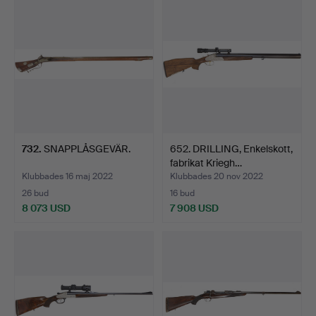
732
.
SNAPPLÅSGEVÄR.
652. DRILLING, Enkelskott,
fabrikat Kriegh…
Klubbades 16 maj 2022
Klubbades 20 nov 2022
26 bud
16 bud
8 073 USD
7 908 USD