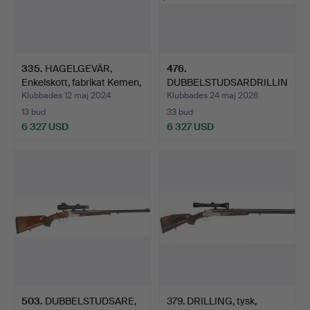
335
.
HAGELGEVÄR,
476
.
Enkelskott, fabrikat Kemen,
DUBBELSTUDSARDRILLIN
mo…
G, fabrikat Merkel, mo…
Klubbades 12 maj 2024
Klubbades 24 maj 2026
13 bud
33 bud
6 327 USD
6 327 USD
503
.
DUBBELSTUDSARE,
379. DRILLING, tysk,