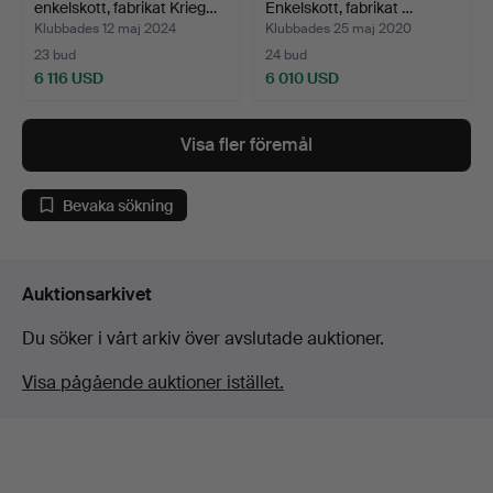
enkelskott, fabrikat Krieg…
Enkelskott, fabrikat …
Klubbades 12 maj 2024
Klubbades 25 maj 2020
23 bud
24 bud
6 116 USD
6 010 USD
Visa fler föremål
Bevaka sökning
Auktionsarkivet
Du söker i vårt arkiv över avslutade auktioner.
Visa pågående auktioner istället.