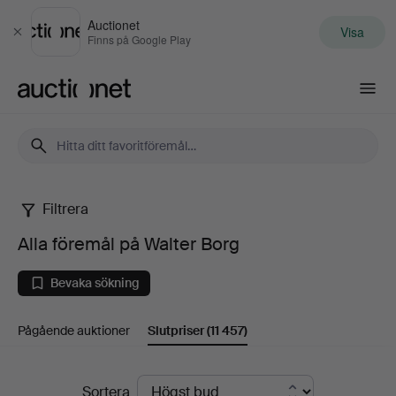
Auctionet
Visa
Stäng
Finns på Google Play
Auctionet.com
Filtrera
Alla
Alla föremål på Walter Borg
föremål
Bevaka sökning
på
Pågående auktioner
Slutpriser
(11 457)
Walter
Borg
Slutpriser
Sortera