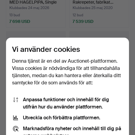
MED HAGELPIPA, Single
Rakrepeter, fabrikat…
Actio…
Klubbades 24 maj 2026
Klubbades 25 maj 2020
13 bud
12 bud
7 698 USD
7 539 USD
Vi använder cookies
Denna tjänst är en del av Auctionet-plattformen.
Vissa cookies är nödvändiga för att tillhandahålla
tjänsten, medan du kan hantera eller återkalla ditt
samtycke för de som används för att:
539
.
HAGELGEVÄR,
450. KULGEVÄR med en
Anpassa funktioner och innehåll för dig
Enkelskott, fabrikat
extra pipa, Enkelskot…
utifrån hur du använder plattformen.
FN/Browni…
Klubbades 21 maj 2023
Klubbades 4 dec 2022
11 bud
8 bud
Utveckla och förbättra plattformen.
7 381 USD
7 381 USD
Marknadsföra nyheter och innehåll till dig på