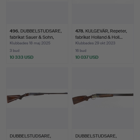
496
.
DUBBELSTUDSARE,
478
.
KULGEVÄR, Repeter,
fabrikat Sauer & Sohn,
fabrikat Holland & Holl…
mod…
Klubbades 18 maj 2025
Klubbades 29 okt 2023
3 bud
16 bud
10 333 USD
10 037 USD
DUBBELSTUDSARE,
DUBBELSTUDSARE,