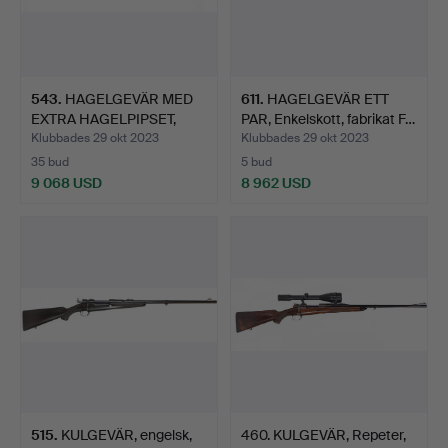
543
.
HAGELGEVÄR MED
611
.
HAGELGEVÄR ETT
EXTRA HAGELPIPSET,
PAR, Enkelskott, fabrikat F…
Enkelsko…
Klubbades 29 okt 2023
Klubbades 29 okt 2023
35 bud
5 bud
9 068 USD
8 962 USD
515
.
KULGEVÄR, engelsk,
460. KULGEVÄR, Repeter,