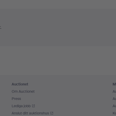
.
Auctionet
M
Om Auctionet
A
Press
A
Lediga jobb
A
Anslut ditt auktionshus
K