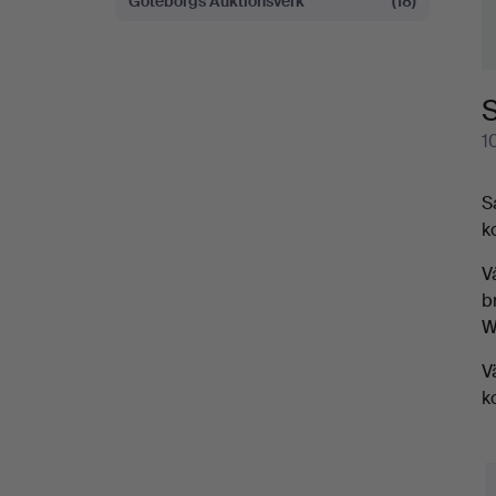
Göteborgs Auktionsverk
(18)
S
1
S
k
V
b
W
V
k