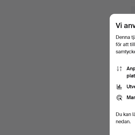
Vi an
Denna tj
för att t
samtycke
Anp
pla
Utv
Mar
Ut
f
Du kan l
nedan.