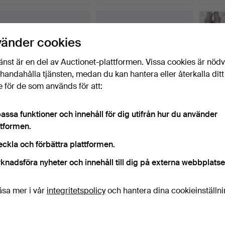
vänder cookies
änst är en del av Auctionet-plattformen. Vissa cookies är nöd
illhandahålla tjänsten, medan du kan hantera eller återkalla ditt
 för de som används för att:
assa funktioner och innehåll för dig utifrån hur du använder
CAMILLA ENGMAN. "In
BOBO WALLMANSSON.
KL
ttformen.
the backyard". Akryl p…
"Look at us fellas!". Ol…
"Deep 
Klubbades 10 maj 2026
Klubbades 10 maj 2026
Klubba
eckla och förbättra plattformen.
15 bud
25 bud
6 bud
897 USD
4 641 USD
1 477
knadsföra nyheter och innehåll till dig på externa webbplatse
valt
Utvalt
öremål
föremål
äsa mer i vår
integritetspolicy
och hantera dina cookieinställn