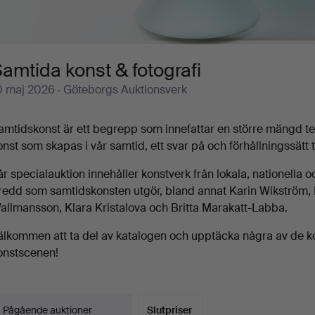
amtida konst & fotografi
0 maj 2026
· Göteborgs Auktionsverk
amtidskonst är ett begrepp som innefattar en större mängd tekn
onst som skapas i vår samtid, ett svar på och förhållningssätt 
år specialauktion innehåller konstverk från lokala, nationella 
redd som samtidskonsten utgör, bland annat Karin Wikström,
allmansson, Klara Kristalova och Britta Marakatt-Labba.
älkommen att ta del av katalogen och upptäcka några av de k
onstscenen!
Pågående auktioner
Slutpriser