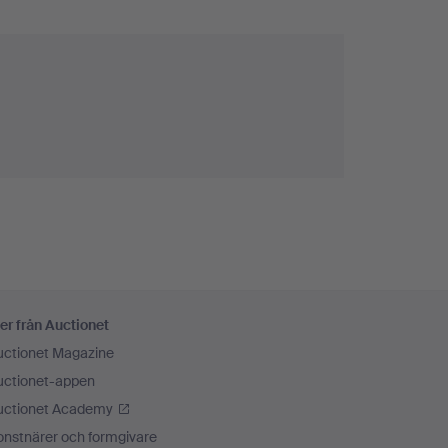
er från Auctionet
uctionet Magazine
uctionet-appen
uctionet Academy
onstnärer och formgivare