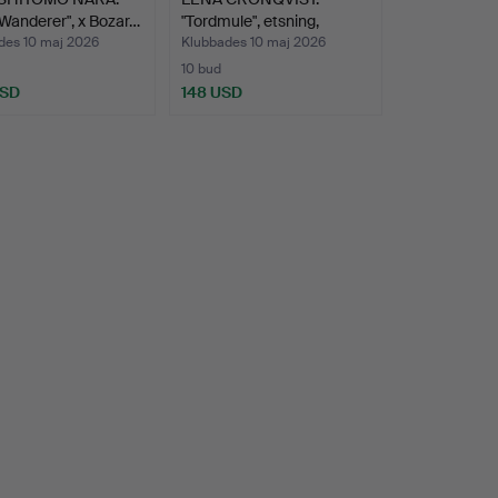
e Wanderer", x Bozar…
"Tordmule", etsning,
signe…
des 10 maj 2026
Klubbades 10 maj 2026
10 bud
USD
148 USD