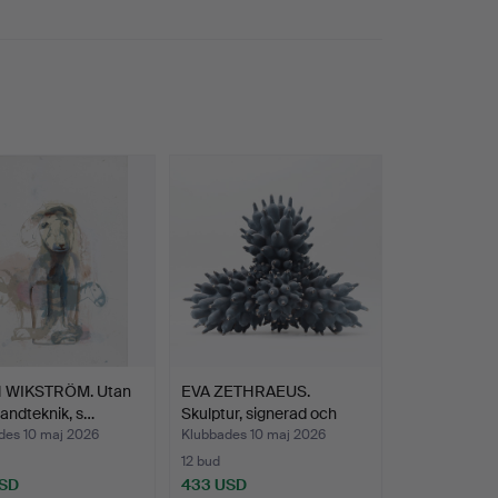
 WIKSTRÖM. Utan
EVA ZETHRAEUS.
blandteknik, s…
Skulptur, signerad och
date…
des 10 maj 2026
Klubbades 10 maj 2026
12 bud
USD
433 USD