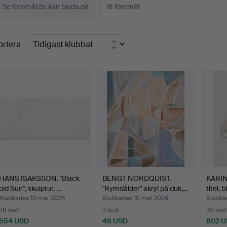
Se föremål du kan bjuda på
18 föremål
lutpriser
ortera
HANS ISAKSSON. "Black
BENGT NORDQUIST.
KARIN
old Sun", skulptur, …
"Rymdålder" akryl på duk,…
titel, 
Klubbades 10 maj 2026
Klubbades 10 maj 2026
Klubba
28 bud
3 bud
30 bud
654 USD
48 USD
802 