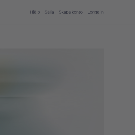
Hjälp
Sälja
Skapa konto
Logga in