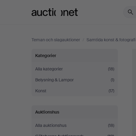
Auctionet.com
Teman och slagauktioner
/
Samtida konst & fotografi
Samtida
Kategorier
konst
Alla kategorier
(18)
Belysning & Lampor
(1)
&
Konst
(17)
fotografi
Auktionshus
Alla auktionshus
(18)