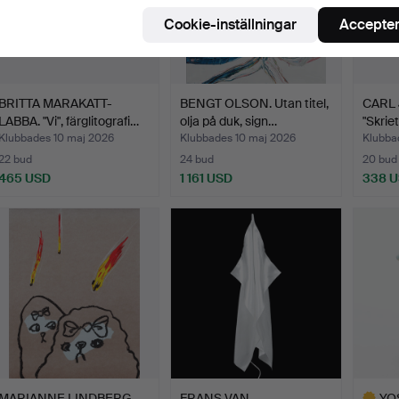
Cookie-inställningar
Accepter
BRITTA MARAKATT-
BENGT OLSON. Utan titel,
CARL 
LABBA. "Vi", färglitografi…
olja på duk, sign…
"Skriet
Klubbades 10 maj 2026
Klubbades 10 maj 2026
Klubba
22 bud
24 bud
20 bud
465 USD
1 161 USD
338 
MARIANNE LINDBERG
FRANS VAN
YO