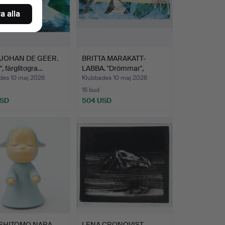
a alla
JOHAN DE GEER.
BRITTA MARAKATT-
", färglitogra…
LABBA. "Drömmar",
färglito…
des 10 maj 2026
Klubbades 10 maj 2026
16 bud
USD
504 USD
SHITOMO NARA.
LENA CRONQVIST.