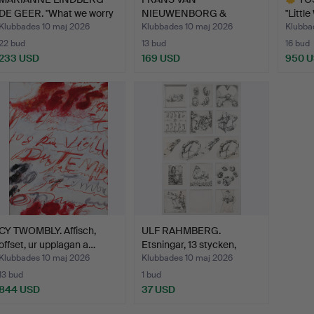
DE GEER. "What we worry
NIEUWENBORG &
"Littl
…
MARTIJN WEGMAN. Vä…
Klubbades 10 maj 2026
Klubbades 10 maj 2026
Klubba
22 bud
13 bud
16 bud
233 USD
169 USD
950 
Utvalt
föremål
CY TWOMBLY. Affisch,
ULF RAHMBERG.
offset, ur upplagan a…
Etsningar, 13 stycken,
signe…
Klubbades 10 maj 2026
Klubbades 10 maj 2026
13 bud
1 bud
844 USD
37 USD