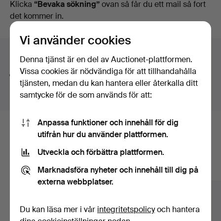
auktioner
Klicka
“Bevaka sökning”
ovan så får du ett mail så fort
det kommer in.
Vi använder cookies
Söktips
Denna tjänst är en del av Auctionet-plattformen.
Vissa cookies är nödvändiga för att tillhandahålla
Vi söker automatiskt delar av ord. Söker du på
band
tjänsten, medan du kan hantera eller återkalla ditt
hittar vi även
arm
band
sur
.
samtycke för de som används för att:
Anpassa funktioner och innehåll för dig
Här är föremål från vårt arkiv som
utifrån hur du använder plattformen.
matchar din sökning
Utveckla och förbättra plattformen.
Marknadsföra nyheter och innehåll till dig på
Visa alla föremål
externa webbplatser.
Du kan läsa mer i vår
integritetspolicy
och hantera