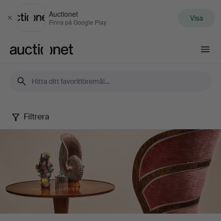
Auctionet
Visa
Stäng
Finns på Google Play
Auctionet.com
Filtrera
Stockholms
Auktionsverk
-
Malmö