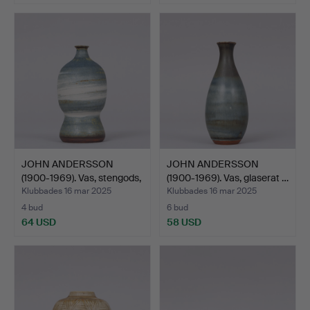
JOHN ANDERSSON
JOHN ANDERSSON
(1900-1969). Vas, stengods,
(1900-1969). Vas, glaserat …
…
Klubbades 16 mar 2025
Klubbades 16 mar 2025
4 bud
6 bud
64 USD
58 USD