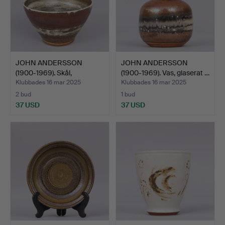
JOHN ANDERSSON
JOHN ANDERSSON
(1900-1969). Skål,
(1900-1969). Vas, glaserat …
glaserat…
Klubbades 16 mar 2025
Klubbades 16 mar 2025
2 bud
1 bud
37 USD
37 USD