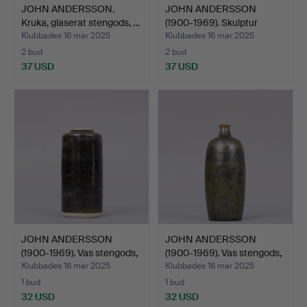
JOHN ANDERSSON.
JOHN ANDERSSON
Kruka, glaserat stengods, …
(1900-1969). Skulptur
"Pani…
Klubbades 16 mar 2025
Klubbades 16 mar 2025
2 bud
2 bud
37 USD
37 USD
JOHN ANDERSSON
JOHN ANDERSSON
(1900-1969). Vas stengods,
(1900-1969). Vas stengods,
…
…
Klubbades 16 mar 2025
Klubbades 16 mar 2025
1 bud
1 bud
32 USD
32 USD