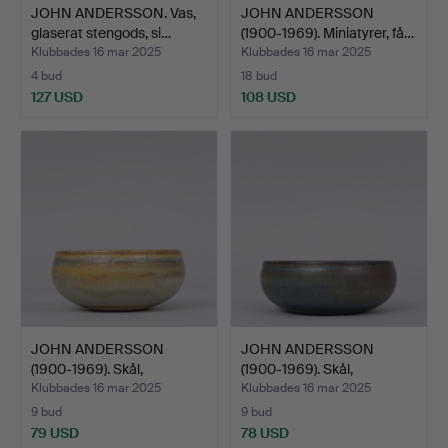
JOHN ANDERSSON. Vas,
JOHN ANDERSSON
glaserat stengods, si…
(1900-1969). Miniatyrer, få…
Klubbades 16 mar 2025
Klubbades 16 mar 2025
4 bud
18 bud
127 USD
108 USD
JOHN ANDERSSON
JOHN ANDERSSON
(1900-1969). Skål,
(1900-1969). Skål,
stengods…
stengods…
Klubbades 16 mar 2025
Klubbades 16 mar 2025
9 bud
9 bud
79 USD
78 USD