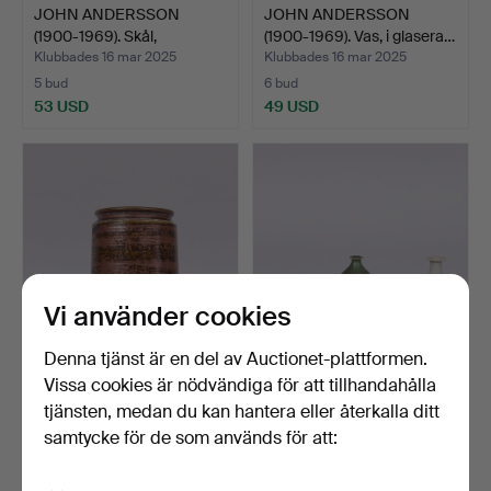
JOHN ANDERSSON
JOHN ANDERSSON
(1900-1969). Skål,
(1900-1969). Vas, i glasera…
stengods…
Klubbades 16 mar 2025
Klubbades 16 mar 2025
5 bud
6 bud
53 USD
49 USD
Vi använder cookies
Denna tjänst är en del av Auctionet-plattformen.
JOHN ANDERSSON
JOHN ANDERSSON
Vissa cookies är nödvändiga för att tillhandahålla
(1900-1969). Kruka,
(1900-1969). Miniatyrer, 8 …
tjänsten, medan du kan hantera eller återkalla ditt
glasera…
Klubbades 16 mar 2025
Klubbades 16 mar 2025
samtycke för de som används för att:
4 bud
4 bud
48 USD
48 USD