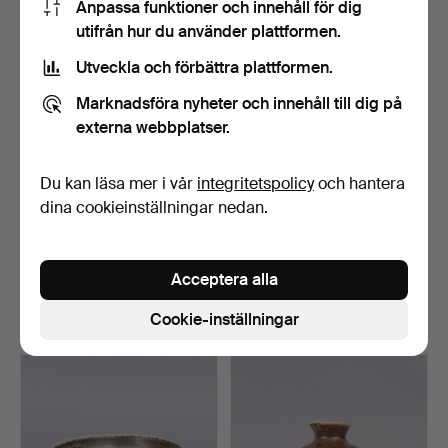
Anpassa funktioner och innehåll för dig
utifrån hur du använder plattformen.
Utveckla och förbättra plattformen.
Marknadsföra nyheter och innehåll till dig på
externa webbplatser.
Du kan läsa mer i vår
integritetspolicy
och hantera
dina cookieinställningar nedan.
JOHN ANDERSSON
JOHN ANDERSSON
(1900-1969). Skål,
(1900-1969). Vas, glaserat …
stengods…
Klubbades 16 mar 2025
Klubbades 16 mar 2025
Acceptera alla
3 bud
2 bud
Cookie-inställningar
43 USD
37 USD