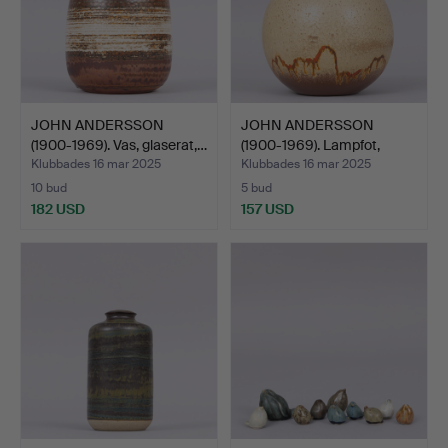
JOHN ANDERSSON
JOHN ANDERSSON
(1900-1969). Vas, glaserat,…
(1900-1969). Lampfot,
beige…
Klubbades 16 mar 2025
Klubbades 16 mar 2025
10 bud
5 bud
182 USD
157 USD