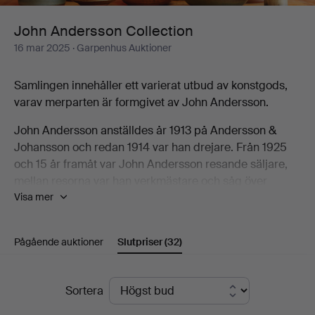
John Andersson Collection
16 mar 2025
· Garpenhus Auktioner
Samlingen innehåller ett varierat utbud av konstgods,
varav merparten är formgivet av John Andersson.
John Andersson anställdes år 1913 på Andersson &
Johansson och redan 1914 var han drejare. Från 1925
och 15 år framåt var John Andersson resande säljare,
mellan resorna var han verkmästare och såg över
Visa mer
produktionen på
fabriken. Vid stora fabriksbygget 1943 konstruerade
man en koleldad ugn i källaren och kunde ta de första
Pågående auktioner
Slutpriser
(32)
stegen i riktning av ett
högbränt konstgods. John Andersson ritade många nya
modeller för både denna produktion samt
Slutpriser
Sortera
nyttogodsproduktionen, mest känd är bruksvaran Old