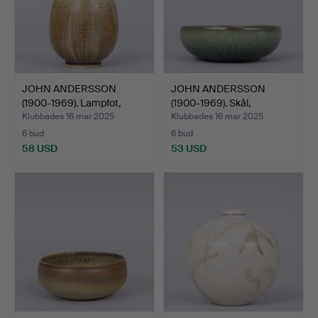
JOHN ANDERSSON
JOHN ANDERSSON
(1900-1969). Lampfot,
(1900-1969). Skål,
beige…
stengods…
Klubbades 16 mar 2025
Klubbades 16 mar 2025
6 bud
6 bud
58 USD
53 USD