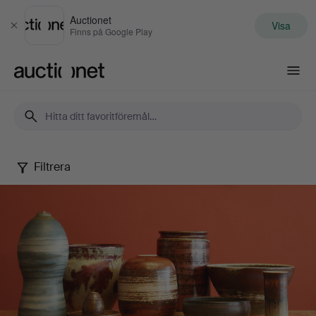
Auctionet
Visa
Stäng
Finns på Google Play
Auctionet.com
Filtrera
John
Andersson
Collection