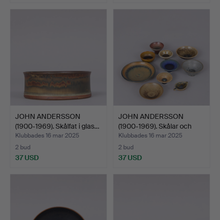
JOHN ANDERSSON
JOHN ANDERSSON
(1900-1969). Skålfat i glas…
(1900-1969). Skålar och
fat…
Klubbades 16 mar 2025
Klubbades 16 mar 2025
2 bud
2 bud
37 USD
37 USD