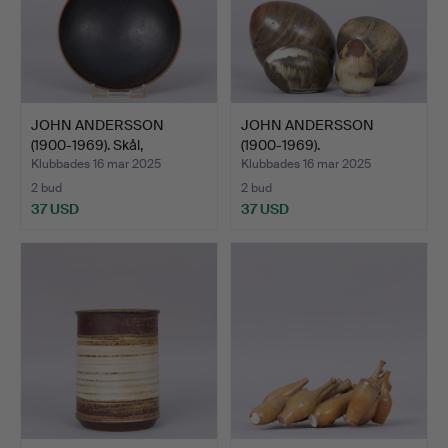
JOHN ANDERSSON
JOHN ANDERSSON
(1900-1969). Skål,
(1900-1969).
stengods…
SKULPTURER, äg…
Klubbades 16 mar 2025
Klubbades 16 mar 2025
2 bud
2 bud
37 USD
37 USD