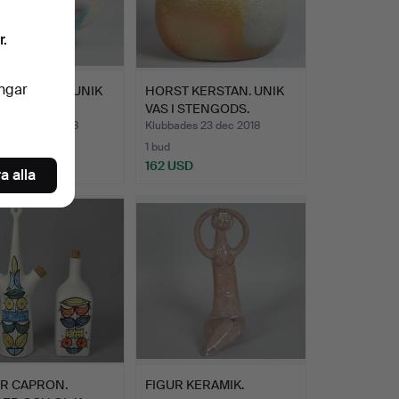
r.
ingar
 KERSTAN. UNIK
HORST KERSTAN. UNIK
SKÅL.
VAS I STENGODS.
des 23 dec 2018
Klubbades 23 dec 2018
1 bud
USD
162 USD
a alla
R CAPRON.
FIGUR KERAMIK.