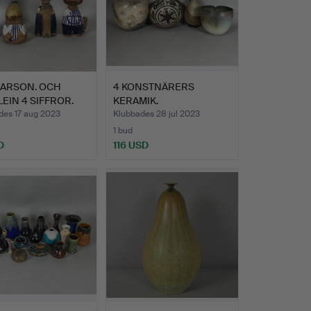
LARSON. OCH
4 KONSTNÄRERS
EIN 4 SIFFROR.
KERAMIK.
des 17 aug 2023
Klubbades 28 jul 2023
1 bud
D
116 USD