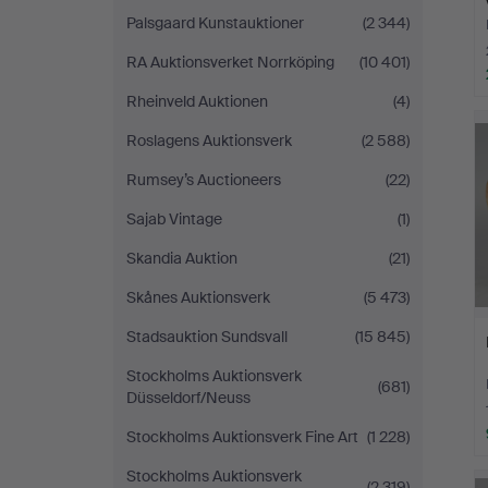
Palsgaard Kunstauktioner
(2 344)
RA Auktionsverket Norrköping
(10 401)
Rheinveld Auktionen
(4)
Roslagens Auktionsverk
(2 588)
Rumsey’s Auctioneers
(22)
Sajab Vintage
(1)
Skandia Auktion
(21)
Skånes Auktionsverk
(5 473)
Stadsauktion Sundsvall
(15 845)
Stockholms Auktionsverk
(681)
Düsseldorf/Neuss
Stockholms Auktionsverk Fine Art
(1 228)
Stockholms Auktionsverk
(2 319)