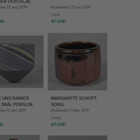
ER OCH OLJA,
ON VAL…
des 27 aug 2018
Klubbades 25 jan 2018
1 bud
SD
47 USD
E UND RAINER
MARGARETE SCHOTT.
 SKÅL PORSLIN.
SORG.
des 15 dec 2017
Klubbades 11 dec 2017
2 bud
SD
87 USD