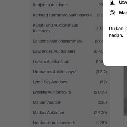
Utv
Karljohan Auktioner
(298)
Mar
Karlstad Hammarö Auktionsverk
(7 171)
Kunst- und Auktionshaus
(1 335)
Du kan l
Kleinhenz
nedan.
Laholms Auktionskammare
(5 651)
Lawrences Auctioneers
(6 452)
Leiflers Auktionshus
(1 150)
Limhamns Auktionsbyrå
(3 212)
Lyme Bay Auctions
(92)
Lysekils Auktionsbyrå
(2 009)
Ma San Auction
(235)
Markus Auktioner
(2 400)
Norrlands Auktionsverk
(1 261)