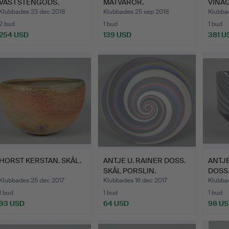
VAS I STENGODS.
MATVAROR.
VINÄG
CAPR
Klubbades 23 dec 2018
Klubbades 25 sep 2018
Klubba
2 bud
1 bud
1 bud
254 USD
139 USD
381 U
HORST KERSTAN. SKÅL.
ANTJE U. RAINER DOSS.
ANTJ
SKÅL PORSLIN.
DOSS.
Klubbades 25 dec 2017
Klubbades 16 dec 2017
Klubba
1 bud
1 bud
1 bud
93 USD
64 USD
98 U