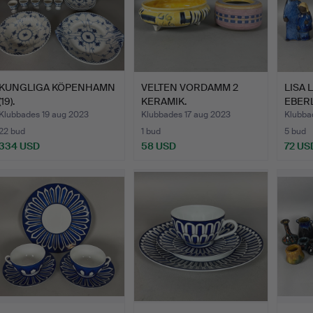
KUNGLIGA KÖPENHAMN
VELTEN VORDAMM 2
LISA 
(19).
KERAMIK.
EBERL
Klubbades 19 aug 2023
Klubbades 17 aug 2023
Klubba
22 bud
1 bud
5 bud
334 USD
58 USD
72 US