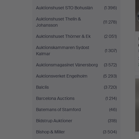
Auktionshuset STO Bohuslän
(1 396)
Auktionshuset Thelin &
(11 278)
Johansson
Auktionshuset Thörner & Ek
(2 051)
Auktionskammaren Sydost
(1 307)
Kalmar
Auktionsmagasinet Vänersborg
(3 572)
Auktionsverket Engelholm
(5 293)
Balclis
(3 720)
Barcelona Auctions
(1 214)
Batemans of Stamford
(46)
Bidstrup Auktioner
(318)
Bishop & Miller
(3 504)