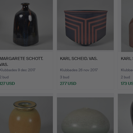
MARGARETE SCHOTT.
KARL SCHEID. VAS.
KARL 
VAS.
Klubbades 9 dec 2017
Klubbades 26 nov 2017
Klubba
2 bud
3 bud
2 bud
127 USD
277 USD
173 U