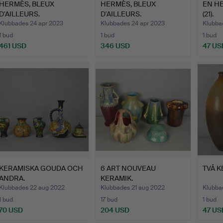
HERMÈS, BLEUX
HERMÈS, BLEUX
EN HE
D'AILLEURS.
D'AILLEURS.
(21).
Klubbades 24 apr 2023
Klubbades 24 apr 2023
Klubba
1 bud
1 bud
1 bud
461 USD
346 USD
47 US
KERAMISKA GOUDA OCH
6 ART NOUVEAU
TVÅ K
ANDRA.
KERAMIK.
Klubbades 22 aug 2022
Klubbades 21 aug 2022
Klubba
1 bud
17 bud
1 bud
70 USD
204 USD
47 US