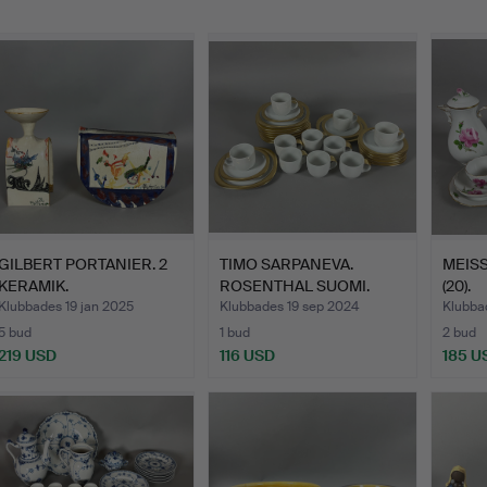
GILBERT PORTANIER. 2
TIMO SARPANEVA.
MEIS
KERAMIK.
ROSENTHAL SUOMI.
(20).
Klubbades 19 jan 2025
Klubbades 19 sep 2024
Klubba
5 bud
1 bud
2 bud
219 USD
116 USD
185 U