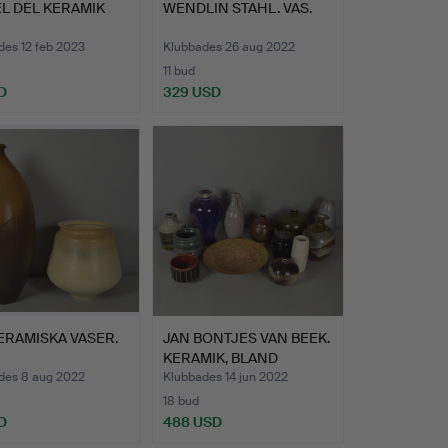
L DEL KERAMIK
WENDLIN STAHL. VAS.
des 12 feb 2023
Klubbades 26 aug 2022
11 bud
D
329 USD
ERAMISKA VASER.
JAN BONTJES VAN BEEK.
KERAMIK, BLAND
ANDRA…
des 8 aug 2022
Klubbades 14 jun 2022
18 bud
D
488 USD