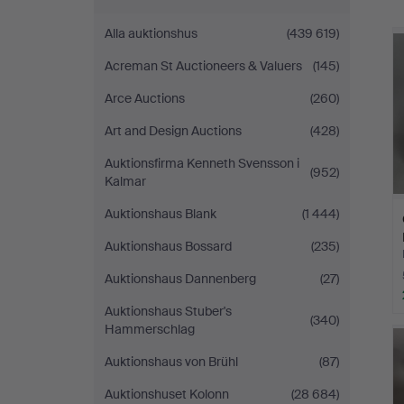
Alla auktionshus
(439 619)
Acreman St Auctioneers & Valuers
(145)
Arce Auctions
(260)
Art and Design Auctions
(428)
Auktionsfirma Kenneth Svensson i
(952)
Kalmar
Auktionshaus Blank
(1 444)
Auktionshaus Bossard
(235)
Auktionshaus Dannenberg
(27)
Auktionshaus Stuber's
(340)
Hammerschlag
Auktionshaus von Brühl
(87)
Auktionshuset Kolonn
(28 684)