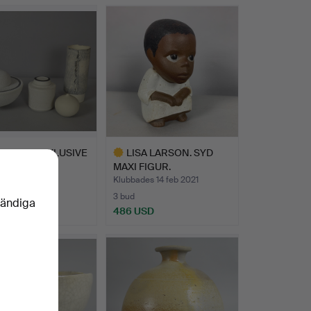
WHITE. INKLUSIVE
LISA LARSON. SYD
IK (4).
MAXI FIGUR.
des 13 jun 2022
Klubbades 14 feb 2021
3 bud
vändiga
SD
486 USD
Utvalt
föremål