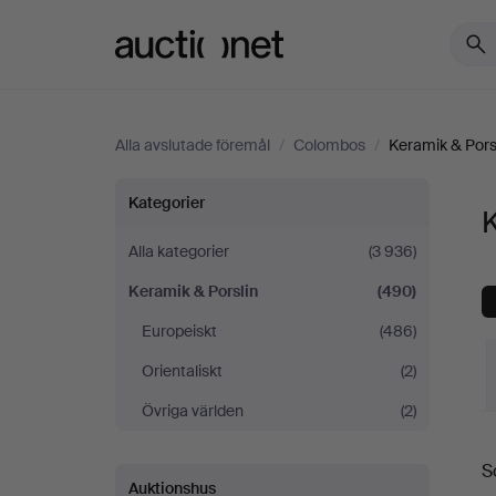
Auctionet.com
Alla avslutade föremål
/
Colombos
/
Keramik & Pors
Keramik
Kategorier
&
Alla kategorier
(3 936)
Keramik & Porslin
(490)
Porslin
Europeiskt
(486)
på
Orientaliskt
(2)
Colombos
Övriga världen
(2)
S
S
Auktionshus