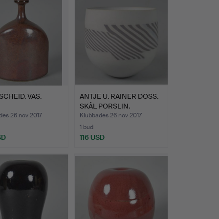
SCHEID. VAS.
ANTJE U. RAINER DOSS.
SKÅL PORSLIN.
des 26 nov 2017
Klubbades 26 nov 2017
1 bud
SD
116 USD