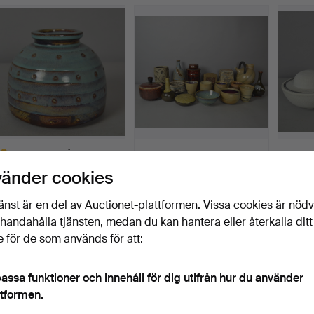
WILHELM KÅGE. VAS.
HORST KERSTAN.
MARY 
KERAMIK, BLAND ANDRA
KERAM
vänder cookies
(19).
Klubbades 13 jun 2022
Klubbades 13 jun 2022
Klubba
1 bud
4 bud
2 bud
änst är en del av Auctionet-plattformen. Vissa cookies är nöd
577 USD
140 USD
127 U
illhandahålla tjänsten, medan du kan hantera eller återkalla ditt
valt
 för de som används för att:
öremål
assa funktioner och innehåll för dig utifrån hur du använder
ttformen.