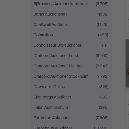
Björnssons Auktionskammare
(6 705)
Borås Auktionshall
(602)
Chalkwell Auctions
(1 026)
Colombos
(490)
Connoisseur Bokauktioner
(111)
Crafoord Auktioner Lund
(9 700)
Crafoord Auktioner Malmö
(2 942)
Crafoord Auktioner Stockholm
(7 792)
Dreweatts Online
(328)
Ekenbergs Auktioner
(339)
Falun Auktionsbyrå
(395)
Formstad Auktioner
(7 608)
Garpenhus Auktioner
(13 596)