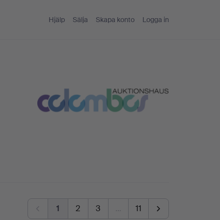
Hjälp
Sälja
Skapa konto
Logga in
1
2
3
…
11