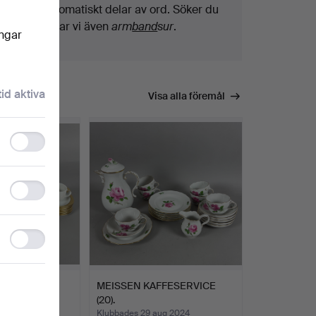
Vi söker automatiskt delar av ord. Söker du
på
band
hittar vi även
arm
band
sur
.
ingar
tid aktiva
Visa alla föremål
Functionality
storage
Statistics
storage
Ad
storage
EVA.
MEISSEN KAFFESERVICE
SUOMI.
(20).
p 2024
Klubbades 29 aug 2024