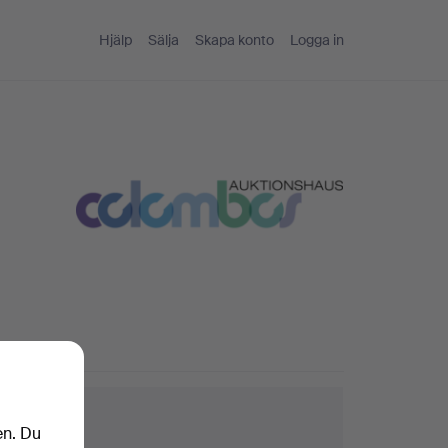
Hjälp
Sälja
Skapa konto
Logga in
ktips
en. Du