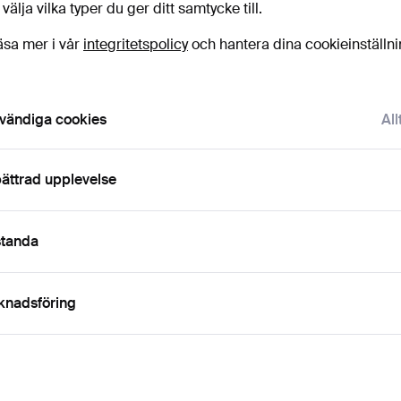
licka
“Bevaka sökning”
ovan så får du ett mail så
 välja vilka typer du ger ditt samtycke till.
ort det kommer in.
äsa mer i vår
integritetspolicy
och hantera dina cookieinställn
 som matchar din sökning
vändiga cookies
All
ättrad upplevelse
standa
knadsföring
AN BEEK.
GILBERT PORTANIER. 2
TIMO SARPAN
NIKAT.
KERAMIK.
ROSENTHAL 
2026
Klubbades 19 jan 2025
Klubbades 19 se