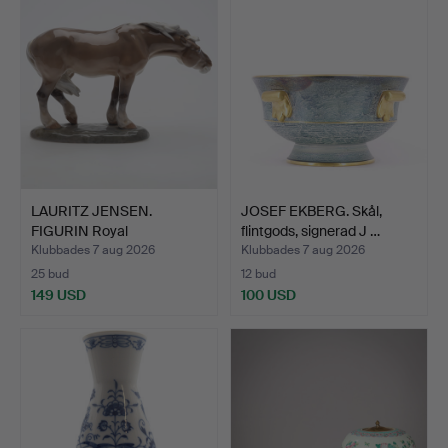
LAURITZ JENSEN.
JOSEF EKBERG. Skål,
FIGURIN Royal
flintgods, signerad J …
Copenhagen.
Klubbades 7 aug 2026
Klubbades 7 aug 2026
25 bud
12 bud
149 USD
100 USD