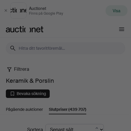
Auctionet
Visa
Stäng
Finns på Google Play
Auctionet.com
Filtrera
Keramik
Keramik & Porslin
&
Bevaka sökning
Porslin
Pågående auktioner
Slutpriser
(439 707)
Slutpriser
Sortera