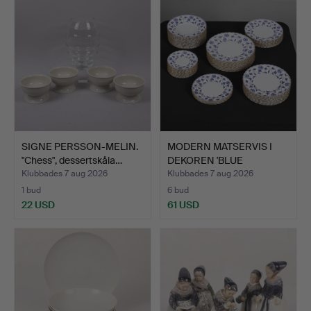
SIGNE PERSSON-MELIN.
MODERN MATSERVIS I
"Chess", dessertskåla…
DEKOREN 'BLUE
COLONIAL'…
Klubbades 7 aug 2026
Klubbades 7 aug 2026
1 bud
6 bud
22 USD
61 USD