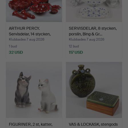
ARTHUR PERCY.
SERVISDELAR, 8 stycken,
Servisdelar, 14 stycken,
porslin, Bing & Gr…
por…
Klubbades 7 aug 2026
Klubbades 7 aug 2026
1 bud
12 bud
32 USD
117 USD
FIGURINER, 2 st, katter,
VAS & LOCKASK, stengods