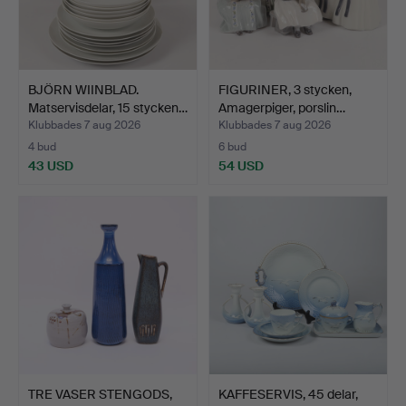
BJÖRN WIINBLAD.
FIGURINER, 3 stycken,
Matservisdelar, 15 stycken…
Amagerpiger, porslin…
Klubbades 7 aug 2026
Klubbades 7 aug 2026
4 bud
6 bud
43 USD
54 USD
TRE VASER STENGODS,
KAFFESERVIS, 45 delar,