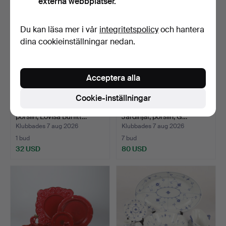
externa webbplatser.
Du kan läsa mer i vår
integritetspolicy
och hantera
dina cookieinställningar nedan.
Acceptera alla
Cookie-inställningar
MUGGAR, 3 stycken,
SIGNE PERSSON-MELIN.
porslin, Lovisa Burfitt…
Jardinjär, porslin, G…
Klubbades 7 aug 2026
Klubbades 7 aug 2026
1 bud
7 bud
32 USD
80 USD