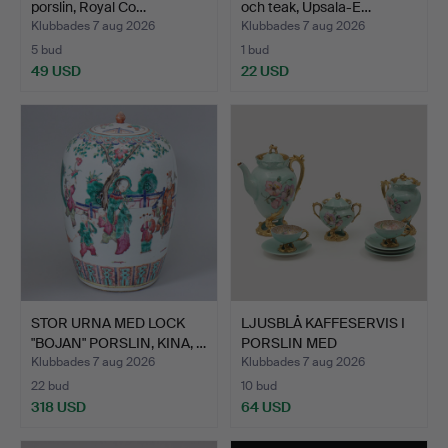
porslin, Royal Co…
och teak, Upsala-E…
Klubbades 7 aug 2026
Klubbades 7 aug 2026
5 bud
1 bud
49 USD
22 USD
STOR URNA MED LOCK
LJUSBLÅ KAFFESERVIS I
"BOJAN" PORSLIN, KINA, …
PORSLIN MED
BLOMSTER…
Klubbades 7 aug 2026
Klubbades 7 aug 2026
22 bud
10 bud
318 USD
64 USD