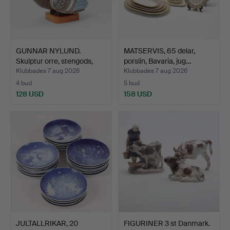
GUNNAR NYLUND.
MATSERVIS, 65 delar,
Skulptur orre, stengods,
porslin, Bavaria, jug…
Rö…
Klubbades 7 aug 2026
Klubbades 7 aug 2026
4 bud
5 bud
128 USD
158 USD
JULTALLRIKAR, 20
FIGURINER 3 st Danmark.