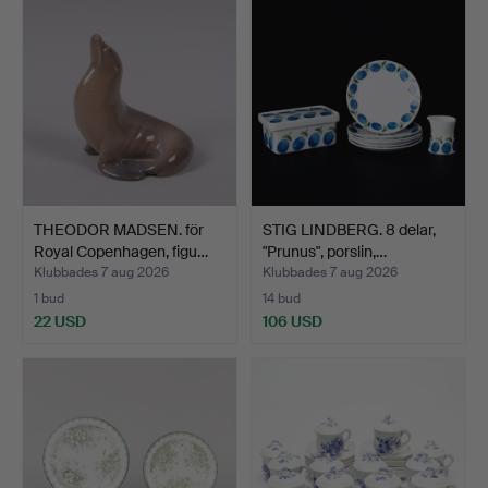
THEODOR MADSEN. för
STIG LINDBERG. 8 delar,
Royal Copenhagen, figu…
"Prunus", porslin,…
Klubbades 7 aug 2026
Klubbades 7 aug 2026
1 bud
14 bud
22 USD
106 USD