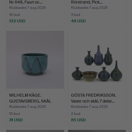
Nr 648, Faun oc…
Rörstrand, Pick…
Klubbades 7 aug 2026
Klubbades 7 aug 2026
18 bud
3 bud
133 USD
48 USD
WILHELM KÅGE.
GÖSTA FREDRIKSSON.
GUSTAVSBERG, SKÅL
Vaser och skål, 7 delar…
ARGENTA.
Klubbades 7 aug 2026
Klubbades 7 aug 2026
10 bud
2 bud
74 USD
85 USD