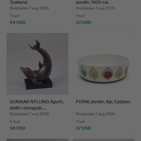
Tyskland.
porslin, 1900-tal.
Klubbades 7 aug 2026
Klubbades 7 aug 2026
7 bud
1 bud
54 USD
32 USD
GUNNAR NYLUND. figurin,
FORM, porslin, Alp, Calypso.
delfin i stengods …
Klubbades 7 aug 2026
Klubbades 7 aug 2026
8 bud
1 bud
58 USD
37 USD