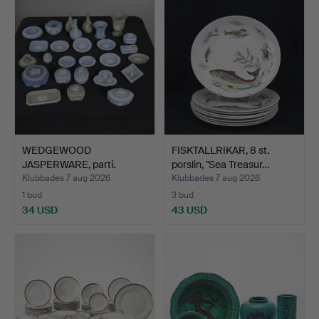
WEDGEWOOD
FISKTALLRIKAR, 8 st.
JASPERWARE, parti.
porslin, "Sea Treasur…
Klubbades 7 aug 2026
Klubbades 7 aug 2026
1 bud
3 bud
34 USD
43 USD