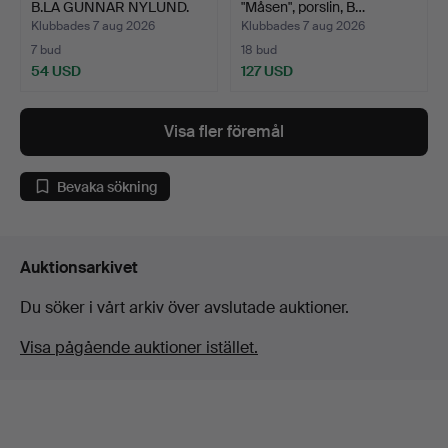
B.LA GUNNAR NYLUND.
"Måsen", porslin, B…
Klubbades 7 aug 2026
Klubbades 7 aug 2026
7 bud
18 bud
54 USD
127 USD
Visa fler föremål
Bevaka sökning
Auktionsarkivet
Du söker i vårt arkiv över avslutade auktioner.
Visa pågående auktioner istället.