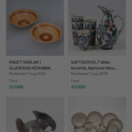
PARET SKÅLAR I
SAFTSERVIS, 7 delar,
GLASERAD KERAMIK,
keramik, Alphonse Mou…
MODELL 2 …
Klubbades 7 aug 2026
Klubbades 7 aug 2026
1 bud
1 bud
22 USD
32 USD