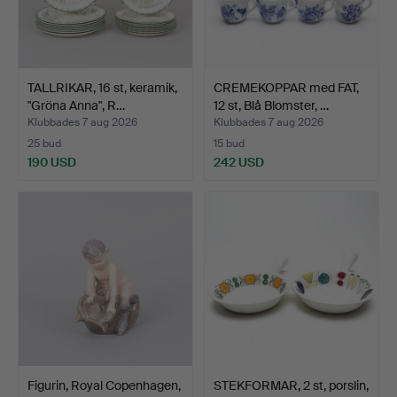
TALLRIKAR, 16 st, keramik,
CREMEKOPPAR med FAT,
"Gröna Anna", R…
12 st, Blå Blomster, …
Klubbades 7 aug 2026
Klubbades 7 aug 2026
25 bud
15 bud
190 USD
242 USD
Figurin, Royal Copenhagen,
STEKFORMAR, 2 st, porslin,