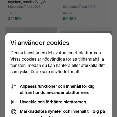
stycken, porslin, Bing & …
Klubbades 7 aug 2026
Klubbades 7 aug 2026
1 bud
14 bud
32 USD
90 USD
Vi använder cookies
Denna tjänst är en del av Auctionet-plattformen.
Vissa cookies är nödvändiga för att tillhandahålla
tjänsten, medan du kan hantera eller återkalla ditt
samtycke för de som används för att:
ULLA PROCOPÉ.
MATSERVIS, Eschenbach,
Anpassa funktioner och innehåll för dig
servisdelar, 35 delar,
Tyskland, 58 delar.
utifrån hur du använder plattformen.
"Rusk…
Klubbades 7 aug 2026
Klubbades 7 aug 2026
18 bud
13 bud
Utveckla och förbättra plattformen.
117 USD
85 USD
Marknadsföra nyheter och innehåll till dig på