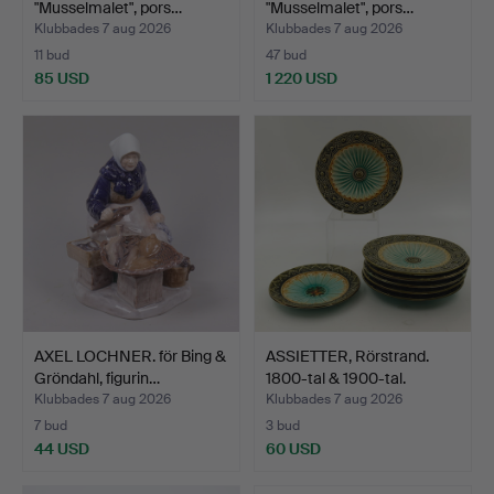
"Musselmalet", pors…
"Musselmalet", pors…
Klubbades 7 aug 2026
Klubbades 7 aug 2026
11 bud
47 bud
85 USD
1 220 USD
AXEL LOCHNER. för Bing &
ASSIETTER, Rörstrand.
Gröndahl, figurin…
1800-tal & 1900-tal.
Klubbades 7 aug 2026
Klubbades 7 aug 2026
7 bud
3 bud
44 USD
60 USD