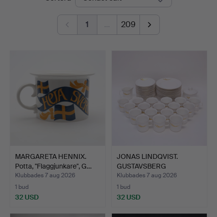
1
…
209
MARGARETA HENNIX.
JONAS LINDQVIST.
Potta, "Flaggjunkare", G…
GUSTAVSBERG
KAFFESERVIS "…
Klubbades 7 aug 2026
Klubbades 7 aug 2026
1 bud
1 bud
32 USD
32 USD