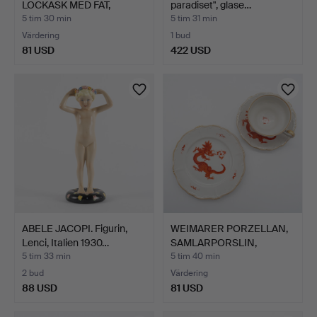
LOCKASK MED FAT,
paradiset", glase…
PORSLI…
5 tim 30 min
5 tim 31 min
Värdering
1 bud
81 USD
422 USD
ABELE JACOPI. Figurin,
WEIMARER PORZELLAN,
Lenci, Italien 1930…
SAMLARPORSLIN,
TALLRIK…
5 tim 33 min
5 tim 40 min
2 bud
Värdering
88 USD
81 USD