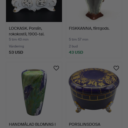
LOCKASK. Porslin,
FISKKANNA, flintgods.
rokokostil, 1900-tal.
5 tim 43 min
5 tim 57 min
Värdering
2 bud
53 USD
43 USD
HANDMÅLAD BLOMVAS I
PORSLINSDOSA