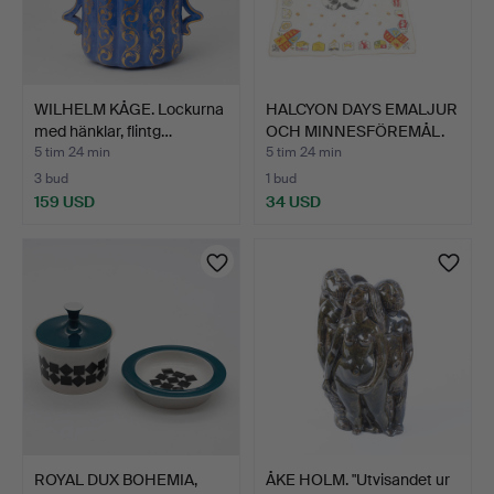
WILHELM KÅGE. Lockurna
HALCYON DAYS EMALJUR
med hänklar, flintg…
OCH MINNESFÖREMÅL.
5 tim 24 min
5 tim 24 min
3 bud
1 bud
159 USD
34 USD
ROYAL DUX BOHEMIA,
ÅKE HOLM. "Utvisandet ur