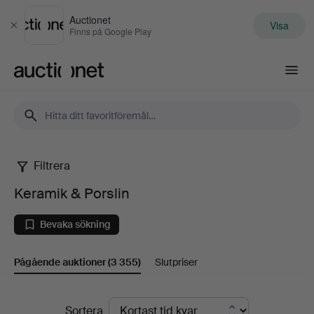
Auctionet
Visa
Stäng
Finns på Google Play
Auctionet.com
Filtrera
Keramik
Keramik & Porslin
&
Bevaka sökning
Porslin
Pågående auktioner
(3 355)
Slutpriser
Pågående
Sortera