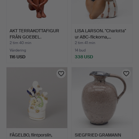
AKT TERRAKOTTAFIGUR
LISA LARSON. "Charlotta"
FRÅN GOEBEL.
ur ABC-flickorna,…
2 tim 40 min
2 tim 41 min
Värdering
14 bud
116 USD
338 USD
FÅGELBO, flintporslin,
SIEGFRIED GRAMANN