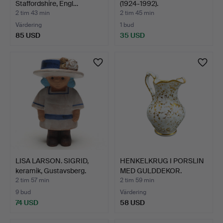
Staffordshire, Engl…
(1924-1992).
DESIGNKRUKA…
2 tim 43 min
2 tim 45 min
Värdering
1 bud
85 USD
35 USD
LISA LARSON. SIGRID,
HENKELKRUG I PORSLIN
keramik, Gustavsberg.
MED GULDDEKOR.
2 tim 57 min
2 tim 59 min
9 bud
Värdering
74 USD
58 USD