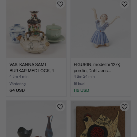
VAS, KANNA SAMT
FIGURIN, modellnr 1277,
BURKAR MED LOCK, 4
porslin, Dahl Jens…
delar, …
4 tim 4 min
4 tim 24 min
Värdering
16 bud
64 USD
119 USD