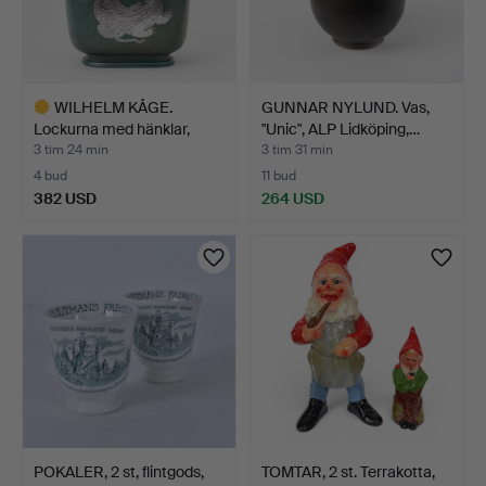
WILHELM KÅGE.
GUNNAR NYLUND. Vas,
Lockurna med hänklar,
"Unic", ALP Lidköping,…
stengo…
3 tim 24 min
3 tim 31 min
4 bud
11 bud
382 USD
264 USD
Utvalt
föremål
POKALER, 2 st, flintgods,
TOMTAR, 2 st. Terrakotta,