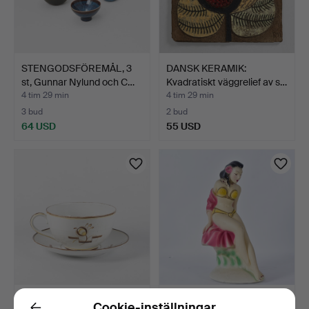
STENGODSFÖREMÅL, 3
DANSK KERAMIK:
st, Gunnar Nylund och C…
Kvadratiskt väggrelief av s…
4 tim 29 min
4 tim 29 min
3 bud
2 bud
64 USD
55 USD
LOUISE ADELBORG.
SKULPTUR, bemålat gips,
Cookie-inställningar