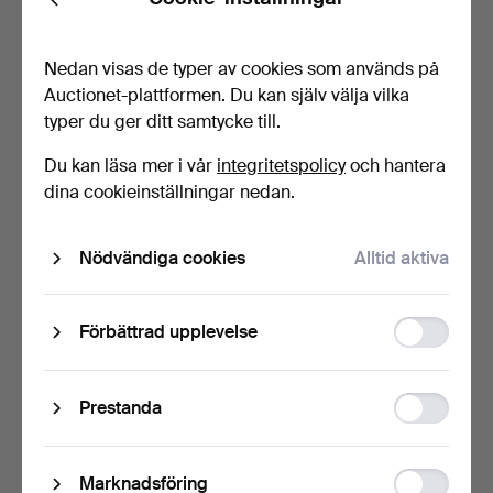
Back
PRAKTKOPP MED FAT,
"Asiatisk kvinna",…
Displa…
4 tim 31 min
4 tim 32 min
1 bud
1 bud
Nedan visas de typer av cookies som används på
32 USD
32 USD
Auctionet-plattformen. Du kan själv välja vilka
Utvalt
typer du ger ditt samtycke till.
föremål
Du kan läsa mer i vår
integritetspolicy
och hantera
dina cookieinställningar nedan.
Nödvändiga cookies
Alltid aktiva
Function
Förbättrad upplevelse
storage
KERAMIK, 10 delar,
ETTORE SOTTSASS.
Paradisverkstaden, Ölan…
Vas, "Vaso Rochetto", för…
4 tim 33 min
4 tim 35 min
Statistic
Prestanda
Värdering
6 bud
storage
127 USD
456 USD
Ad
Utvalt
Marknadsföring