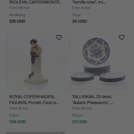
RIOLEVA, CAPODIMONTE,
"famille rose", mi…
…
4 tim 59 min
5 tim 4 min
Värdering
1 bud
128 USD
35 USD
ROYAL COPENHAGEN,
TALLRIKAR, 23 delar,
FIGURIN. Porslin. Faun p…
"Asiatic Pheasants", …
5 tim 9 min
5 tim 10 min
5 bud
13 bud
138 USD
211 USD