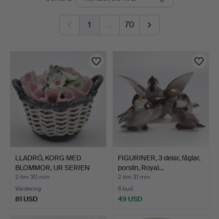
auktioner
1
…
70
LLADRÓ, KORG MED
FIGURINER, 3 delar, fåglar,
BLOMMOR, UR SERIEN
porslin, Royal…
"CAPRI…
2 tim 30 min
2 tim 31 min
Värdering
6 bud
81 USD
49 USD