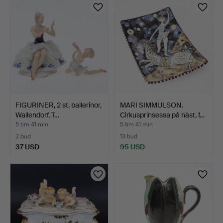
FIGURINER, 2 st, ballerinor,
MARI SIMMULSON.
Wallendorf, T…
Cirkusprinsessa på häst, f…
5 tim 41 min
5 tim 41 min
2 bud
13 bud
37 USD
95 USD