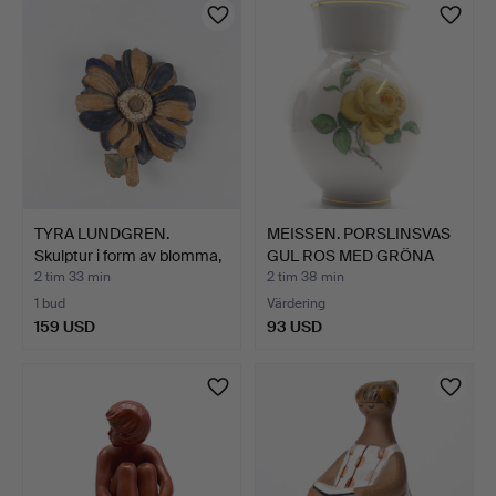
TYRA LUNDGREN.
MEISSEN. PORSLINSVAS
Skulptur i form av blomma,
GUL ROS MED GRÖNA
…
BLA…
2 tim 33 min
2 tim 38 min
1 bud
Värdering
159 USD
93 USD