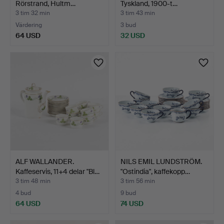
Rörstrand, Hultm…
Tyskland, 1900-t…
3 tim 32 min
3 tim 43 min
Värdering
3 bud
64 USD
32 USD
ALF WALLANDER.
NILS EMIL LUNDSTRÖM.
Kaffeservis, 11+4 delar "Bl…
"Ostindia", kaffekopp…
3 tim 48 min
3 tim 56 min
4 bud
9 bud
64 USD
74 USD