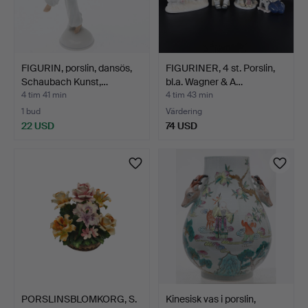
FIGURIN, porslin, dansös,
FIGURINER, 4 st. Porslin,
Schaubach Kunst,…
bl.a. Wagner & A…
4 tim 41 min
4 tim 43 min
1 bud
Värdering
22 USD
74 USD
PORSLINSBLOMKORG, S.
Kinesisk vas i porslin,