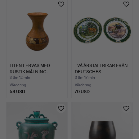
LITEN LERVAS MED
TVÅ ÅRSTALLRIKAR FRÅN
RUSTIK MÅLNING.
DEUTSCHES
JAGDMUSEUM…
3 tim 12 min
3 tim 17 min
Värdering
Värdering
58 USD
70 USD