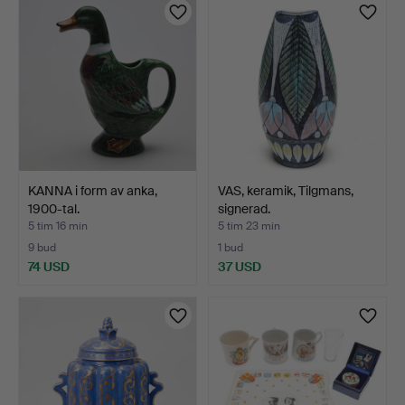
KANNA i form av anka,
VAS, keramik, Tilgmans,
1900-tal.
signerad.
5 tim 16 min
5 tim 23 min
9 bud
1 bud
74 USD
37 USD