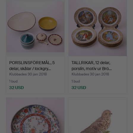
PORSLINSFÖREMÅL, 5
TALLRIKAR, 12 delar,
delar, skålar / lockgry…
porslin, motiv ur Brö…
Klubbades 30 jan 2018
Klubbades 30 jan 2018
1 bud
1 bud
32 USD
32 USD