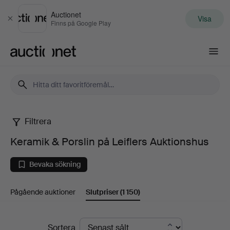
Auctionet
Visa
Stäng
Finns på Google Play
Auctionet.com
Filtrera
Keramik
Keramik & Porslin på Leiflers Auktionshus
&
Bevaka sökning
Porslin
Pågående auktioner
Slutpriser
(1 150)
på
Leiflers
Slutpriser
Sortera