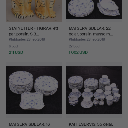
STATYETTER - TIGRAR, ett
MATSERVISDELAR, 22
par, porslin, S.B…
delar, porslin, musselm…
Klubbades 23 feb 2018
Klubbades 23 feb 2018
6 bud
27 bud
211 USD
1 002 USD
MATSERVISDELAR, 16
KAFFESERVIS, 55 delar,