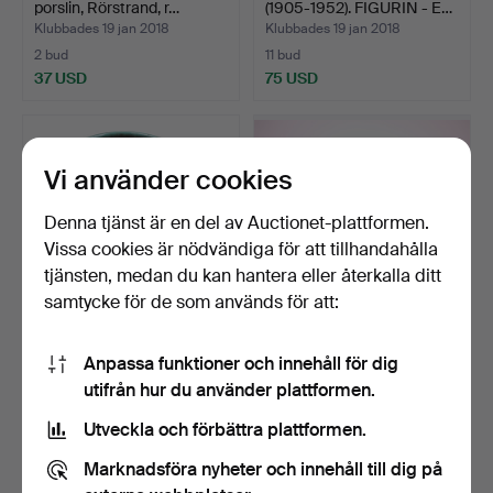
porslin, Rörstrand, r…
(1905-1952). FIGURIN - E…
Klubbades 19 jan 2018
Klubbades 19 jan 2018
2 bud
11 bud
37 USD
75 USD
Vi använder cookies
Denna tjänst är en del av Auctionet-plattformen.
Vissa cookies är nödvändiga för att tillhandahålla
tjänsten, medan du kan hantera eller återkalla ditt
samtycke för de som används för att:
VAS, keramik, grön, UE=
KAFFESERVIS, 38 delar,
Anpassa funktioner och innehåll för dig
Upsala Ekeby, reli…
porslin, Rosenthal …
utifrån hur du använder plattformen.
Klubbades 19 jan 2018
Klubbades 18 jan 2018
2 bud
2 bud
Utveckla och förbättra plattformen.
37 USD
37 USD
Marknadsföra nyheter och innehåll till dig på