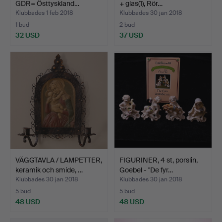
GDR= Östtyskland…
+ glas(1), Rör…
Klubbades 1 feb 2018
Klubbades 30 jan 2018
1 bud
2 bud
32 USD
37 USD
VÄGGTAVLA / LAMPETTER,
FIGURINER, 4 st, porslin,
keramik och smide, …
Goebel - "De fyr…
Klubbades 30 jan 2018
Klubbades 30 jan 2018
5 bud
5 bud
48 USD
48 USD