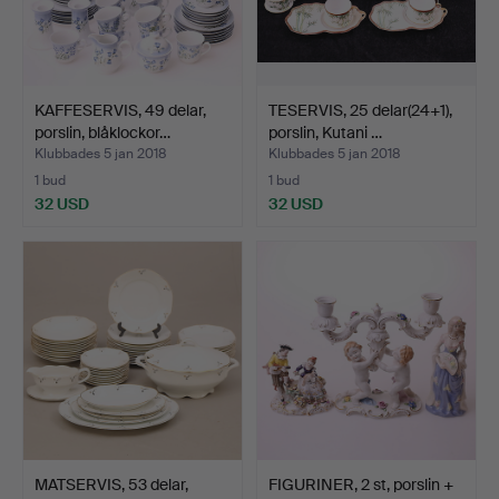
KAFFESERVIS, 49 delar,
TESERVIS, 25 delar(24+1),
porslin, blåklockor…
porslin, Kutani …
Klubbades 5 jan 2018
Klubbades 5 jan 2018
1 bud
1 bud
32 USD
32 USD
MATSERVIS, 53 delar,
FIGURINER, 2 st, porslin +