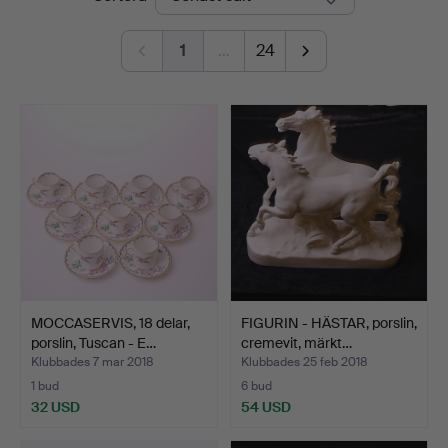
Auktionshus
1
…
24
MOCCASERVIS, 18 delar,
FIGURIN - HÄSTAR, porslin,
porslin, Tuscan - E…
cremevit, märkt…
Klubbades 7 mar 2018
Klubbades 25 feb 2018
1 bud
6 bud
32 USD
54 USD