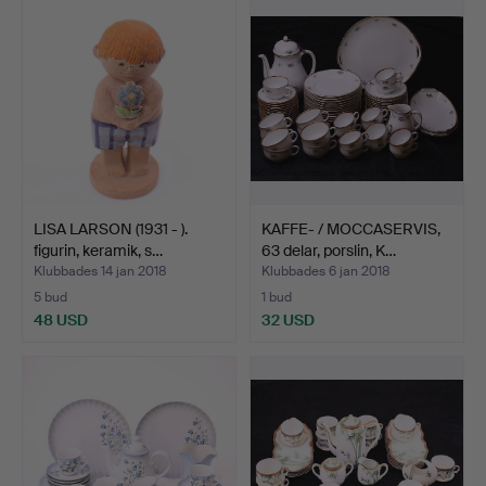
LISA LARSON (1931 - ).
KAFFE- / MOCCASERVIS,
figurin, keramik, s…
63 delar, porslin, K…
Klubbades 14 jan 2018
Klubbades 6 jan 2018
5 bud
1 bud
48 USD
32 USD