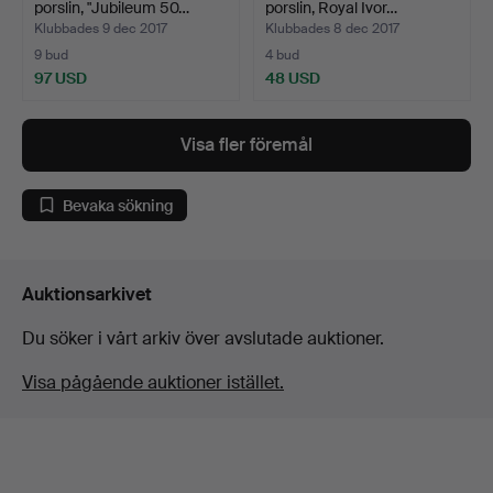
porslin, "Jubileum 50…
porslin, Royal Ivor…
Klubbades 9 dec 2017
Klubbades 8 dec 2017
9 bud
4 bud
97 USD
48 USD
Visa fler föremål
Bevaka sökning
Auktionsarkivet
Du söker i vårt arkiv över avslutade auktioner.
Visa pågående auktioner istället.