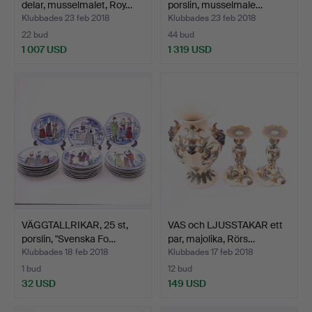
delar, musselmalet, Roy…
porslin, musselmale…
Klubbades 23 feb 2018
Klubbades 23 feb 2018
22 bud
44 bud
1 007 USD
1 319 USD
VÄGGTALLRIKAR, 25 st,
VAS och LJUSSTAKAR ett
porslin, "Svenska Fo…
par, majolika, Rörs…
Klubbades 18 feb 2018
Klubbades 17 feb 2018
1 bud
12 bud
32 USD
149 USD