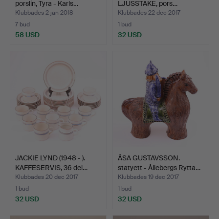
porslin, Tyra - Karls…
LJUSSTAKE, pors…
Klubbades 2 jan 2018
Klubbades 22 dec 2017
7 bud
1 bud
58 USD
32 USD
JACKIE LYND (1948 - ).
ÅSA GUSTAVSSON.
KAFFESERVIS, 36 del…
statyett - Ållebergs Rytta…
Klubbades 20 dec 2017
Klubbades 19 dec 2017
1 bud
1 bud
32 USD
32 USD