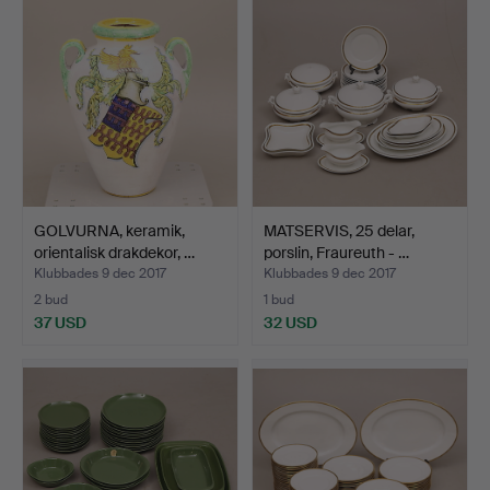
GOLVURNA, keramik,
MATSERVIS, 25 delar,
orientalisk drakdekor, …
porslin, Fraureuth - …
Klubbades 9 dec 2017
Klubbades 9 dec 2017
2 bud
1 bud
37 USD
32 USD