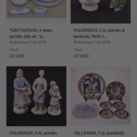
TVÄTTSERVIS, 4 delar,
FIGURINER, 2 st, porslin &
porslin, blå-vit, "S…
keramik, 1900-t…
Klubbades 3 feb 2018
Klubbades 2 feb 2018
1 bud
1 bud
32 USD
32 USD
FIGURINER, 3 st, porslin,
TALLRIKAR, 7 st, porslin(6)