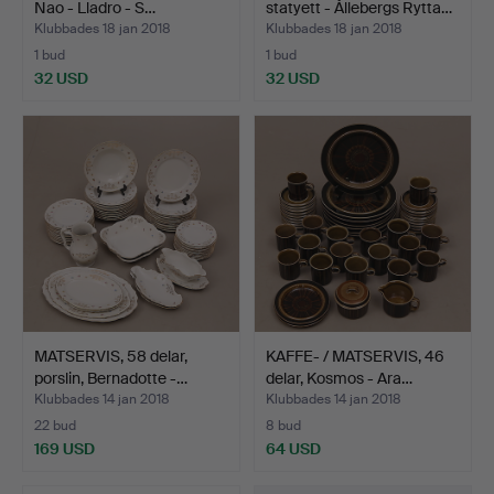
Nao - Lladro - S…
statyett - Ållebergs Rytta…
Klubbades 18 jan 2018
Klubbades 18 jan 2018
1 bud
1 bud
32 USD
32 USD
MATSERVIS, 58 delar,
KAFFE- / MATSERVIS, 46
porslin, Bernadotte -…
delar, Kosmos - Ara…
Klubbades 14 jan 2018
Klubbades 14 jan 2018
22 bud
8 bud
169 USD
64 USD