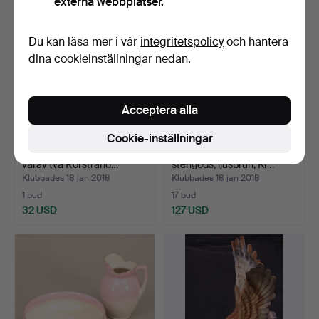
externa webbplatser.
Du kan läsa mer i vår
integritetspolicy
och hantera
dina cookieinställningar nedan.
Acceptera alla
Cookie-inställningar
PORSLINSFÖREMÅL, 3 st,
TÉSERVIS, 22 delar,
varav två Rörstrand…
stengods, ljusbrun, Kr…
Klubbades 18 jan 2018
Klubbades 18 jan 2018
1 bud
17 bud
32 USD
127 USD