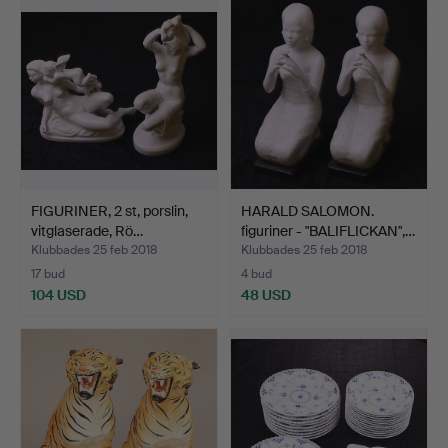
FIGURINER, 2 st, porslin,
HARALD SALOMON.
vitglaserade, Rö…
figuriner - "BALIFLICKAN",…
Klubbades 25 feb 2018
Klubbades 25 feb 2018
17 bud
4 bud
104 USD
48 USD