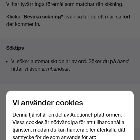
Pågående
Vi har tyvärr inga föremål som matchar din sökning.
Auktionsverk
auktioner
Klicka
“Bevaka sökning”
ovan så får du ett mail så fort
det kommer in.
Helsingborg
Söktips
Vi söker automatiskt delar av ord. Söker du på
band
hittar vi även
arm
band
sur
.
Här är föremål från vårt arkiv som
Vi använder cookies
matchar din sökning
Denna tjänst är en del av Auctionet-plattformen.
Visa alla föremål
Vissa cookies är nödvändiga för att tillhandahålla
tjänsten, medan du kan hantera eller återkalla ditt
samtycke för de som används för att: