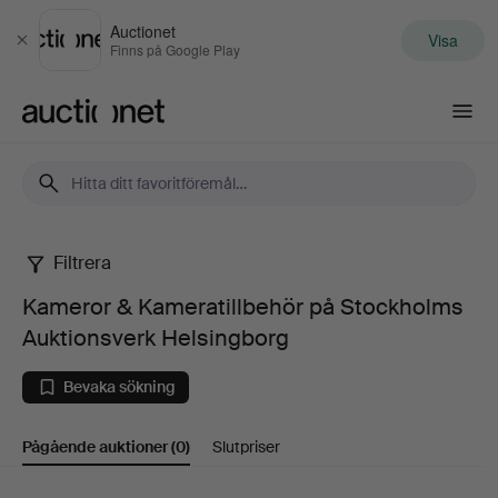
Auctionet
Visa
Stäng
Finns på Google Play
Auctionet.com
Filtrera
Kameror
Kameror & Kameratillbehör på Stockholms
&
Auktionsverk Helsingborg
Kameratillbehör
Bevaka sökning
på
Pågående auktioner
(0)
Slutpriser
Stockholms