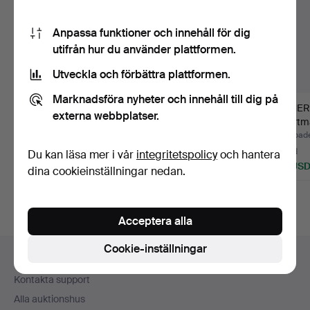
Anpassa funktioner och innehåll för dig
utifrån hur du använder plattformen.
Utveckla och förbättra plattformen.
Marknadsföra nyheter och innehåll till dig på
NIKON, kamera med 3
KAMERA, Zeiss "Ikon
KAMERA
externa webbplatser.
objektiv samt original…
Contina",
Sportma
modellnummer…
Klubbades 23 jun 2026
Klubbades 20 maj 2026
Klubbad
9 bud
1 bud
4 bud
Du kan läsa mer i vår
integritetspolicy
och hantera
317 USD
32 USD
64 US
dina cookieinställningar nedan.
Acceptera alla
Sidfotsnavigation
Cookie-inställningar
Hjälp och kontakt
Kontakta support
Alla auktionshus