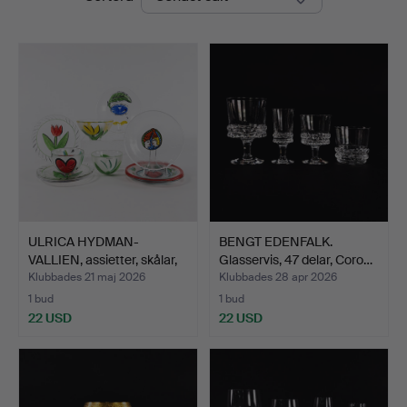
ULRICA HYDMAN-
BENGT EDENFALK.
VALLIEN, assietter, skålar,
Glasservis, 47 delar, Coro…
…
Klubbades 21 maj 2026
Klubbades 28 apr 2026
1 bud
1 bud
22 USD
22 USD