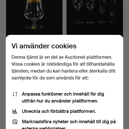
Vi använder cookies
COGNACSKUPOR, 8 st,
NILS LANDBERG, vinglas,
Theresienthal, Tysklan…
12 st, Illusion, O…
Klubbades 24 apr 2026
Klubbades 16 apr 2026
Denna tjänst är en del av Auctionet-plattformen.
1 bud
24 bud
Vissa cookies är nödvändiga för att tillhandahålla
22 USD
169 USD
tjänsten, medan du kan hantera eller återkalla ditt
samtycke för de som används för att:
Anpassa funktioner och innehåll för dig
utifrån hur du använder plattformen.
Utveckla och förbättra plattformen.
Marknadsföra nyheter och innehåll till dig på
externa webbplatser.