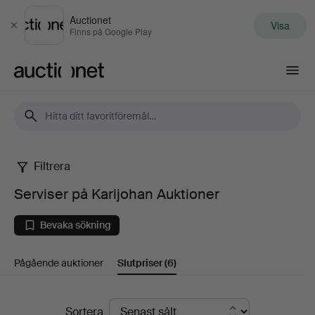
Auctionet
Visa
Stäng
Finns på Google Play
Auctionet.com
Filtrera
Serviser
Serviser på Karljohan Auktioner
på
Bevaka sökning
Karljohan
Pågående auktioner
Slutpriser
(6)
Auktioner
Slutpriser
Sortera