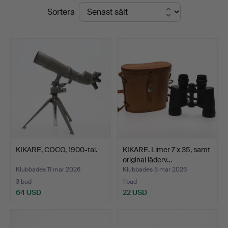
Slutpriser
Sortera
Stadsauktioner
KIKARE, COCO, 1900-tal.
KIKARE. Limer 7 x 35, samt
original läderv…
Klubbades 11 mar 2026
Klubbades 5 mar 2026
3 bud
1 bud
64 USD
22 USD