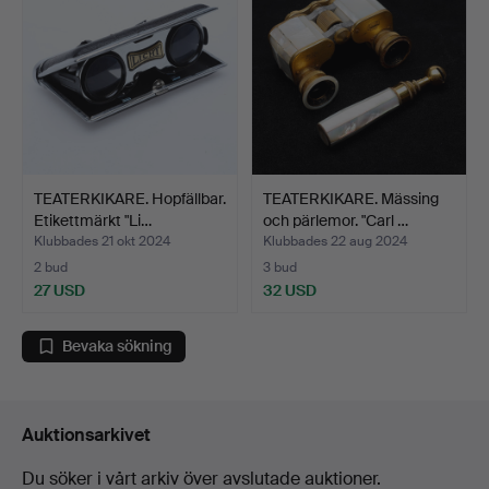
TEATERKIKARE. Hopfällbar.
TEATERKIKARE. Mässing
Etikettmärkt "Li…
och pärlemor. "Carl …
Klubbades 21 okt 2024
Klubbades 22 aug 2024
2 bud
3 bud
27 USD
32 USD
Bevaka sökning
Auktionsarkivet
Du söker i vårt arkiv över avslutade auktioner.