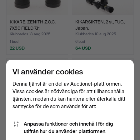
KIKARE, ZENITH Z.O.C.
KIKARSIKTEN, 2 st, TUG,
7X50 FIELD 7.1*.
Japan.
Klubbades 18 aug 2025
Klubbades 10 aug 2025
1 bud
6 bud
22 USD
64 USD
Vi använder cookies
Denna tjänst är en del av Auctionet-plattformen.
Vissa cookies är nödvändiga för att tillhandahålla
tjänsten, medan du kan hantera eller återkalla ditt
samtycke för de som används för att:
Anpassa funktioner och innehåll för dig
TEATERKIKARE,
KIKARE, Nikon Action
utifrån hur du använder plattformen.
mässing/pärlemor med
10X50 6.5.
tillhör…
Klubbades 29 apr 2025
Klubbades 5 apr 2025