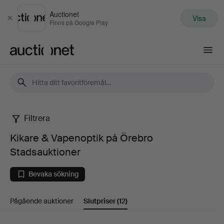
Auctionet
Visa
Stäng
Finns på Google Play
Auctionet.com
Filtrera
Kikare
Kikare & Vapenoptik på Örebro
&
Stadsauktioner
Vapenoptik
Bevaka sökning
på
Pågående auktioner
Slutpriser
(12)
Örebro