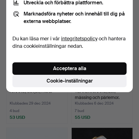
Utveckla och förbättra plattformen.
5 bud
14 bud
43 USD
106 USD
Marknadsföra nyheter och innehåll till dig på
externa webbplatser.
Du kan läsa mer i vår
integritetspolicy
och hantera
dina cookieinställningar nedan.
Acceptera alla
Cookie-inställningar
KIKARE, Sovjet, 7x50.
TEATERKIKARE, 2st,
mässing och pärlemor.
Klubbades 29 dec 2024
Klubbades 6 dec 2024
4 bud
7 bud
53 USD
55 USD