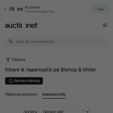
Auctionet
Visa
Stäng
Finns på Google Play
Auctionet.com
Filtrera
Kikare
Kikare & Vapenoptik på Bishop & Miller
&
Bevaka sökning
Vapenoptik
Pågående auktioner
Slutpriser
(28)
på
Bishop
Slutpriser
Sortera