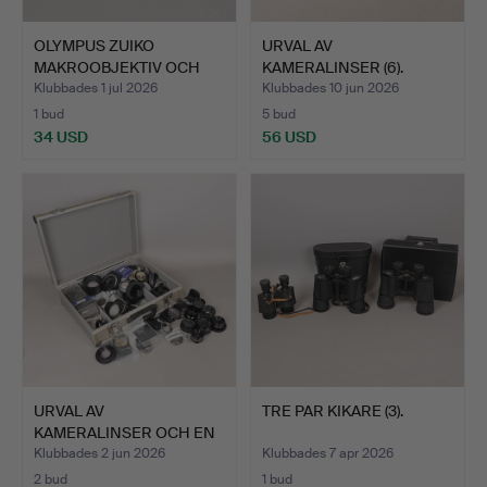
OLYMPUS ZUIKO
URVAL AV
MAKROOBJEKTIV OCH
KAMERALINSER (6).
TILLBEHÖR,…
Klubbades 1 jul 2026
Klubbades 10 jun 2026
1 bud
5 bud
34 USD
56 USD
URVAL AV
TRE PAR KIKARE (3).
KAMERALINSER OCH EN
VÄSKA MED FIL…
Klubbades 2 jun 2026
Klubbades 7 apr 2026
2 bud
1 bud