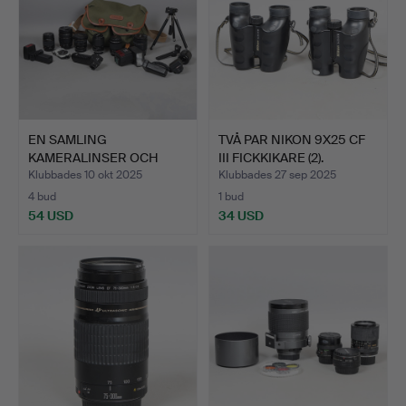
EN SAMLING
TVÅ PAR NIKON 9X25 CF
KAMERALINSER OCH
III FICKKIKARE (2).
TILLBEHÖR (ANT…
Klubbades 10 okt 2025
Klubbades 27 sep 2025
4 bud
1 bud
54 USD
34 USD