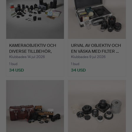
KAMERAOBJEKTIV OCH
URVAL AV OBJEKTIV OCH
DIVERSE TILLBEHÖR,
EN VÄSKA MED FILTER …
PART…
Klubbades 14 jul 2026
Klubbades 9 jul 2026
1 bud
1 bud
34 USD
34 USD