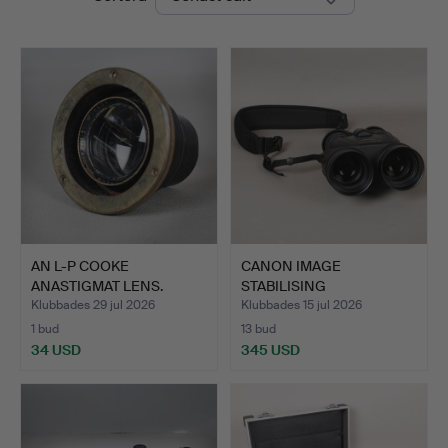
&
Miller
AN L-P COOKE
CANON IMAGE
ANASTIGMAT LENS.
STABILISING
BINOCULARS 10X42 L…
Klubbades 29 jul 2026
Klubbades 15 jul 2026
1 bud
13 bud
34 USD
345 USD