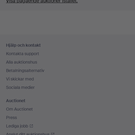
Visa pågående auktioner istället.
Sidfotsnavigation
Hjälp och kontakt
Kontakta support
Alla auktionshus
Betalningsalternativ
Vi skickar med
Sociala medier
Auctionet
Om Auctionet
Press
Lediga jobb
Anslut ditt auktionshus