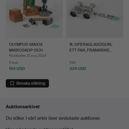
OLYMPUS VANOX
11
.
OPERAGLASÖGON,
MIKROSKOP OCH
ETT PAR, FRANKRIKE,
TILLBEHÖR (ANT…
1800-TA…
Klubbades 31 aug 2024
5 bud
Sålt
164 USD
324 USD
Bevaka sökning
Auktionsarkivet
Du söker i vårt arkiv över avslutade auktioner.