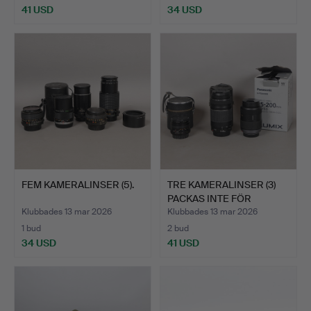
41 USD
34 USD
FEM KAMERALINSER (5).
TRE KAMERALINSER (3)
PACKAS INTE FÖR
TRANS…
Klubbades 13 mar 2026
Klubbades 13 mar 2026
1 bud
2 bud
34 USD
41 USD