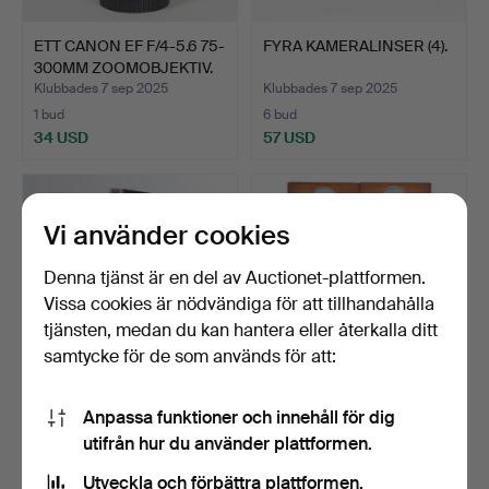
ETT CANON EF F/4-5.6 75-
FYRA KAMERALINSER (4).
300MM ZOOMOBJEKTIV.
Klubbades 7 sep 2025
Klubbades 7 sep 2025
1 bud
6 bud
34 USD
57 USD
Vi använder cookies
Denna tjänst är en del av Auctionet-plattformen.
Vissa cookies är nödvändiga för att tillhandahålla
tjänsten, medan du kan hantera eller återkalla ditt
samtycke för de som används för att:
EN KODAKFOKUSERANDE
LYKTSKIVOR, NIO
Anpassa funktioner och innehåll för dig
STRÅLKASTARE.
STYCKEN, HANDMÅLADE
utifrån hur du använder plattformen.
EFTER …
Klubbades 8 maj 2025
Klubbades 19 apr 2025
Utveckla och förbättra plattformen.
9 bud
8 bud