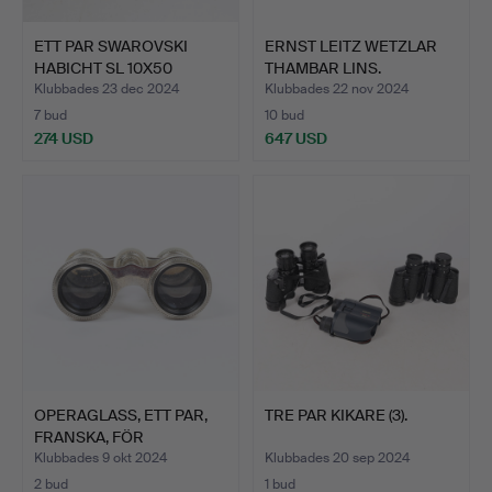
ETT PAR SWAROVSKI
ERNST LEITZ WETZLAR
HABICHT SL 10X50
THAMBAR LINS.
KIKARE.
Klubbades 23 dec 2024
Klubbades 22 nov 2024
7 bud
10 bud
274 USD
647 USD
OPERAGLASS, ETT PAR,
TRE PAR KIKARE (3).
FRANSKA, FÖR
DEBENHAM…
Klubbades 9 okt 2024
Klubbades 20 sep 2024
2 bud
1 bud