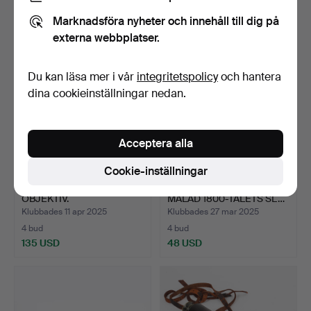
88 USD
243 USD
Marknadsföra nyheter och innehåll till dig på
Utvalt
externa webbplatser.
föremål
Du kan läsa mer i vår
integritetspolicy
och hantera
dina cookieinställningar nedan.
Acceptera alla
Cookie-inställningar
CANON FD 20MM F/2.8-
TELESKOP, MÄSSING OCH
OBJEKTIV.
MÅLAD 1800-TALETS SL…
Klubbades 11 apr 2025
Klubbades 27 mar 2025
4 bud
4 bud
135 USD
48 USD