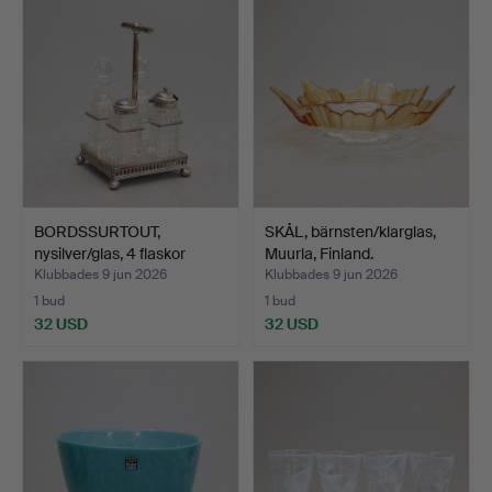
BORDSSURTOUT,
SKÅL, bärnsten/klarglas,
nysilver/glas, 4 flaskor
Muurla, Finland.
med…
Klubbades 9 jun 2026
Klubbades 9 jun 2026
1 bud
1 bud
32 USD
32 USD