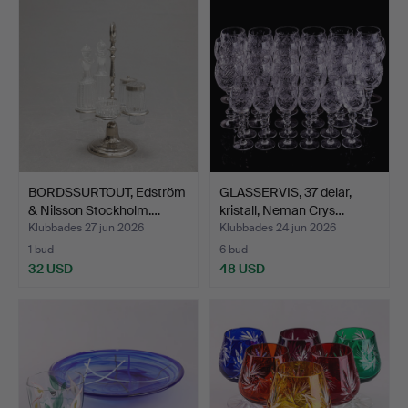
BORDSSURTOUT, Edström
GLASSERVIS, 37 delar,
& Nilsson Stockholm.…
kristall, Neman Crys…
Klubbades 27 jun 2026
Klubbades 24 jun 2026
1 bud
6 bud
32 USD
48 USD