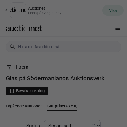
Auctionet
Visa
Stäng
Finns på Google Play
Auctionet.com
Filtrera
Glas
Glas på Södermanlands Auktionsverk
på
Bevaka sökning
Södermanlands
Pågående auktioner
Slutpriser
(3 511)
Auktionsverk
Slutpriser
Sortera