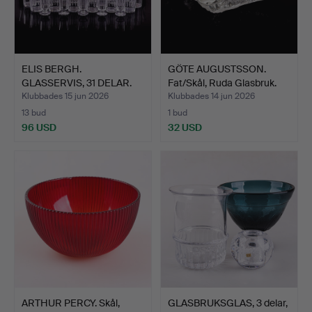
ELIS BERGH.
GÖTE AUGUSTSSON.
GLASSERVIS, 31 DELAR.
Fat/Skål, Ruda Glasbruk.
"Karlber…
Klubbades 15 jun 2026
Klubbades 14 jun 2026
13 bud
1 bud
96 USD
32 USD
ARTHUR PERCY. Skål,
GLASBRUKSGLAS, 3 delar,