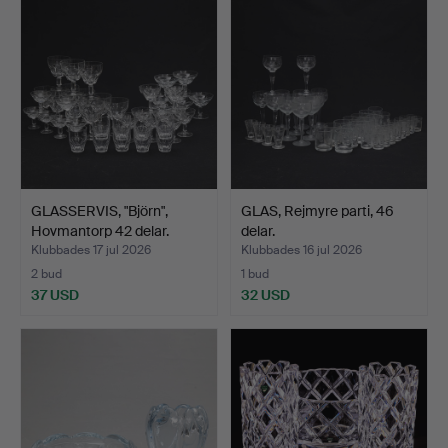
GLASSERVIS, "Björn",
GLAS, Rejmyre parti, 46
Hovmantorp 42 delar.
delar.
Klubbades 17 jul 2026
Klubbades 16 jul 2026
2 bud
1 bud
37 USD
32 USD