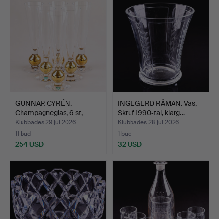
GUNNAR CYRÉN.
INGEGERD RÅMAN. Vas,
Champagneglas, 6 st,
Skruf 1990-tal, klarg…
"Nobel"…
Klubbades 29 jul 2026
Klubbades 28 jul 2026
11 bud
1 bud
254 USD
32 USD