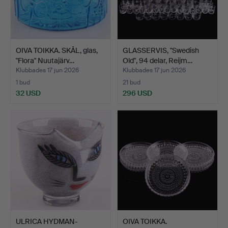
OIVA TOIKKA. SKÅL, glas,
GLASSERVIS, "Swedish
"Flora" Nuutajärv…
Old", 94 delar, Reijm…
Klubbades 17 jun 2026
Klubbades 17 jun 2026
1 bud
21 bud
32 USD
296 USD
ULRICA HYDMAN-
OIVA TOIKKA.