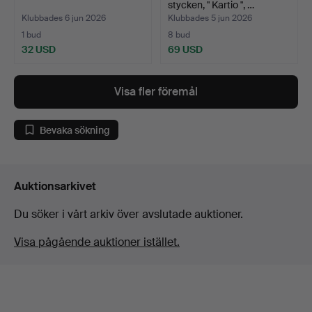
stycken, " Kartio ", …
Klubbades 6 jun 2026
Klubbades 5 jun 2026
1 bud
8 bud
32 USD
69 USD
Visa fler föremål
Bevaka sökning
Auktionsarkivet
Du söker i vårt arkiv över avslutade auktioner.
Visa pågående auktioner istället.