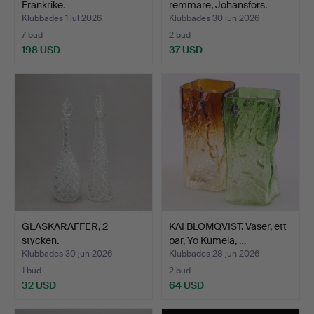
Frankrike.
remmare, Johansfors.
Klubbades 1 jul 2026
Klubbades 30 jun 2026
7 bud
2 bud
198 USD
37 USD
GLASKARAFFER, 2
KAI BLOMQVIST. Vaser, ett
stycken.
par, Yo Kumela, …
Klubbades 30 jun 2026
Klubbades 28 jun 2026
1 bud
2 bud
32 USD
64 USD