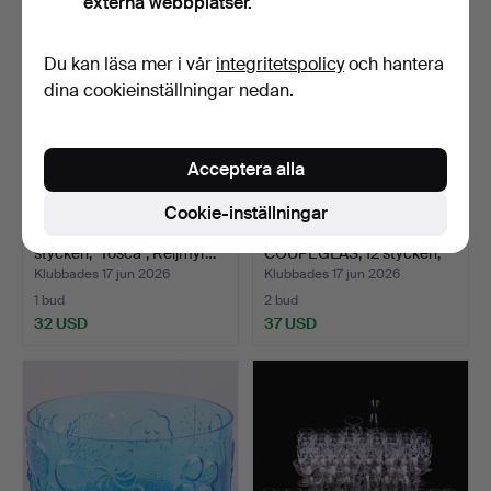
externa webbplatser.
föremål
Du kan läsa mer i vår
integritetspolicy
och hantera
dina cookieinställningar nedan.
Acceptera alla
Cookie-inställningar
CHAMPAGNEGLAS, 6
DESSERTSKÅLAR /
stycken, "Tosca", Reijmyr…
COUPÉGLAS, 12 stycken,
Åfo…
Klubbades 17 jun 2026
Klubbades 17 jun 2026
1 bud
2 bud
32 USD
37 USD