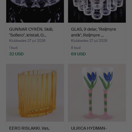
GUNNAR CYRÉN. Skål,
GLAS, 9 delar, "Reijmyre
"Sofiero", kristall, O…
antik", Reijmyre …
Klubbades 27 jul 2026
Klubbades 27 jul 2026
1 bud
8 bud
32 USD
69 USD
EERO RISLAKKI. Vas,
ULRICA HYDMAN-