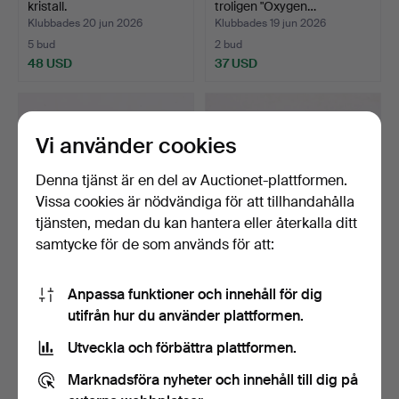
kristall.
troligen "Oxygen…
Klubbades 20 jun 2026
Klubbades 19 jun 2026
5 bud
2 bud
48 USD
37 USD
Vi använder cookies
Denna tjänst är en del av Auctionet-plattformen.
Vissa cookies är nödvändiga för att tillhandahålla
tjänsten, medan du kan hantera eller återkalla ditt
samtycke för de som används för att:
BERTIL VALLIEN.
TURE BERGLUND. VASER,
Anpassa funktioner och innehåll för dig
Glasskulptur, på sockel, s…
3 st, Stockholms gla…
utifrån hur du använder plattformen.
Klubbades 19 jun 2026
Klubbades 19 jun 2026
6 bud
1 bud
Utveckla och förbättra plattformen.
1 329 USD
32 USD
Marknadsföra nyheter och innehåll till dig på
Utvalt