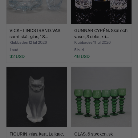
VICKE LINDSTRAND. VAS
GUNNAR CYRÉN. Skål och
samt skål, glas, " S…
vaser, 3 delar, kri…
Klubbades 12 jul 2026
Klubbades 11 jul 2026
1 bud
5 bud
32 USD
48 USD
FIGURIN, glas, katt, Lalique,
GLAS, 6 stycken, sk