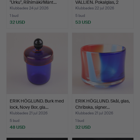
"Urku", Riihimäki/Mänt…
VALLIEN. Pokalglas, 2
stycke…
Klubbades 24 jul 2026
Klubbades 22 jul 2026
1 bud
5 bud
32 USD
53 USD
ERIK HÖGLUND. Burk med
ERIK HÖGLUND. Skål, glas,
lock, Novy Bor, gla…
Chribska, signer…
Klubbades 21 jul 2026
Klubbades 21 jul 2026
5 bud
1 bud
48 USD
32 USD