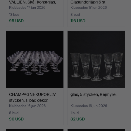
VALLIEN. Skål, konstglas,
Glasunderlägg 6 st
"O…
Kastehelmi…
Klubbades 17 jun 2026
Klubbades 17 jun 2026
13 bud
8 bud
95 USD
116 USD
CHAMPAGNEKUPOR, 27
glas, 5 stycken, Rejmyre.
stycken, slipad dekor.
Klubbades 16 jun 2026
Klubbades 16 jun 2026
8 bud
1 bud
90 USD
32 USD