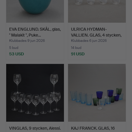
EVA ENGLUND. SKÅL, glas,
ULRICA HYDMAN-
" Malakit ", Puke…
VALLIEN. GLAS, 4 stycken,
" …
Klubbades 9 jun 2026
Klubbades 6 jun 2026
5 bud
14 bud
53 USD
91 USD
VINGLAS, 9 stycken, Alessi.
KAJ FRANCK. GLAS, 16