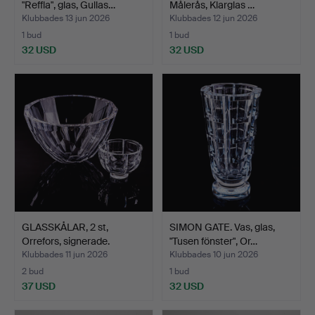
"Reffla", glas, Gullas…
Målerås, Klarglas …
Klubbades 13 jun 2026
Klubbades 12 jun 2026
1 bud
1 bud
32 USD
32 USD
GLASSKÅLAR, 2 st,
SIMON GATE. Vas, glas,
Orrefors, signerade.
"Tusen fönster", Or…
Klubbades 11 jun 2026
Klubbades 10 jun 2026
2 bud
1 bud
37 USD
32 USD