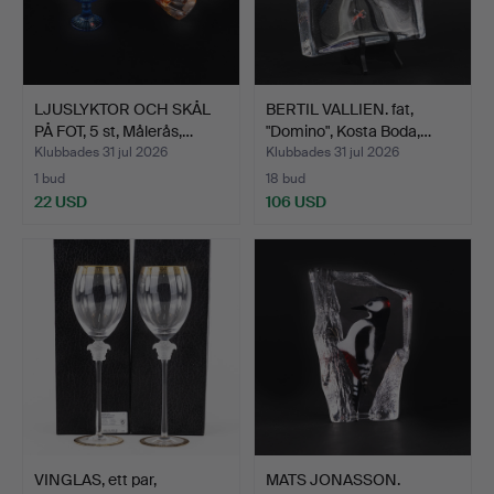
LJUSLYKTOR OCH SKÅL
BERTIL VALLIEN. fat,
PÅ FOT, 5 st, Målerås,…
"Domino", Kosta Boda,…
Klubbades 31 jul 2026
Klubbades 31 jul 2026
1 bud
18 bud
22 USD
106 USD
VINGLAS, ett par,
MATS JONASSON.