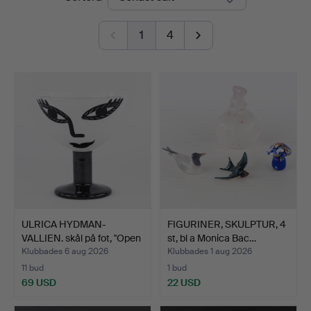
1
4
ULRICA HYDMAN-
FIGURINER, SKULPTUR, 4
VALLIEN. skål på fot, "Open
st, bl a Monica Bac…
…
Klubbades 6 aug 2026
Klubbades 1 aug 2026
11 bud
1 bud
69 USD
22 USD