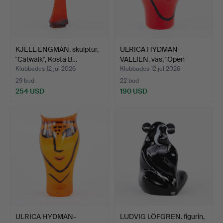
KJELL ENGMAN. skulptur,
ULRICA HYDMAN-
"Catwalk", Kosta B…
VALLIEN. vas, "Open
Minds", …
Klubbades 12 jul 2026
Klubbades 12 jul 2026
29 bud
22 bud
254 USD
190 USD
ULRICA HYDMAN-
LUDVIG LÖFGREN. figurin,