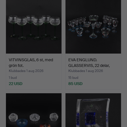
VITVINSGLAS, 6 st, med
EVA ENGLUND.
grön fot.
GLASSERVIS, 22 delar,
"Maja",…
Klubbades 1 aug 2026
Klubbades 1 aug 2026
1 bud
15 bud
22 USD
85 USD