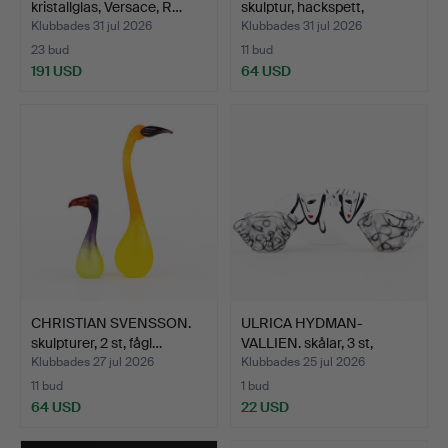
kristallglas, Versace, R…
skulptur, hackspett,
Målerå…
Klubbades 31 jul 2026
Klubbades 31 jul 2026
23 bud
11 bud
191 USD
64 USD
CHRISTIAN SVENSSON.
ULRICA HYDMAN-
skulpturer, 2 st, fågl…
VALLIEN. skålar, 3 st,
Kosta…
Klubbades 27 jul 2026
Klubbades 25 jul 2026
11 bud
1 bud
64 USD
22 USD