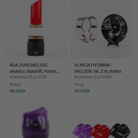
ÅSA JUNGNELIUS.
ULRICA HYDMAN-
skulptur, läppstift, Kosta…
VALLIEN. fat, 2 st, Kosta
Bo…
Klubbades 12 jul 2026
Klubbades 12 jul 2026
14 bud
3 bud
90 USD
32 USD