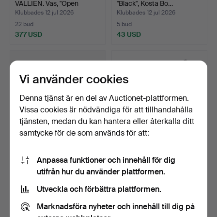
VALLIEN. Vas, "Open
"Black", Kosta Bo…
Minds", …
Klubbades 12 jul 2026
Klubbades 12 jul 2026
22 bud
5 bud
377 USD
43 USD
Vi använder cookies
Denna tjänst är en del av Auctionet-plattformen.
Vissa cookies är nödvändiga för att tillhandahålla
tjänsten, medan du kan hantera eller återkalla ditt
samtycke för de som används för att:
ÅSA JUNGNELIUS.
ULRICA HYDMAN-
Anpassa funktioner och innehåll för dig
skulptur, nagellack, Kosta…
VALLIEN. vas, "Open
utifrån hur du använder plattformen.
Minds", …
Klubbades 12 jul 2026
Klubbades 12 jul 2026
14 bud
21 bud
Utveckla och förbättra plattformen.
85 USD
129 USD
Marknadsföra nyheter och innehåll till dig på