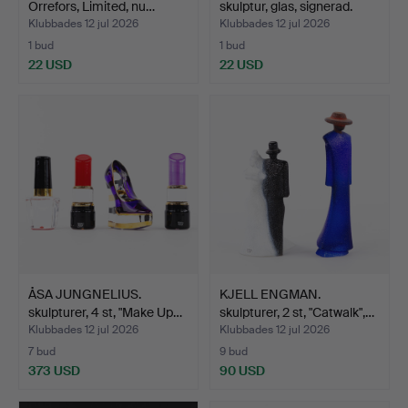
Orrefors, Limited, nu…
skulptur, glas, signerad.
Klubbades 12 jul 2026
Klubbades 12 jul 2026
1 bud
1 bud
22 USD
22 USD
ÅSA JUNGNELIUS.
KJELL ENGMAN.
skulpturer, 4 st, "Make Up…
skulpturer, 2 st, "Catwalk",…
Klubbades 12 jul 2026
Klubbades 12 jul 2026
7 bud
9 bud
373 USD
90 USD