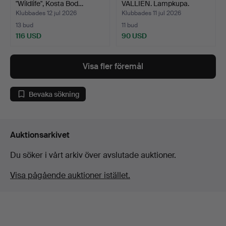
"Wildlife", Kosta Bod…
VALLIEN. Lampkupa.
"Caramba"…
Klubbades 12 jul 2026
Klubbades 11 jul 2026
13 bud
11 bud
116 USD
90 USD
Visa fler föremål
Bevaka sökning
Auktionsarkivet
Du söker i vårt arkiv över avslutade auktioner.
Visa pågående auktioner istället.