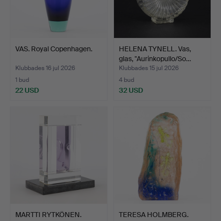
VAS. Royal Copenhagen.
HELENA TYNELL. Vas,
glas, "Aurinkopullo/So…
Klubbades 16 jul 2026
Klubbades 15 jul 2026
1 bud
4 bud
22 USD
32 USD
MARTTI RYTKÖNEN.
TERESA HOLMBERG.