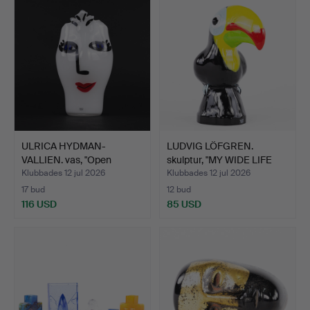
ULRICA HYDMAN-
LUDVIG LÖFGREN.
VALLIEN. vas, "Open
skulptur, "MY WIDE LIFE
Minds", …
TO…
Klubbades 12 jul 2026
Klubbades 12 jul 2026
17 bud
12 bud
116 USD
85 USD