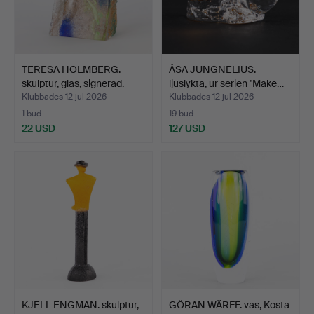
TERESA HOLMBERG.
ÅSA JUNGNELIUS.
skulptur, glas, signerad.
ljuslykta, ur serien "Make…
Klubbades 12 jul 2026
Klubbades 12 jul 2026
1 bud
19 bud
22 USD
127 USD
KJELL ENGMAN. skulptur,
GÖRAN WÄRFF. vas, Kosta