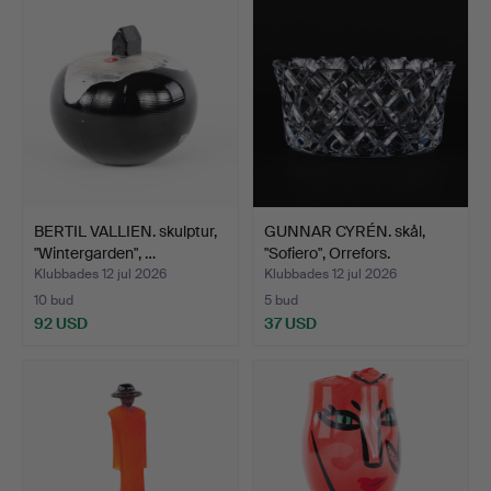
BERTIL VALLIEN. skulptur,
GUNNAR CYRÉN. skål,
"Wintergarden", …
"Sofiero", Orrefors.
Klubbades 12 jul 2026
Klubbades 12 jul 2026
10 bud
5 bud
92 USD
37 USD