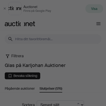
Auctionet
Visa
Stäng
Finns på Google Play
Auctionet.com
Filtrera
Glas
Glas på Karljohan Auktioner
på
Bevaka sökning
Karljohan
Pågående auktioner
Slutpriser
(176)
Auktioner
Slutpriser
Sortera