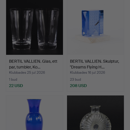
BERTIL VALLIEN. Glas, ett
BERTIL VALLIEN. Skulptur,
par, tumbler, Ko…
"Dreams Flying H…
Klubbades 25 jul 2026
Klubbades 16 jul 2026
1 bud
23 bud
22 USD
208 USD