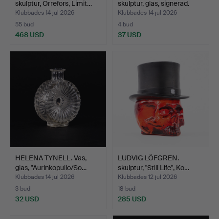
skulptur, Orrefors, Limit…
skulptur, glas, signerad.
Klubbades 14 jul 2026
Klubbades 14 jul 2026
55 bud
4 bud
468 USD
37 USD
HELENA TYNELL. Vas,
LUDVIG LÖFGREN.
glas, "Aurinkopullo/So…
skulptur, "Still Life", Ko…
Klubbades 14 jul 2026
Klubbades 12 jul 2026
3 bud
18 bud
32 USD
285 USD