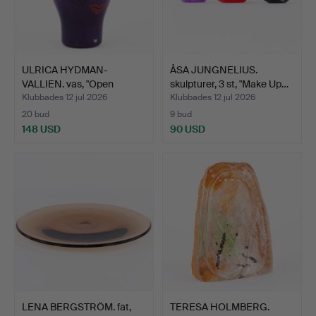
ULRICA HYDMAN-
ÅSA JUNGNELIUS.
VALLIEN. vas, "Open
skulpturer, 3 st, "Make Up…
Minds", …
Klubbades 12 jul 2026
Klubbades 12 jul 2026
20 bud
9 bud
148 USD
90 USD
LENA BERGSTRÖM. fat,
TERESA HOLMBERG.