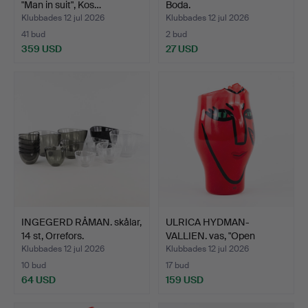
"Man in suit", Kos…
Boda.
Klubbades 12 jul 2026
Klubbades 12 jul 2026
41 bud
2 bud
359 USD
27 USD
INGEGERD RÅMAN. skålar,
ULRICA HYDMAN-
14 st, Orrefors.
VALLIEN. vas, "Open
Minds", …
Klubbades 12 jul 2026
Klubbades 12 jul 2026
10 bud
17 bud
64 USD
159 USD