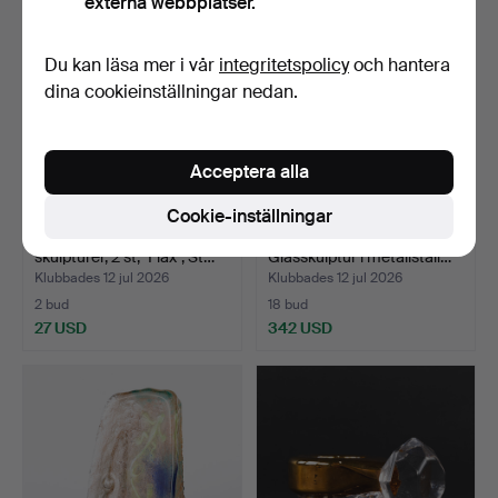
externa webbplatser.
Du kan läsa mer i vår
integritetspolicy
och hantera
dina cookieinställningar nedan.
Acceptera alla
Cookie-inställningar
ANNA ÖRNBERG.
BERTIL VALLIEN.
skulpturer, 2 st, "Flax", St…
Glasskulptur i metallställ…
Klubbades 12 jul 2026
Klubbades 12 jul 2026
2 bud
18 bud
27 USD
342 USD