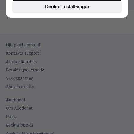
Visa pågående auktioner istället.
Cookie-inställningar
Sidfotsnavigation
Hjälp och kontakt
Kontakta support
Alla auktionshus
Betalningsalternativ
Vi skickar med
Sociala medier
Auctionet
Om Auctionet
Press
Lediga jobb
Anslut ditt auktionshus