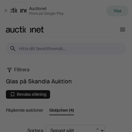
Auctionet
Visa
Stäng
Finns på Google Play
Auctionet.com
Filtrera
Glas
Glas på Skandia Auktion
på
Bevaka sökning
Skandia
Pågående auktioner
Slutpriser
(4)
Auktion
Slutpriser
Sortera