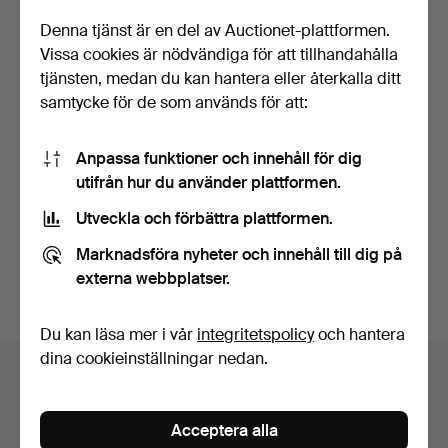
Denna tjänst är en del av Auctionet-plattformen.
Vissa cookies är nödvändiga för att tillhandahålla
tjänsten, medan du kan hantera eller återkalla ditt
samtycke för de som används för att:
MONICA BRATT (1913-1961).
ERIK HÖGLUND. 11 dlr,
Anpassa funktioner och innehåll för dig
Servisdelar, 11+…
orangefärgat glas, v…
utifrån hur du använder plattformen.
Klubbades 25 apr 2026
Klubbades 22 apr 2026
Utveckla och förbättra plattformen.
11 bud
4 bud
85 USD
48 USD
Marknadsföra nyheter och innehåll till dig på
externa webbplatser.
Bevaka sökning
Du kan läsa mer i vår
integritetspolicy
och hantera
dina cookieinställningar nedan.
Auktionsarkivet
Du söker i vårt arkiv över avslutade auktioner.
Acceptera alla