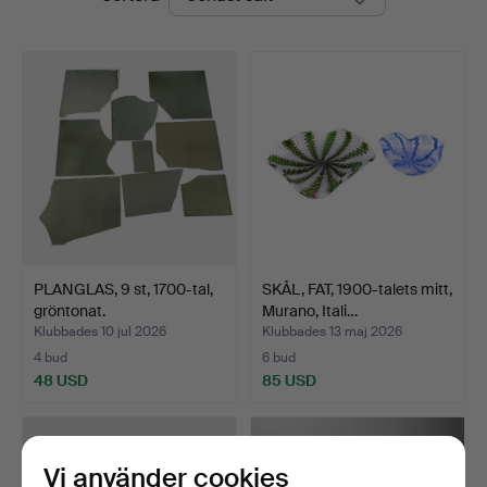
PLANGLAS, 9 st, 1700-tal,
SKÅL, FAT, 1900-talets mitt,
gröntonat.
Murano, Itali…
Klubbades 10 jul 2026
Klubbades 13 maj 2026
4 bud
6 bud
48 USD
85 USD
Vi använder cookies