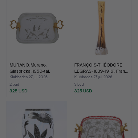
föremål
MURANO. Murano.
FRANÇOIS-THÉODORE
Glasbricka, 1950-tal.
LEGRAS (1839-1916). Fran…
Klubbades 27 jul 2026
Klubbades 27 jul 2026
2 bud
3 bud
325 USD
325 USD