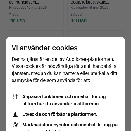
av munblåst gl…
Boda. Kristus, skulp…
Klubbades 19 maj 2026
Klubbades 18 maj 2026
11 bud
36 bud
155 USD
441 USD
Vi använder cookies
Denna tjänst är en del av Auctionet-plattformen.
Vissa cookies är nödvändiga för att tillhandahålla
tjänsten, medan du kan hantera eller återkalla ditt
samtycke för de som används för att:
OIVA TOIKKA. Iittala. Fågel
OIVA TOIKKA. Iittala. Fågel
Anpassa funktioner och innehåll för dig
av munblåst gl…
av munblåst gl…
utifrån hur du använder plattformen.
Klubbades 18 maj 2026
Klubbades 18 maj 2026
25 bud
15 bud
Utveckla och förbättra plattformen.
268 USD
140 USD
Marknadsföra nyheter och innehåll till dig på