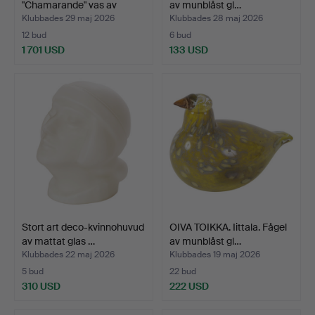
"Chamarande" vas av
av munblåst gl…
olivgrön…
Klubbades 29 maj 2026
Klubbades 28 maj 2026
12 bud
6 bud
1 701 USD
133 USD
Stort art deco-kvinnohuvud
OIVA TOIKKA. Iittala. Fågel
av mattat glas …
av munblåst gl…
Klubbades 22 maj 2026
Klubbades 19 maj 2026
5 bud
22 bud
310 USD
222 USD