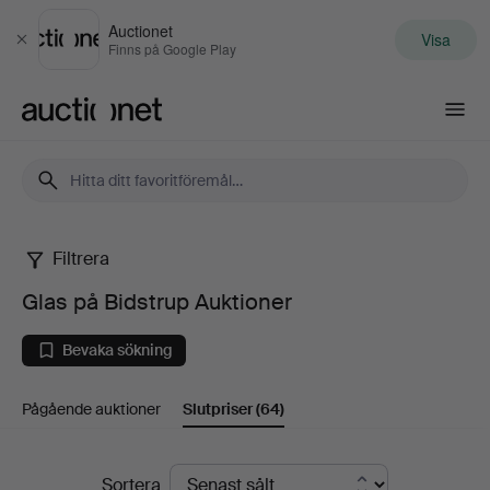
Auctionet
Visa
Stäng
Finns på Google Play
Auctionet.com
Filtrera
Glas
Glas på Bidstrup Auktioner
på
Bevaka sökning
Bidstrup
Pågående auktioner
Slutpriser
(64)
Auktioner
Slutpriser
Sortera