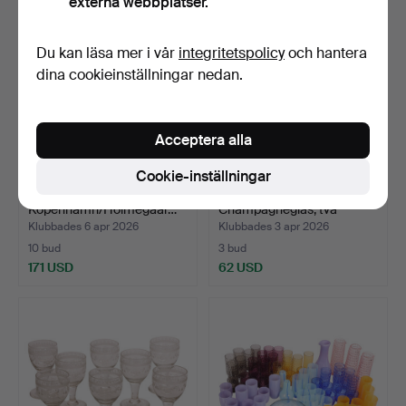
externa webbplatser.
Du kan läsa mer i vår
integritetspolicy
och hantera
dina cookieinställningar nedan.
Acceptera alla
Cookie-inställningar
MICHAEL BANG. Kungliga
DARRYL HINTZ.
Köpenhamn/Holmegaar…
Champagneglas, två
signerade…
Klubbades 6 apr 2026
Klubbades 3 apr 2026
10 bud
3 bud
171 USD
62 USD