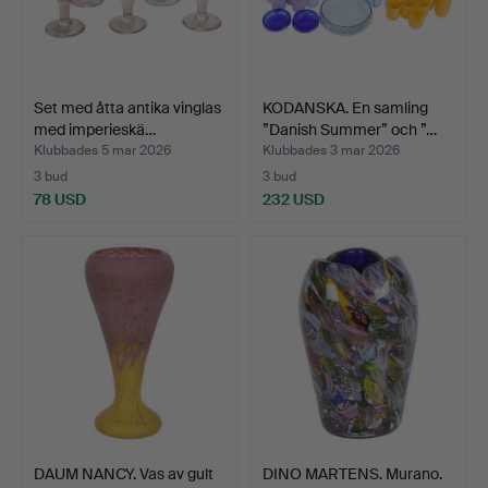
Set med åtta antika vinglas
KODANSKA. En samling
med imperieskä…
”Danish Summer” och ”…
Klubbades 5 mar 2026
Klubbades 3 mar 2026
3 bud
3 bud
78 USD
232 USD
DAUM NANCY. Vas av gult
DINO MARTENS. Murano.