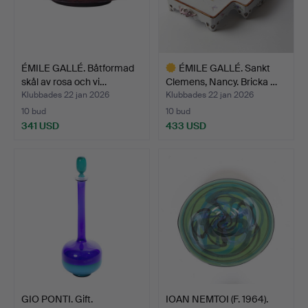
ÉMILE GALLÉ. Båtformad
ÉMILE GALLÉ. Sankt
skål av rosa och vi…
Clemens, Nancy. Bricka …
Klubbades 22 jan 2026
Klubbades 22 jan 2026
10 bud
10 bud
341 USD
433 USD
Utvalt
föremål
GIO PONTI. Gift.
IOAN NEMTOI (F. 1964).