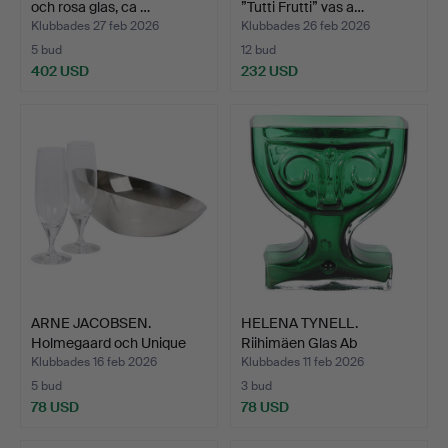
och rosa glas, ca …
”Tutti Frutti” vas a…
Klubbades 27 feb 2026
Klubbades 26 feb 2026
5 bud
12 bud
402 USD
232 USD
ARNE JACOBSEN.
HELENA TYNELL.
Holmegaard och Unique
Riihimäen Glas Ab
Inter…
”Victoria…
Klubbades 16 feb 2026
Klubbades 11 feb 2026
5 bud
3 bud
78 USD
78 USD