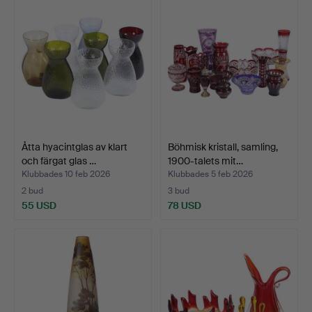
Åtta hyacintglas av klart
Böhmisk kristall, samling,
och färgat glas …
1900-talets mit…
Klubbades 10 feb 2026
Klubbades 5 feb 2026
2 bud
3 bud
55 USD
78 USD