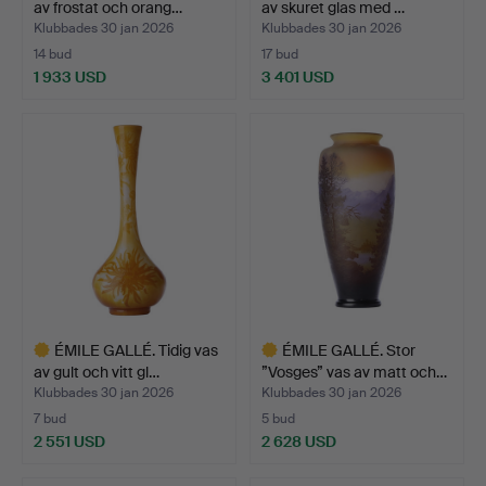
av frostat och orang…
av skuret glas med …
Klubbades 30 jan 2026
Klubbades 30 jan 2026
14 bud
17 bud
1 933 USD
3 401 USD
Utvalt
Utvalt
föremål
föremål
ÉMILE GALLÉ. Tidig vas
ÉMILE GALLÉ. Stor
av gult och vitt gl…
”Vosges” vas av matt och…
Klubbades 30 jan 2026
Klubbades 30 jan 2026
7 bud
5 bud
2 551 USD
2 628 USD
Utvalt
Utvalt