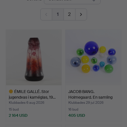
1
2
ÉMILE GALLÉ. Stor
JACOB BANG.
jugendvas i kaméglas, 19…
Holmegaard. En samling
"fiskek…
Klubbades 6 aug 2026
Klubbades 29 jul 2026
15 bud
16 bud
2 164 USD
405 USD
Utvalt