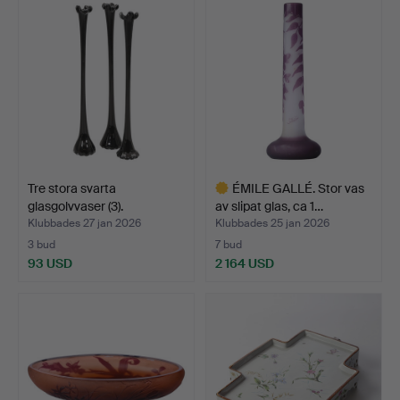
föremål
föremål
Tre stora svarta
ÉMILE GALLÉ. Stor vas
glasgolvvaser (3).
av slipat glas, ca 1…
Klubbades 27 jan 2026
Klubbades 25 jan 2026
3 bud
7 bud
93 USD
2 164 USD
Utvalt
föremål