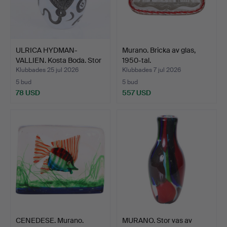
ULRICA HYDMAN-
Murano. Bricka av glas,
VALLIEN. Kosta Boda. Stor
1950-tal.
va…
Klubbades 25 jul 2026
Klubbades 7 jul 2026
5 bud
5 bud
78 USD
557 USD
CENEDESE. Murano.
MURANO. Stor vas av