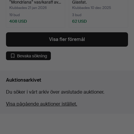
”Mondriana” vas/karaff av…
Glasfat.
Klubbades 21 jan 2026
Klubbades 10 dec 2025
19 bud
3 bud
408 USD
62 USD
Visa fler föremål
Bevaka sökning
Auktionsarkivet
Du söker i vårt arkiv över avslutade auktioner.
Visa pågående auktioner istället.