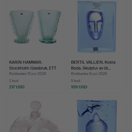
KARIN HAMMAR.
BERTIL VALLIEN. Kosta
Stockholm Glasbruk. ETT
Boda. Skulptur av bl…
PAR …
Klubbades 13 jun 2026
Klubbades 8 jun 2026
2 bud
5 bud
217 USD
109 USD