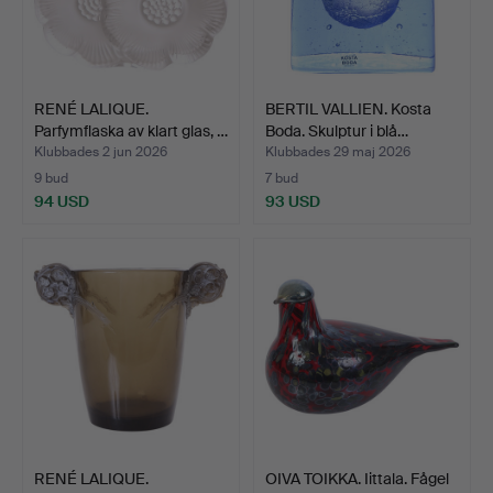
RENÉ LALIQUE.
BERTIL VALLIEN. Kosta
Parfymflaska av klart glas, …
Boda. Skulptur i blå…
Klubbades 2 jun 2026
Klubbades 29 maj 2026
9 bud
7 bud
94 USD
93 USD
RENÉ LALIQUE.
OIVA TOIKKA. Iittala. Fågel