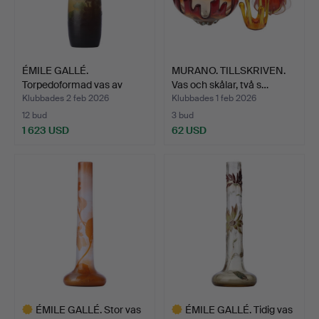
ÉMILE GALLÉ.
MURANO. TILLSKRIVEN.
Torpedoformad vas av
Vas och skålar, två s…
slipat g…
Klubbades 2 feb 2026
Klubbades 1 feb 2026
12 bud
3 bud
1 623 USD
62 USD
ÉMILE GALLÉ. Stor vas
ÉMILE GALLÉ. Tidig vas