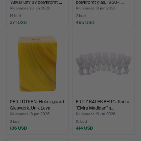
"Akvarium" av polykromt …
polykromt glas, 1960-1…
Klubbades 23 jun 2026
Klubbades 18 jun 2026
14 bud
2 bud
371 USD
495 USD
PER LÜTKEN. Holmegaard
FRITZ KALENBERG. Kosta.
Glasværk. Unik Lava…
"Elvira Madigan" g…
Klubbades 18 jun 2026
Klubbades 16 jun 2026
3 bud
15 bud
186 USD
414 USD