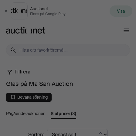
Auctionet
Visa
Stäng
Finns på Google Play
Auctionet.com
Filtrera
Glas
Glas på Ma San Auction
på
Bevaka sökning
Ma
Pågående auktioner
Slutpriser
(3)
San
Auction
Slutpriser
Sortera