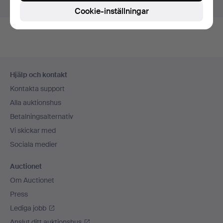
Visa pågående auktioner istället.
Cookie-inställningar
Sidfotsnavigation
Hjälp och kontakt
Kontakta support
Alla auktionshus
Betalningsalternativ
Vi skickar med
Sociala medier
Auctionet
Om Auctionet
Press
Lediga jobb
Anslut ditt auktionshus