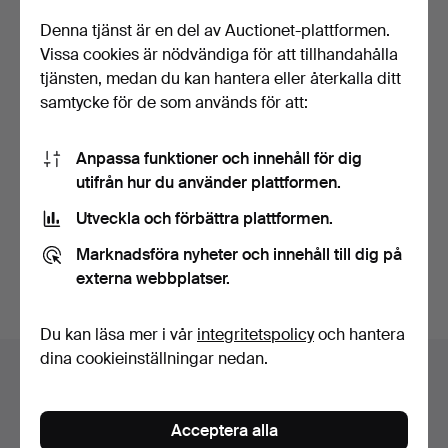
Denna tjänst är en del av Auctionet-plattformen.
Vissa cookies är nödvändiga för att tillhandahålla
tjänsten, medan du kan hantera eller återkalla ditt
samtycke för de som används för att:
VAS, MODERN LALIQUE
Anpassa funktioner och innehåll för dig
”ORCHIDEE”, ETSADE
utifrån hur du använder plattformen.
LAL…
Klubbades 22 dec 2025
Utveckla och förbättra plattformen.
30 bud
675 USD
Marknadsföra nyheter och innehåll till dig på
Utvalt
externa webbplatser.
föremål
Bevaka sökning
Du kan läsa mer i vår
integritetspolicy
och hantera
dina cookieinställningar nedan.
Auktionsarkivet
Du söker i vårt arkiv över avslutade auktioner.
Acceptera alla