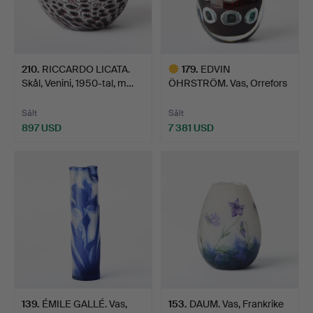
210
.
RICCARDO LICATA.
179
.
EDVIN
Skål, Venini, 1950-tal, m…
ÖHRSTRÖM. Vas, Orrefors
1955, Ariel,…
Sålt
Sålt
897 USD
7 381 USD
Utvalt
föremål
139
.
ÉMILE GALLÉ. Vas,
153
.
DAUM. Vas, Frankrike