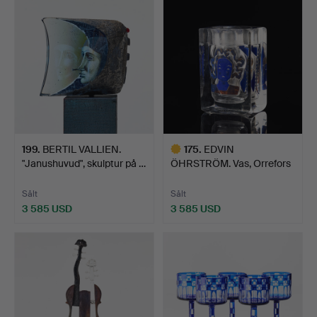
föremål
föremål
199
.
BERTIL VALLIEN.
175
.
EDVIN
"Janushuvud", skulptur på …
ÖHRSTRÖM. Vas, Orrefors
1939, Ariel…
Sålt
Sålt
3 585 USD
3 585 USD
Utvalt
föremål