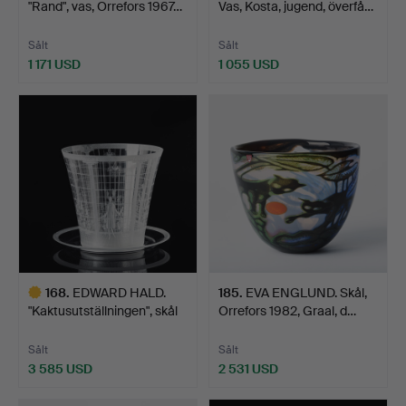
"Rand", vas, Orrefors 1967…
Vas, Kosta, jugend, överfå…
Sålt
Sålt
1 171 USD
1 055 USD
Utvalt
föremål
168
.
EDWARD HALD.
185
.
EVA ENGLUND. Skål,
"Kaktusutställningen", skål
Orrefors 1982, Graal, d…
m…
Sålt
Sålt
3 585 USD
2 531 USD
Utvalt