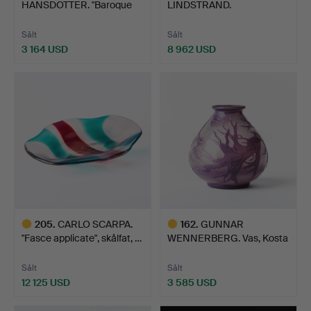
HANSDOTTER. "Baroque
LINDSTRAND.
Flesh- canary l…
"Glasblåsaren", skulptur…
Sålt
Sålt
3 164 USD
8 962 USD
Utvalt
föremål
205
.
CARLO SCARPA.
162
.
GUNNAR
"Fasce applicate", skålfat, …
WENNERBERG. Vas, Kosta
1898-1902, ö…
Sålt
Sålt
12 125 USD
3 585 USD
Utvalt
Utvalt