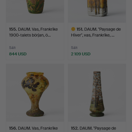
155
.
DAUM. Vas, Frankrike
151
.
DAUM. "Paysage de
1900-talets början, ö…
Hiver", vas, Frankrike, …
Sålt
Sålt
844 USD
2 109 USD
Utvalt
föremål
156
.
DAUM. Vas, Frankrike
152
.
DAUM. "Paysage de