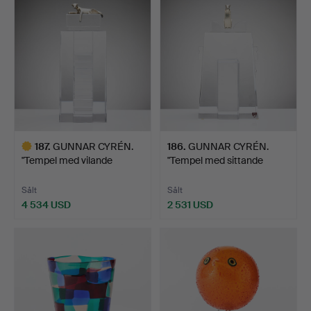
187
.
GUNNAR CYRÉN.
186
.
GUNNAR CYRÉN.
"Tempel med vilande
"Tempel med sittande
panter",…
jaguar"…
Sålt
Sålt
4 534 USD
2 531 USD
Utvalt
föremål