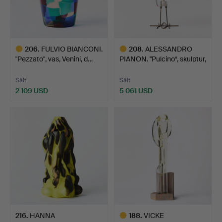
206
.
FULVIO BIANCONI.
208
.
ALESSANDRO
"Pezzato", vas, Venini, d…
PIANON. "Pulcino“, skulptur,
Vi…
Sålt
Sålt
2 109 USD
5 061 USD
Utvalt
Utvalt
föremål
föremål
216
.
HANNA
188
.
VICKE