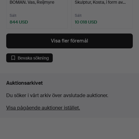
BOMAN. Vas, Reijmyre
Skulptur, Kosta, i form av…
1916, över…
Sålt
Sålt
844 USD
10 018 USD
Utvalt
föremål
Visa fler föremål
Bevaka sökning
Auktionsarkivet
Du söker i vårt arkiv över avslutade auktioner.
Visa pågående auktioner istället.