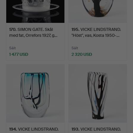
170
.
SIMON GATE. Skål
195
.
VICKE LINDSTRAND.
med fat, Orrefors 1927, g…
"Höst", vas, Kosta 1950-…
Sålt
Sålt
1 477 USD
2 320 USD
194
.
VICKE LINDSTRAND.
193
.
VICKE LINDSTRAND.