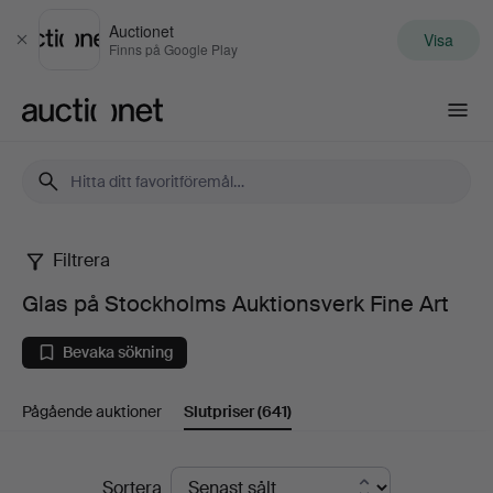
Auctionet
Visa
Stäng
Finns på Google Play
Auctionet.com
Filtrera
Glas
Glas på Stockholms Auktionsverk Fine Art
på
Bevaka sökning
Stockholms
Pågående auktioner
Slutpriser
(641)
Auktionsverk
Fine
Slutpriser
Sortera