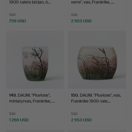
1900-talets början, ö…
verre", vas, Frankrike, …
Sålt
Sålt
739 USD
2 953 USD
149
.
DAUM. "Pluviose",
150
.
DAUM. "Pluviose", vas,
miniatyrvas, Frankrike, …
Frankrike 1900-tale…
Sålt
Sålt
1 266 USD
2 953 USD