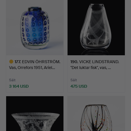
föremål
177
.
EDVIN ÖHRSTRÖM.
190
.
VICKE LINDSTRAND.
Vas, Orrefors 1951, Ariel…
"Det luktar fisk", vas, …
Sålt
Sålt
3 164 USD
475 USD
Utvalt
föremål