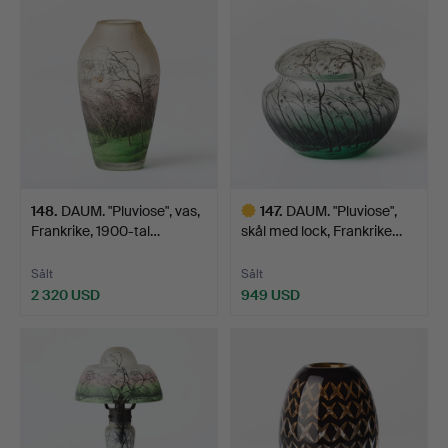
148
.
DAUM. "Pluviose", vas,
147
.
DAUM. "Pluviose",
Frankrike, 1900-tal…
skål med lock, Frankrike…
Sålt
Sålt
2 320 USD
949 USD
Utvalt
föremål