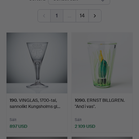
Art
1
…
14
190
.
VINGLAS, 1700-tal,
1090
.
ERNST BILLGREN.
sannolikt Kungsholms gl…
"And i vas".
Sålt
Sålt
897 USD
2 109 USD