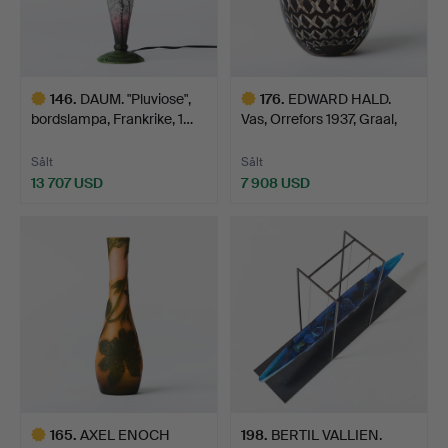
146
.
DAUM. "Pluviose",
176
.
EDWARD HALD.
bordslampa, Frankrike, 1…
Vas, Orrefors 1937, Graal,
ge…
Sålt
Sålt
13 707 USD
7 908 USD
Utvalt
Utvalt
föremål
föremål
165
.
AXEL ENOCH
198
.
BERTIL VALLIEN.