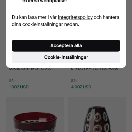
externa webbplatser.
Du kan läsa mer i vår
integritetspolicy
och hantera
dina cookieinställningar nedan.
Acceptera alla
Cookie-inställningar
197
.
ERIK HÖGLUND. Skål,
189
.
VICKE
Boda, formgiven 1955, …
LINDSTRAND. Vas, Kosta
1960-tal, gra…
Sålt
Sålt
1 002 USD
4 007 USD
Utvalt
föremål