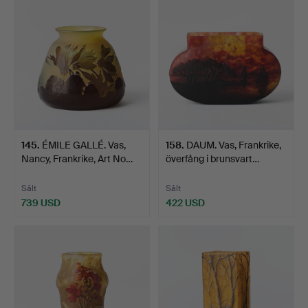
145
.
ÉMILE GALLÉ. Vas,
158
.
DAUM. Vas, Frankrike,
Nancy, Frankrike, Art No…
överfång i brunsvart…
Sålt
Sålt
739 USD
422 USD