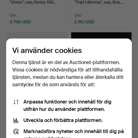
"Vinter", vas, Kosta 196…
"Träd i dimma", vas, Kos…
Sålt
Sålt
3 796 USD
2 742 USD
Vi använder cookies
Denna tjänst är en del av Auctionet-plattformen.
Vissa cookies är nödvändiga för att tillhandahålla
tjänsten, medan du kan hantera eller återkalla ditt
samtycke för de som används för att:
196
.
VICKE LINDSTRAND.
192
.
VICKE LINDSTRAND.
Anpassa funktioner och innehåll för dig
Vas, Kosta 1950-tal, hyt…
"Hällristningar", skål, …
utifrån hur du använder plattformen.
Sålt
Sålt
Utveckla och förbättra plattformen.
2 953 USD
422 USD
Marknadsföra nyheter och innehåll till dig på