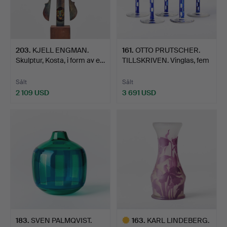
203
.
KJELL ENGMAN.
161
.
OTTO PRUTSCHER.
Skulptur, Kosta, i form av e…
TILLSKRIVEN. Vinglas, fem
…
Sålt
Sålt
2 109 USD
3 691 USD
183
.
SVEN PALMQVIST.
163
.
KARL LINDEBERG.