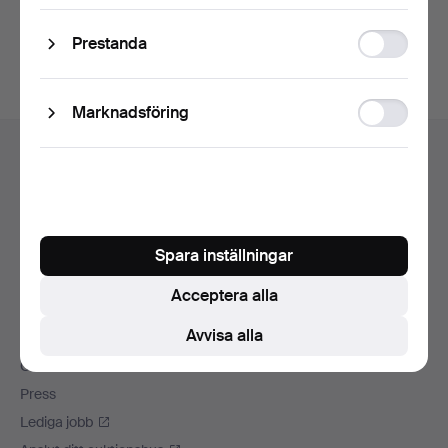
Du kan också söka i
vårt arkiv med avslutade auktioner
.
Statistic
Prestanda
storage
Ad
Marknadsföring
Sidfotsnavigation
storage
Hjälp och kontakt
Kontakta support
Alla auktionshus
Betalningsalternativ
Spara inställningar
Vi skickar med
Sociala medier
Acceptera alla
Avvisa alla
Auctionet
Om Auctionet
Press
Lediga jobb