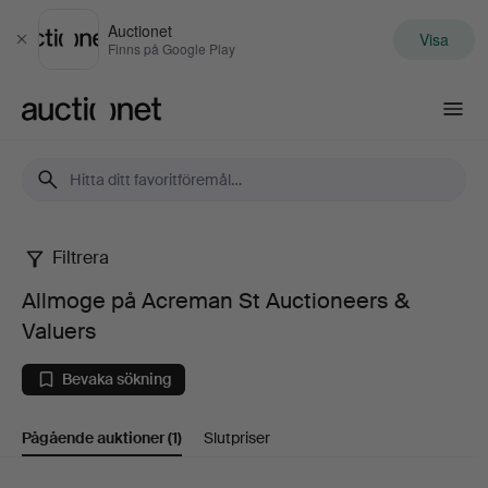
Auctionet
Visa
Stäng
Finns på Google Play
Auctionet.com
Filtrera
Allmoge
Allmoge på Acreman St Auctioneers &
på
Valuers
Acreman
Bevaka sökning
St
Pågående auktioner
(1)
Slutpriser
Auctioneers