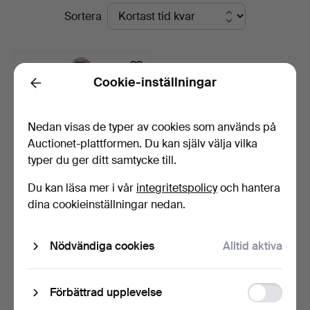
Pågående
Sortera
&
auktioner
Valuers
Cookie-inställningar
Back
Nedan visas de typer av cookies som används på
Auctionet-plattformen. Du kan själv välja vilka
typer du ger ditt samtycke till.
Du kan läsa mer i vår
integritetspolicy
och hantera
HANDSKUREN RELIGIÖS
dina cookieinställningar nedan.
TRÄSKULPTUR.
3 dagar
Nödvändiga cookies
Alltid aktiva
Värdering
196 USD
Function
Förbättrad upplevelse
Bevaka sökning
storage