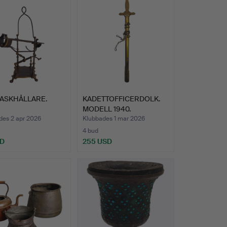
LASKHÅLLARE.
KADETTOFFICERDOLK.
MODELL 1940.
TILLVERKAD…
des 2 apr 2026
Klubbades 1 mar 2026
4 bud
SD
255 USD