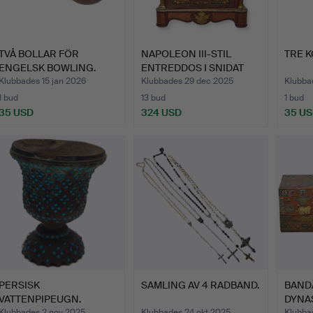
TVÅ BOLLAR FÖR
NAPOLEON III-STIL
TRE 
ENGELSK BOWLING.
ENTREDDOS I SNIDAT
TRÄ M…
Klubbades 15 jan 2026
Klubbades 29 dec 2025
Klubba
1 bud
13 bud
1 bud
35 USD
324 USD
35 U
PERSISK
SAMLING AV 4 RADBAND.
BAND
VATTENPIPEUGN.
DYNAS
MÄSSING MED IMPLIKA…
JÄRN
Klubbades 2 nov 2025
Klubbades 24 okt 2025
Klubba