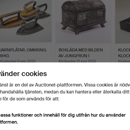
JÄRNPLÅTAR. OMKRING
BOXLÅDA MED BILDEN
KLOCK
1940.
AV JUNGFRUN I
KLOCK
MONTSERRA…
Klubbades 9 sep 2025
Klubbades 21 aug 2025
Klubba
1 bud
1 bud
1 bud
vänder cookies
35 USD
35 USD
35 U
änst är en del av Auctionet-plattformen. Vissa cookies är nöd
illhandahålla tjänsten, medan du kan hantera eller återkalla ditt
 för de som används för att:
assa funktioner och innehåll för dig utifrån hur du använder
ttformen.