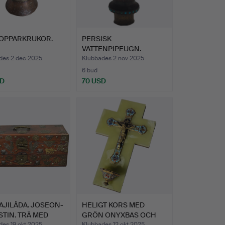
KOPPARKRUKOR.
PERSISK
VATTENPIPEUGN.
MÄSSING MED IMPLIKA…
des 2 dec 2025
Klubbades 2 nov 2025
6 bud
SD
70 USD
AJILÅDA. JOSEON-
HELIGT KORS MED
TIN. TRÄ MED
GRÖN ONYXBAS OCH
…
METALLKOR…
des 19 okt 2025
Klubbades 12 okt 2025