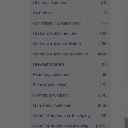
Chalkwell Auctions
(70)
Colombos
(3)
Connoisseur Bokauktioner
(17)
Crafoord Auktioner Lund
(760)
Crafoord Auktioner Malmö
(216)
Crafoord Auktioner Stockholm
(480)
Dreweatts Online
(13)
Ekenbergs Auktioner
(9)
Falun Auktionsbyrå
(151)
Formstad Auktioner
(358)
Garpenhus Auktioner
(659)
Gomér & Andersson Jönköping
(95)
Gomér & Andersson Linköping
(2 651)