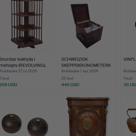
Snurrbar bokhylla i
SCHWEIZISK
VINF
mahogny (REVOLVING).
SKEPPSKRONOMETERK
LOCKA I KVARTS…
Klubbades 27 jul 2026
Klubbades 7 apr 2026
Klubba
5 bud
20 bud
1 bud
209 USD
440 USD
35 U