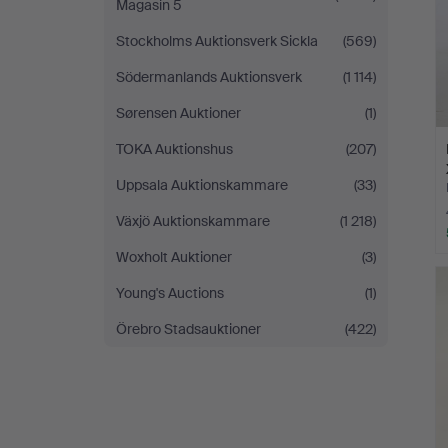
Magasin 5
Stockholms Auktionsverk Sickla
(569)
Södermanlands Auktionsverk
(1 114)
Sørensen Auktioner
(1)
TOKA Auktionshus
(207)
Uppsala Auktionskammare
(33)
Växjö Auktionskammare
(1 218)
Woxholt Auktioner
(3)
Young's Auctions
(1)
Örebro Stadsauktioner
(422)