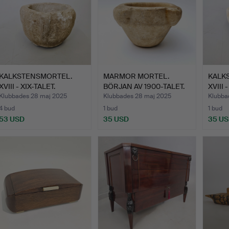
KALKSTENSMORTEL.
MARMOR MORTEL.
KALK
XVIII - XIX-TALET.
BÖRJAN AV 1900-TALET.
XVIII 
Klubbades 28 maj 2025
Klubbades 28 maj 2025
Klubba
4 bud
1 bud
1 bud
53 USD
35 USD
35 U