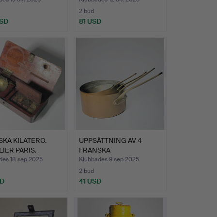
2 bud
USD
81 USD
KA KILATERO.
UPPSÄTTNING AV 4
IER PARIS.
FRANSKA
GNYL…
KOPPARKASTRULLER.
des 18 sep 2025
Klubbades 9 sep 2025
2 bud
SD
41 USD