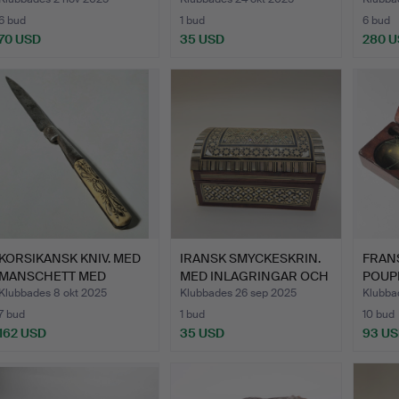
6 bud
1 bud
6 bud
70 USD
35 USD
280 
KORSIKANSK KNIV. MED
IRANSK SMYCKESKRIN.
FRANS
MANSCHETT MED
MED INLAGRINGAR OCH
POUPL
DEKORAT…
PÄ…
MAHO
Klubbades 8 okt 2025
Klubbades 26 sep 2025
Klubba
7 bud
1 bud
10 bud
162 USD
35 USD
93 U