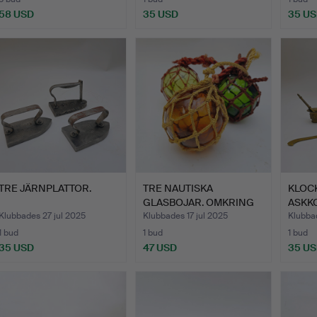
58 USD
35 USD
35 U
TRE JÄRNPLATTOR.
TRE NAUTISKA
KLOC
GLASBOJAR. OMKRING
ASKKO
1940.
Klubbades 27 jul 2025
Klubbades 17 jul 2025
Klubbad
1 bud
1 bud
1 bud
35 USD
47 USD
35 U