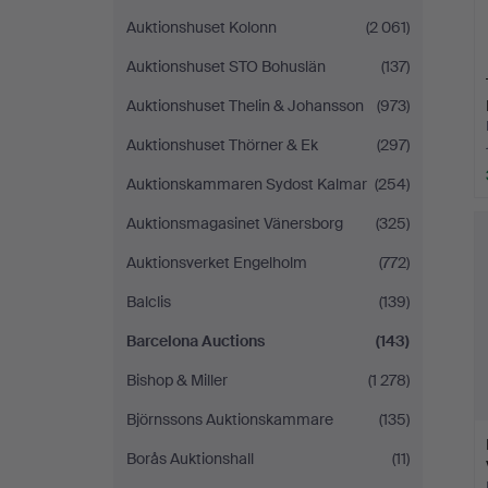
Auktionshuset Kolonn
(2 061)
Auktionshuset STO Bohuslän
(137)
Auktionshuset Thelin & Johansson
(973)
Auktionshuset Thörner & Ek
(297)
Auktionskammaren Sydost Kalmar
(254)
Auktionsmagasinet Vänersborg
(325)
Auktionsverket Engelholm
(772)
Balclis
(139)
Barcelona Auctions
(143)
Bishop & Miller
(1 278)
Björnssons Auktionskammare
(135)
Borås Auktionshall
(11)