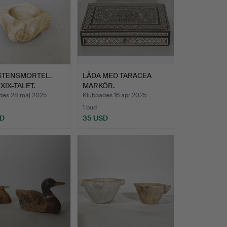
STENSMORTEL.
LÅDA MED TARACEA
- XIX-TALET.
MARKÖR.
des 28 maj 2025
Klubbades 16 apr 2025
1 bud
SD
35 USD