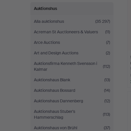
Auktionshus
Alla auktionshus
(35 297)
Acreman St Auctioneers & Valuers
(11)
Arce Auctions
(7)
Art and Design Auctions
(2)
Auktionsfirma Kenneth Svensson i
(112)
Kalmar
Auktionshaus Blank
(13)
Auktionshaus Bossard
(14)
Auktionshaus Dannenberg
(12)
Auktionshaus Stuber's
(113)
Hammerschlag
Auktionshaus von Brühl
(37)