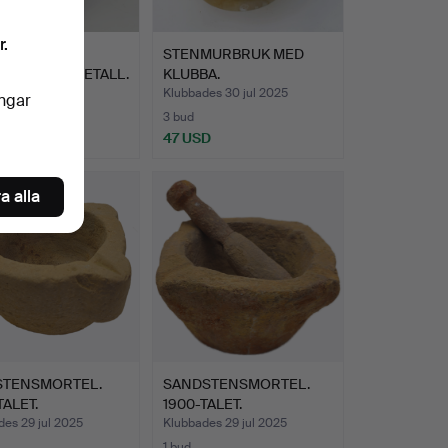
r.
TALARSTOL. I
STENMURBRUK MED
PLÄTERAD METALL.
KLUBBA.
es 31 jul 2025
Klubbades 30 jul 2025
ingar
3 bud
D
47 USD
a alla
STENSMORTEL.
SANDSTENSMORTEL.
TALET.
1900-TALET.
es 29 jul 2025
Klubbades 29 jul 2025
1 bud