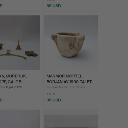
SD
35 USD
KA, MURBRUK,
MARMOR MORTEL.
PP, GALGE.
BÖRJAN AV 1900-TALET.
es 8 jul 2025
Klubbades 28 maj 2025
1 bud
SD
35 USD