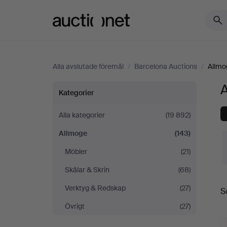
Auctionet.com
Alla avslutade föremål
/
Barcelona Auctions
/
Allmo
Allmoge
Kategorier
på
Alla kategorier
(19 892)
Allmoge
(143)
Barcelona
Möbler
(21)
Auctions
Skålar & Skrin
(68)
S
Verktyg & Redskap
(27)
S
Övrigt
(27)