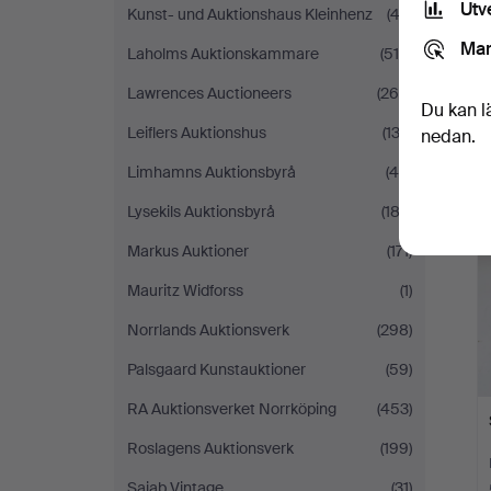
Utv
Kunst- und Auktionshaus Kleinhenz
(43)
Mar
Laholms Auktionskammare
(515)
Lawrences Auctioneers
(269)
Du kan l
Leiflers Auktionshus
(133)
nedan.
Limhamns Auktionsbyrå
(48)
Lysekils Auktionsbyrå
(182)
Markus Auktioner
(171)
Mauritz Widforss
(1)
Norrlands Auktionsverk
(298)
Palsgaard Kunstauktioner
(59)
RA Auktionsverket Norrköping
(453)
Roslagens Auktionsverk
(199)
Sajab Vintage
(31)