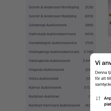
Gomér & Andersson Norrköping
(528)
Gomér & Andersson Nyköping
(669)
Göteborgs Auktionsverk
(386)
Halmstads Auktionskammare
(454)
Handelslagret Auktionsservice
(704)
Helsingborgs Auktionskammare
(1 146)
Hälsinglands Auktionsverk
(1 644)
Vi an
Höganäs Auktionsverk
(235)
Denna tj
för att t
Höörs Auktionshall
(130)
samtycke
Kalmar Auktionsverk
(1 531)
Karljohan Auktioner
(17)
Anp
pla
Karlstad Hammarö Auktionsverk
(422)