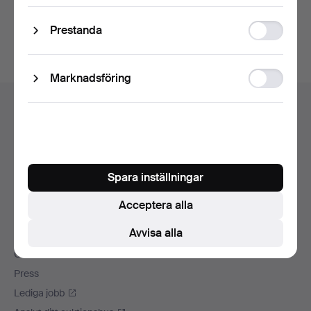
Du kan också söka i
vårt arkiv med avslutade auktioner
.
Statistic
Prestanda
storage
Ad
Marknadsföring
Sidfotsnavigation
storage
Hjälp och kontakt
Kontakta support
Alla auktionshus
Betalningsalternativ
Spara inställningar
Vi skickar med
Sociala medier
Acceptera alla
Avvisa alla
Auctionet
Om Auctionet
Press
Lediga jobb