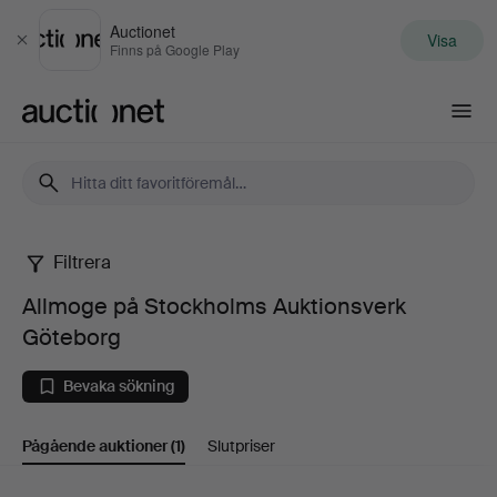
Auctionet
Visa
Stäng
Finns på Google Play
Auctionet.com
Filtrera
Allmoge
Allmoge på Stockholms Auktionsverk
på
Göteborg
Stockholms
Bevaka sökning
Auktionsverk
Pågående auktioner
(1)
Slutpriser
Göteborg