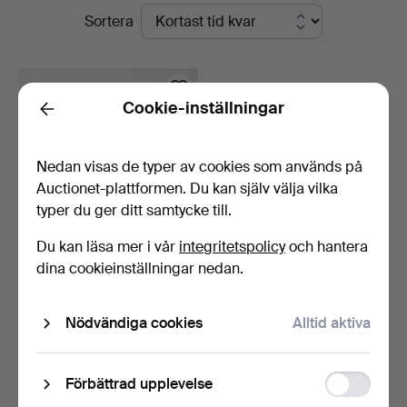
Pågående
Sortera
auktioner
Cookie-inställningar
Back
Nedan visas de typer av cookies som används på
Auctionet-plattformen. Du kan själv välja vilka
typer du ger ditt samtycke till.
Du kan läsa mer i vår
integritetspolicy
och hantera
LINEMAR. "Bubbling Bull"
dina cookieinställningar nedan.
och "Bubbling Wha…
10 dagar
Nödvändiga cookies
Alltid aktiva
Värdering
158 USD
Function
Förbättrad upplevelse
Bevaka sökning
storage