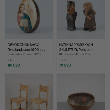
DEKORATIONSÄGG,
NÖTKNÄPPARE OCH
Ryssland, sent 1900-tal.
SKULPTUR. Polis och
gubbe.…
Klubbades 28 mar 2025
Klubbades 20 mar 2025
2 bud
1 bud
116 USD
70 USD