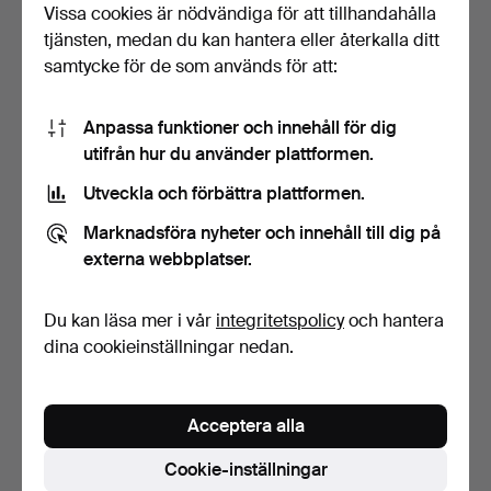
Vissa cookies är nödvändiga för att tillhandahålla
2 bud
1 bud
tjänsten, medan du kan hantera eller återkalla ditt
41 USD
35 USD
samtycke för de som används för att:
Anpassa funktioner och innehåll för dig
utifrån hur du använder plattformen.
Utveckla och förbättra plattformen.
Marknadsföra nyheter och innehåll till dig på
externa webbplatser.
Du kan läsa mer i vår
integritetspolicy
och hantera
BANDGRINDAR, 4 st,
ALLMOGEFÖREMÅL, 3 st,
allmoge, trä.
dekorationsmålat trä.
dina cookieinställningar nedan.
Klubbades 9 okt 2022
Klubbades 28 sep 2022
4 bud
3 bud
236 USD
187 USD
Acceptera alla
Cookie-inställningar