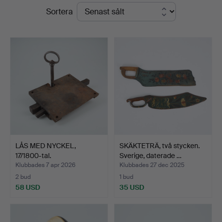
Slutpriser
Sortera
LÅS MED NYCKEL,
SKÄKTETRÄ, två stycken.
17/1800-tal.
Sverige, daterade …
Klubbades 7 apr 2026
Klubbades 27 dec 2025
2 bud
1 bud
58 USD
35 USD