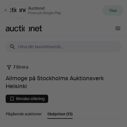
Auctionet
Visa
Stäng
Finns på Google Play
Auctionet.com
Filtrera
Allmoge
Allmoge på Stockholms Auktionsverk
på
Helsinki
Stockholms
Bevaka sökning
Auktionsverk
Pågående auktioner
Slutpriser
(13)
Helsinki