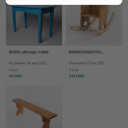
BORD, allmoge, målat.
BARNGUNGSTOL.
Klubbades 28 sep 2022
Klubbades 17 sep 2021
2 bud
11 bud
41 USD
241 USD