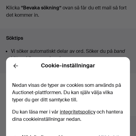
auktioner
Klicka
“Bevaka sökning”
ovan så får du ett mail så fort
det kommer in.
Söktips
Vi söker automatiskt delar av ord. Söker du på
band
hittar vi även
arm
band
sur
.
Cookie-inställningar
Back
Nedan visas de typer av cookies som används på
Här är föremål från vårt arkiv som
Auctionet-plattformen. Du kan själv välja vilka
matchar din sökning
typer du ger ditt samtycke till.
Visa alla föremål
Du kan läsa mer i vår
integritetspolicy
och hantera
dina cookieinställningar nedan.