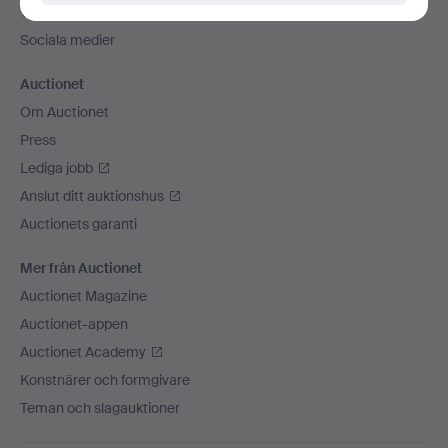
Vi skickar med
Sociala medier
Auctionet
Om Auctionet
Press
Lediga jobb
Anslut ditt auktionshus
Auctionets garanti
Mer från Auctionet
Auctionet Magazine
Auctionet-appen
Auctionet Academy
Konstnärer och formgivare
Teman och slagauktioner