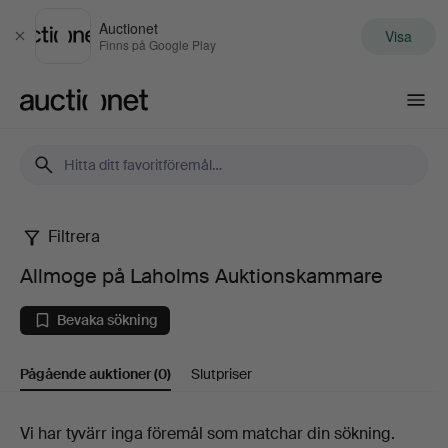
Auctionet
Visa
Stäng
Finns på Google Play
Auctionet.com
Filtrera
Allmoge
Allmoge på Laholms Auktionskammare
på
Bevaka sökning
Laholms
Pågående auktioner
(0)
Slutpriser
Auktionskammare
Pågående
Vi har tyvärr inga föremål som matchar din sökning.