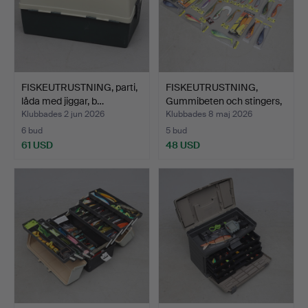
FISKEUTRUSTNING, parti,
FISKEUTRUSTNING,
låda med jiggar, b…
Gummibeten och stingers,
…
Klubbades 2 jun 2026
Klubbades 8 maj 2026
6 bud
5 bud
61 USD
48 USD