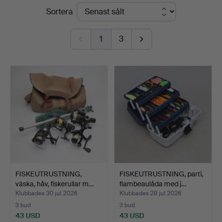
Slutpriser
Sortera
Norrköping
1
3
FISKEUTRUSTNING,
FISKEUTRUSTNING, parti,
väska, håv, fiskerullar m…
flambeaulåda med j…
Klubbades 30 jul 2026
Klubbades 28 jul 2026
3 bud
3 bud
43 USD
43 USD