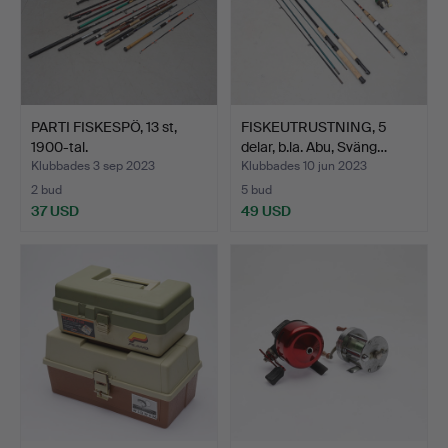
PARTI FISKESPÖ, 13 st,
FISKEUTRUSTNING, 5
1900-tal.
delar, b.la. Abu, Sväng…
Klubbades 3 sep 2023
Klubbades 10 jun 2023
2 bud
5 bud
37 USD
49 USD