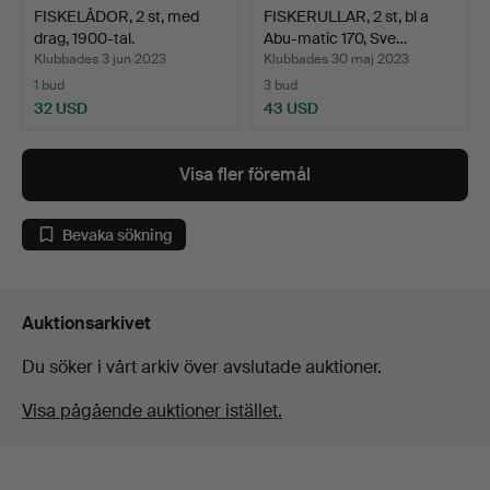
FISKELÅDOR, 2 st, med
FISKERULLAR, 2 st, bl a
drag, 1900-tal.
Abu-matic 170, Sve…
Klubbades 3 jun 2023
Klubbades 30 maj 2023
1 bud
3 bud
32 USD
43 USD
Visa fler föremål
Bevaka sökning
Auktionsarkivet
Du söker i vårt arkiv över avslutade auktioner.
Visa pågående auktioner istället.