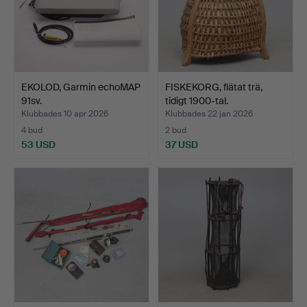
EKOLOD, Garmin echoMAP
FISKEKORG, flätat trä,
91sv.
tidigt 1900-tal.
Klubbades 10 apr 2026
Klubbades 22 jan 2026
4 bud
2 bud
53 USD
37 USD