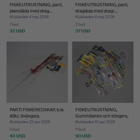
FISKEUTRUSTNING, parti,
FISKEUTRUSTNING, parti,
planolåda med drag…
draglåda med drag/…
Klubbades 4 maj 2026
Klubbades 4 maj 2026
1 bud
2 bud
32 USD
37 USD
PARTI FISKEREDSKAP, b.la.
FISKEUTRUSTNING,
ABU, Svängsta.
Gummibeten och stingers,
…
Klubbades 23 apr 2026
Klubbades 10 apr 2026
3 bud
11 bud
43 USD
90 USD