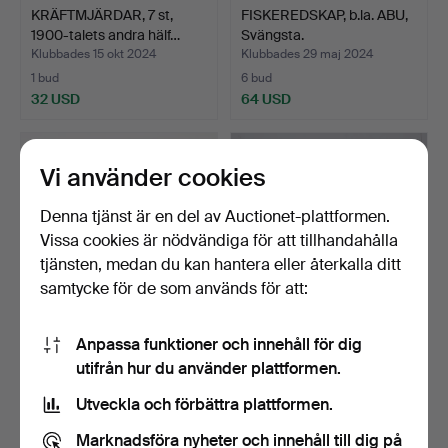
KRÄFTMJÄRDAR, 7 st,
FISKEREDSKAP, b.la. ABU,
1900-talets andra hälf…
Svängsta.
Klubbades 15 okt 2024
Klubbades 29 maj 2024
1 bud
6 bud
32 USD
64 USD
Vi använder cookies
Denna tjänst är en del av Auctionet-plattformen.
Vissa cookies är nödvändiga för att tillhandahålla
tjänsten, medan du kan hantera eller återkalla ditt
samtycke för de som används för att:
Anpassa funktioner och innehåll för dig
FISKERULLE, Mitchell 330
FLUGFISKESPÖN, 3st,
utifrån hur du använder plattformen.
Automatic.
Thompson, Berkley.
Klubbades 24 maj 2024
Klubbades 10 apr 2024
Utveckla och förbättra plattformen.
1 bud
2 bud
32 USD
53 USD
Marknadsföra nyheter och innehåll till dig på