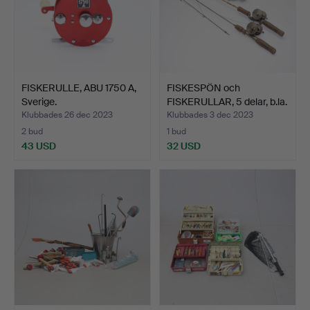
FISKERULLE, ABU 1750 A,
FISKESPÖN och
Sverige.
FISKERULLAR, 5 delar, b.la.
…
Klubbades 26 dec 2023
Klubbades 3 dec 2023
2 bud
1 bud
43 USD
32 USD