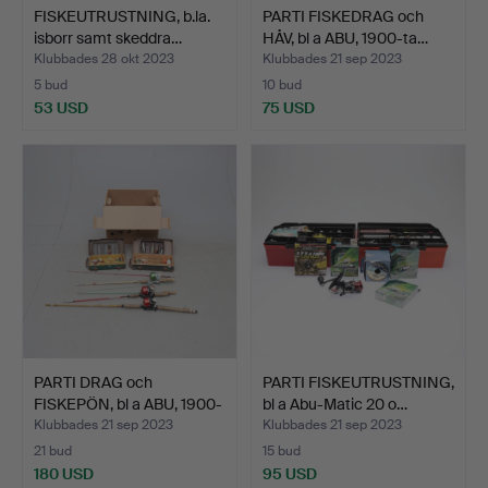
FISKEUTRUSTNING, b.la.
PARTI FISKEDRAG och
isborr samt skeddra…
HÅV, bl a ABU, 1900-ta…
Klubbades 28 okt 2023
Klubbades 21 sep 2023
5 bud
10 bud
53 USD
75 USD
PARTI DRAG och
PARTI FISKEUTRUSTNING,
FISKEPÖN, bl a ABU, 1900-
bl a Abu-Matic 20 o…
ta…
Klubbades 21 sep 2023
Klubbades 21 sep 2023
21 bud
15 bud
180 USD
95 USD