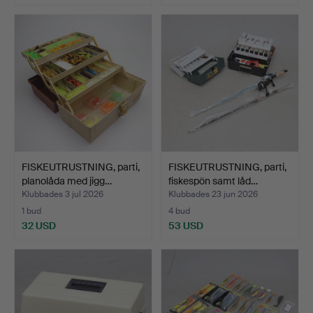
FISKEUTRUSTNING, parti,
FISKEUTRUSTNING, parti,
planolåda med jigg…
fiskespön samt låd…
Klubbades 3 jul 2026
Klubbades 23 jun 2026
1 bud
4 bud
32 USD
53 USD