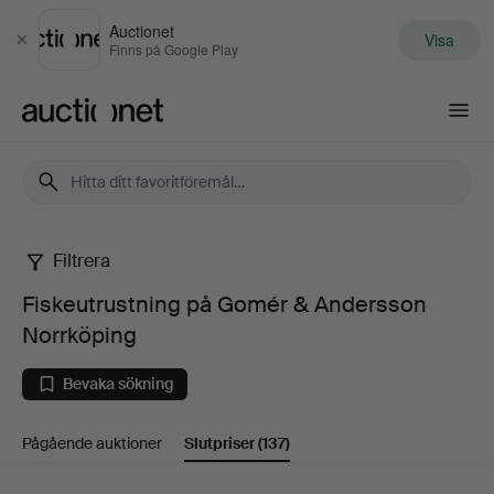
Auctionet
Visa
Stäng
Finns på Google Play
Auctionet.com
Filtrera
Fiskeutrustning
Fiskeutrustning på Gomér & Andersson
på
Norrköping
Gomér
Bevaka sökning
&
Pågående auktioner
Slutpriser
(137)
Andersson