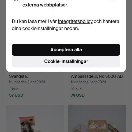
externa webbplatser.
Du kan läsa mer i vår
integritetspolicy
och hantera
dina cookieinställningar nedan.
Acceptera alla
Cookie-inställningar
FISKESPÖN, 6 st, b.la. ABU,
FISKERULLE, ABU
Svängsta.
Ambassadeur, No 5000, AB
U…
Klubbades 2 apr 2024
Klubbades 1 apr 2024
2 bud
10 bud
37 USD
74 USD