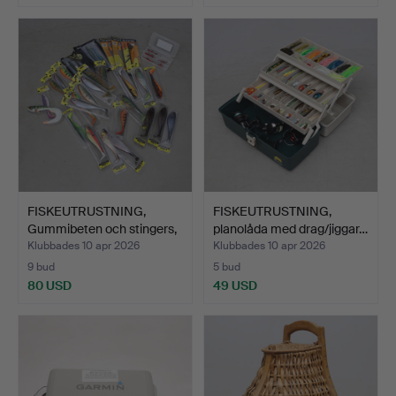
FISKEUTRUSTNING,
FISKEUTRUSTNING,
Gummibeten och stingers,
planolåda med drag/jiggar…
…
Klubbades 10 apr 2026
Klubbades 10 apr 2026
9 bud
5 bud
80 USD
49 USD