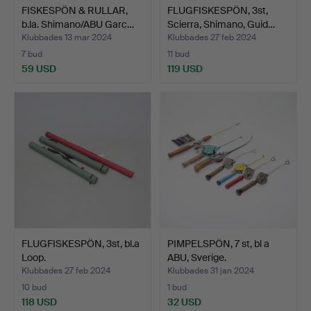
FISKESPÖN & RULLAR,
FLUGFISKESPÖN, 3st,
b.la. Shimano/ABU Garc…
Scierra, Shimano, Guid…
Klubbades 13 mar 2024
Klubbades 27 feb 2024
7 bud
11 bud
59 USD
119 USD
FLUGFISKESPÖN, 3st, bl.a
PIMPELSPÖN, 7 st, bl a
Loop.
ABU, Sverige.
Klubbades 27 feb 2024
Klubbades 31 jan 2024
10 bud
1 bud
118 USD
32 USD