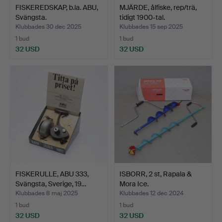
FISKEREDSKAP, b.la. ABU,
MJÄRDE, ålfiske, rep/trä,
Svängsta.
tidigt 1900-tal.
Klubbades 30 dec 2025
Klubbades 15 sep 2025
1 bud
1 bud
32 USD
32 USD
FISKERULLE, ABU 333,
ISBORR, 2 st, Rapala &
Svängsta, Sverige, 19…
Mora Ice.
Klubbades 8 maj 2025
Klubbades 12 dec 2024
1 bud
1 bud
32 USD
32 USD