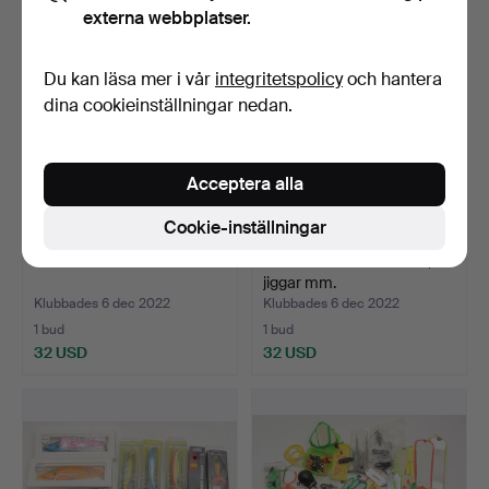
externa webbplatser.
Du kan läsa mer i vår
integritetspolicy
och hantera
dina cookieinställningar nedan.
Acceptera alla
Cookie-inställningar
Fisketillbehör. Häcklor.
Fisketillbehör. Havsfiske,
jiggar mm.
Klubbades 6 dec 2022
Klubbades 6 dec 2022
1 bud
1 bud
32 USD
32 USD