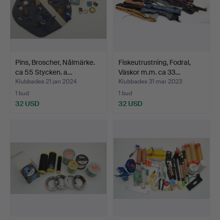
Pins, Broscher, Nålmärke.
Fiskeutrustning, Fodral,
ca 55 Stycken. a…
Väskor m.m. ca 33…
Klubbades 21 jan 2024
Klubbades 31 mar 2023
1 bud
1 bud
32 USD
32 USD