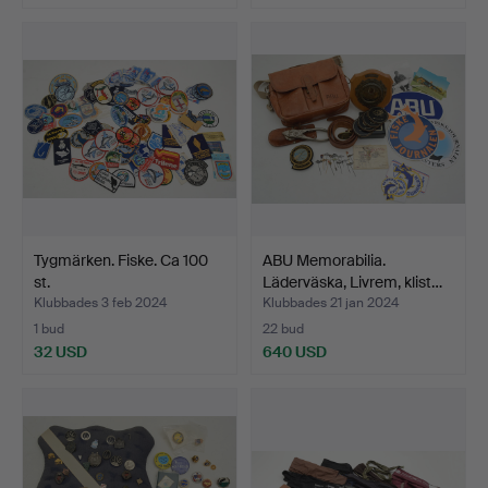
Tygmärken. Fiske. Ca 100
ABU Memorabilia.
st.
Läderväska, Livrem, klist…
Klubbades 3 feb 2024
Klubbades 21 jan 2024
1 bud
22 bud
32 USD
640 USD