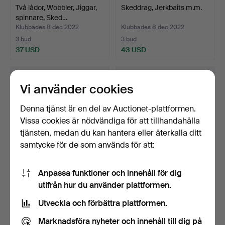
Två lådor, Wobbler, Jiggar,
Skeddrag, Jerkbaits m.m.
spinnare, Sked…
Klubbades 8 dec 2022
Klubbades 8 dec 2022
3 bud
3 bud
37 USD
43 USD
Vi använder cookies
Denna tjänst är en del av Auctionet-plattformen.
Vissa cookies är nödvändiga för att tillhandahålla
tjänsten, medan du kan hantera eller återkalla ditt
samtycke för de som används för att:
Anpassa funktioner och innehåll för dig
Skeddrag m.m.
Fisketillbehör. Sänken.
utifrån hur du använder plattformen.
Lekare, mm.
Klubbades 8 dec 2022
Klubbades 6 dec 2022
Utveckla och förbättra plattformen.
1 bud
1 bud
32 USD
32 USD
Marknadsföra nyheter och innehåll till dig på