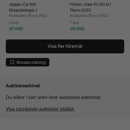
JIggar. C:a 100
Flöten. cirka 70-80 st i
förpackningar. i
Plano 5257.
ABU/Garci…
Klubbades 29 nov 2022
Klubbades 29 nov 2022
2 bud
7 bud
37 USD
58 USD
Visa fler föremål
Bevaka sökning
Auktionsarkivet
Du söker i vårt arkiv över avslutade auktioner.
Visa pågående auktioner istället.