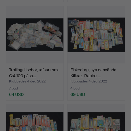
Trollingtillbehör, tafsar mm.
Fiskedrag, nya oanvända.
C:A 100 påsa…
Killeaz, Rapire, …
Klubbades 4 dec 2022
Klubbades 4 dec 2022
7 bud
4 bud
64 USD
69 USD