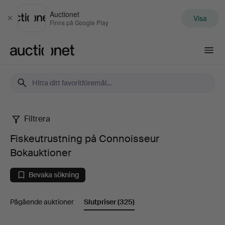
Auctionet
Visa
Stäng
Finns på Google Play
Auctionet.com
Filtrera
Fiskeutrustning
Fiskeutrustning på Connoisseur
på
Bokauktioner
Connoisseur
Bevaka sökning
Bokauktioner
Pågående auktioner
Slutpriser
(325)