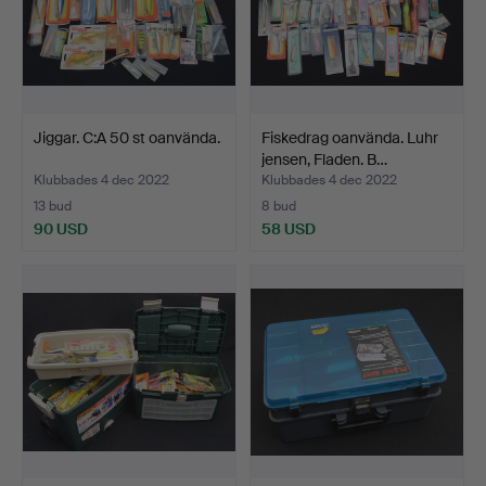
Jiggar. C:A 50 st oanvända.
Fiskedrag oanvända. Luhr
jensen, Fladen. B…
Klubbades 4 dec 2022
Klubbades 4 dec 2022
13 bud
8 bud
90 USD
58 USD