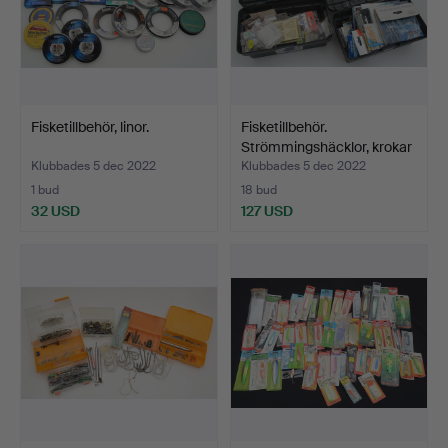
Fisketillbehör, linor.
Fisketillbehör.
Strömmingshäcklor, krokar
…
Klubbades 5 dec 2022
Klubbades 5 dec 2022
1 bud
18 bud
32 USD
127 USD