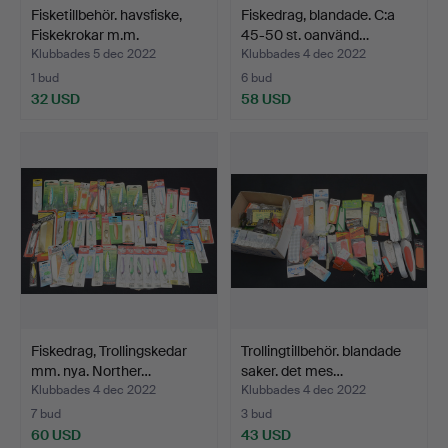
Fisketillbehör. havsfiske,
Fiskedrag, blandade. C:a
Fiskekrokar m.m.
45-50 st. oanvänd…
Klubbades 5 dec 2022
Klubbades 4 dec 2022
1 bud
6 bud
32 USD
58 USD
Fiskedrag, Trollingskedar
Trollingtillbehör. blandade
mm. nya. Norther…
saker. det mes…
Klubbades 4 dec 2022
Klubbades 4 dec 2022
7 bud
3 bud
60 USD
43 USD