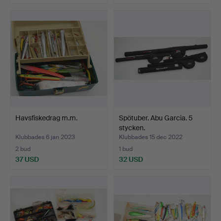
Havsfiskedrag m.m.
Spötuber. Abu Garcia. 5
stycken.
Klubbades 6 jan 2023
Klubbades 15 dec 2022
2 bud
1 bud
37 USD
32 USD