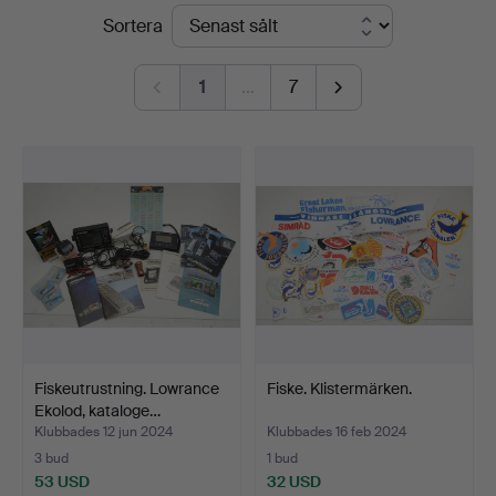
Slutpriser
Sortera
1
…
7
Fiskeutrustning. Lowrance
Fiske. Klistermärken.
Ekolod, kataloge…
Klubbades 12 jun 2024
Klubbades 16 feb 2024
3 bud
1 bud
53 USD
32 USD