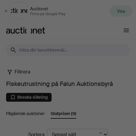
Auctionet
Visa
Stäng
Finns på Google Play
Auctionet.com
Filtrera
Fiskeutrustning
Fiskeutrustning på Falun Auktionsbyrå
på
Bevaka sökning
Falun
Pågående auktioner
Slutpriser
(9)
Auktionsbyrå
Slutpriser
Sortera