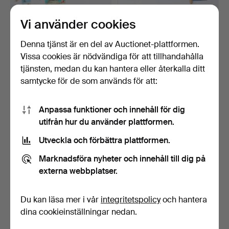
Vi använder cookies
FISKEUTRUSTNING, drag,
FISKEUTRUSTNING,
lina, wobblers, med…
spinnare, woblers, väskor…
Klubbades 16 jul 2026
Klubbades 5 jun 2026
Denna tjänst är en del av Auctionet-plattformen.
2 bud
11 bud
Vissa cookies är nödvändiga för att tillhandahålla
53 USD
80 USD
tjänsten, medan du kan hantera eller återkalla ditt
samtycke för de som används för att:
Anpassa funktioner och innehåll för dig
utifrån hur du använder plattformen.
Utveckla och förbättra plattformen.
Marknadsföra nyheter och innehåll till dig på
externa webbplatser.
FISKEREDSKAP, bland
FISKEDETALJER, drag,
Du kan läsa mer i vår
integritetspolicy
och hantera
annat Abu, drag, kniva…
väska, med mera.
dina cookieinställningar nedan.
Klubbades 12 maj 2026
Klubbades 15 apr 2026
6 bud
1 bud