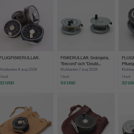
FLUGFISKERULLAR.
FISKERULLAR. Svängsta,
FLUGF
"Record" och "Doubl…
Pflueg
Klubbades 8 aug 2026
Klubbades 7 aug 2026
Klubba
1 bud
1 bud
1 bud
32 USD
53 USD
32 US