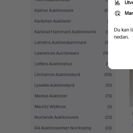
Utv
Kalmar Auktionsverk
(95)
Mar
Karljohan Auktioner
(6)
Du kan l
Karlstad Hammarö Auktionsverk
(91)
nedan.
Laholms Auktionskammare
(35)
Lawrences Auctioneers
(193)
Leiflers Auktionshus
(13)
Limhamns Auktionsbyrå
(58)
Lysekils Auktionsbyrå
(10)
Markus Auktioner
(73)
Mauritz Widforss
(3)
Norrlands Auktionsverk
(23)
RA Auktionsverket Norrköping
(33)