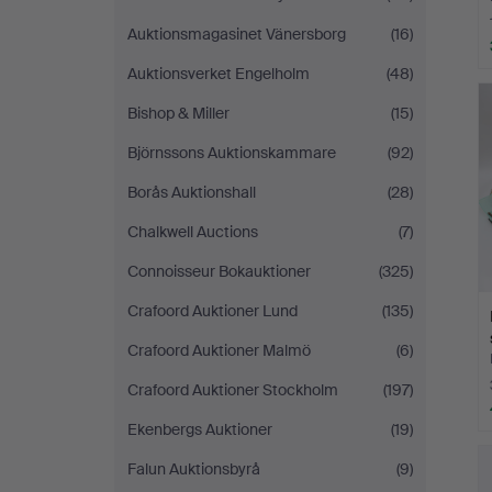
Auktionsmagasinet Vänersborg
(16)
Auktionsverket Engelholm
(48)
Bishop & Miller
(15)
Björnssons Auktionskammare
(92)
Borås Auktionshall
(28)
Chalkwell Auctions
(7)
Connoisseur Bokauktioner
(325)
Crafoord Auktioner Lund
(135)
Crafoord Auktioner Malmö
(6)
Crafoord Auktioner Stockholm
(197)
Ekenbergs Auktioner
(19)
Falun Auktionsbyrå
(9)