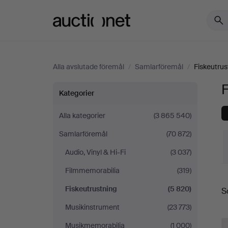
Auctionet.com
Alla avslutade föremål
/
Samlarföremål
/
Fiskeutrus
F
Fiskeutrustning
Kategorier
Alla kategorier
(3 865 540)
Samlarföremål
(70 872)
Audio, Vinyl & Hi-Fi
(3 037)
Filmmemorabilia
(319)
S
Fiskeutrustning
(5 820)
S
Musikinstrument
(23 773)
Musikmemorabilia
(1 000)