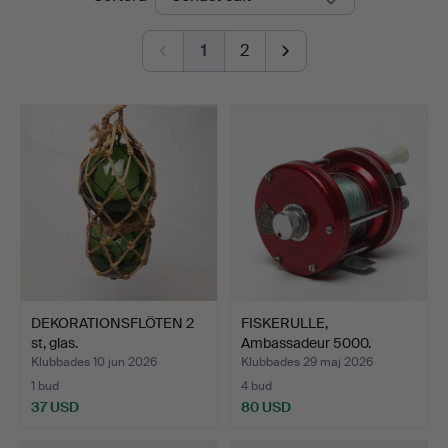
1
2
DEKORATIONSFLÖTEN 2
FISKERULLE,
st, glas.
Ambassadeur 5000.
Klubbades 10 jun 2026
Klubbades 29 maj 2026
1 bud
4 bud
37 USD
80 USD