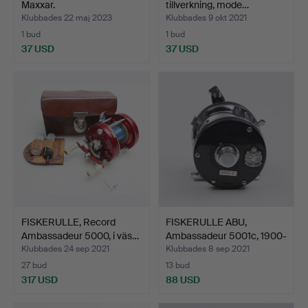
Maxxar.
tillverkning, mode…
Klubbades 22 maj 2023
Klubbades 9 okt 2021
1 bud
1 bud
37 USD
37 USD
FISKERULLE, Record
FISKERULLE ABU,
Ambassadeur 5000, i väs…
Ambassadeur 5001c, 1900-
ta…
Klubbades 24 sep 2021
Klubbades 8 sep 2021
27 bud
13 bud
317 USD
88 USD