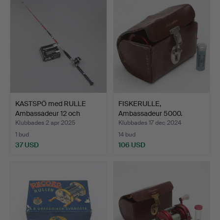
KASTSPÖ med RULLE
FISKERULLE,
Ambassadeur 12 och
Ambassadeur 5000.
DRAGL…
Klubbades 2 apr 2025
Klubbades 17 dec 2024
1 bud
14 bud
37 USD
106 USD