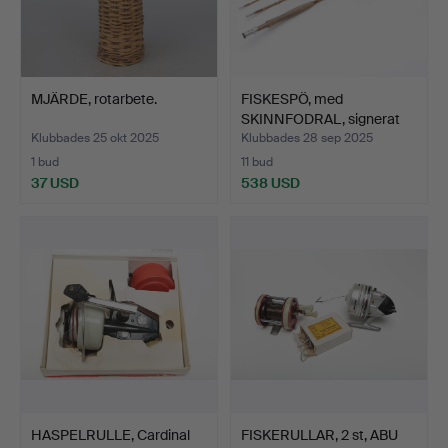
MJÄRDE, rotarbete.
FISKESPÖ, med
SKINNFODRAL, signerat
Gene E…
Klubbades 25 okt 2025
Klubbades 28 sep 2025
1 bud
11 bud
37 USD
538 USD
HASPELRULLE, Cardinal
FISKERULLAR, 2 st, ABU