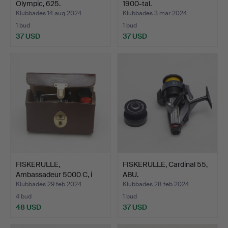
Olympic, 625.
1900-tal.
Klubbades 14 aug 2024
Klubbades 3 mar 2024
1 bud
1 bud
37 USD
37 USD
FISKERULLE,
FISKERULLE, Cardinal 55,
Ambassadeur 5000 C, i
ABU.
fodral.
Klubbades 29 feb 2024
Klubbades 28 feb 2024
4 bud
1 bud
48 USD
37 USD