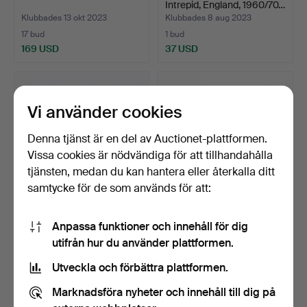
Intrepid, England, 1960/70…
Klubbades 13 okt 2023
Klubbades 8 aug 2023
17 bud
1 bud
169 USD
37 USD
Vi använder cookies
Denna tjänst är en del av Auctionet-plattformen.
Vissa cookies är nödvändiga för att tillhandahålla
tjänsten, medan du kan hantera eller återkalla ditt
samtycke för de som används för att:
FLUGFISKERULLE, Camo,
FLUGFISKERULLE, J W
Anpassa funktioner och innehåll för dig
Danmark, 1960/70-tal.
Young & Sons Ltd, Redd…
utifrån hur du använder plattformen.
Klubbades 30 jul 2023
Klubbades 30 jul 2023
1 bud
1 bud
Utveckla och förbättra plattformen.
37 USD
37 USD
Marknadsföra nyheter och innehåll till dig på