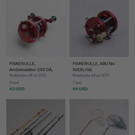
FISKERULLE,
FISKERULLE, ABU No
Ambassadeur 550 DA,
5000, röd.
1900-tal.
Klubbades 28 jul 2021
Klubbades 24 jul 2021
3 bud
7 bud
43 USD
64 USD