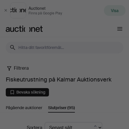
Auctionet
Visa
Stäng
Finns på Google Play
Auctionet.com
Filtrera
Fiskeutrustning
Fiskeutrustning på Kalmar Auktionsverk
på
Bevaka sökning
Kalmar
Pågående auktioner
Slutpriser
(95)
Auktionsverk
Slutpriser
Sortera