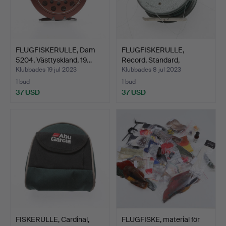
FLUGFISKERULLE, Dam
FLUGFISKERULLE,
5204, Västtyskland, 19…
Record, Standard,
1960/70-…
Klubbades 19 jul 2023
Klubbades 8 jul 2023
1 bud
1 bud
37 USD
37 USD
FISKERULLE, Cardinal,
FLUGFISKE, material för