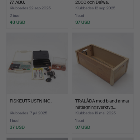
77, ABU.
2000 och Daiwa.
Klubbades 22 sep 2025
Klubbades 12 sep 2025
2 bud
1 bud
43 USD
37 USD
FISKEUTRUSTNING.
TRÄLÅDA med bland annat
nätlagningsverktyg…
Klubbades 17 jul 2025
Klubbades 19 maj 2025
1 bud
1 bud
37 USD
37 USD