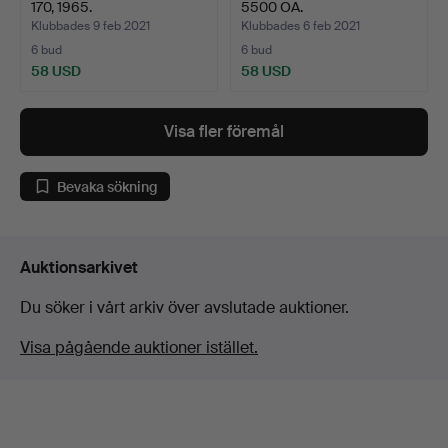
170, 1965.
5500 OA.
Klubbades 9 feb 2021
Klubbades 6 feb 2021
6 bud
6 bud
58 USD
58 USD
Visa fler föremål
Bevaka sökning
Auktionsarkivet
Du söker i vårt arkiv över avslutade auktioner.
Visa pågående auktioner istället.