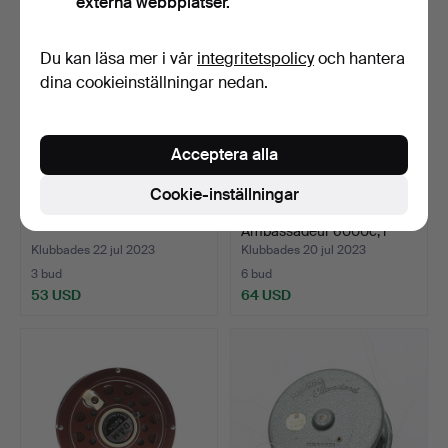
externa webbplatser.
Du kan läsa mer i vår
integritetspolicy
och hantera
dina cookieinställningar nedan.
Acceptera alla
Cookie-inställningar
FISKEDRAG, flertal, i ask.
FISKERULLE,
Ambassadeur 6000c, i
miniväska.
Klubbades 22 jul 2023
Klubbades 20 jul 2023
3 bud
6 bud
53 USD
64 USD