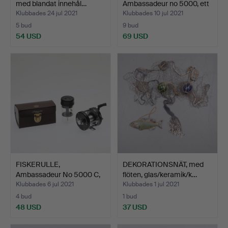
med blandat innehål…
Ambassadeur no 5000, ett
…
Klubbades 24 jul 2021
Klubbades 10 jul 2021
5 bud
9 bud
54 USD
69 USD
FISKERULLE,
DEKORATIONSNÄT, med
Ambassadeur No 5000 C,
flöten, glas/keramik/k…
ABU, me…
Klubbades 6 jul 2021
Klubbades 1 jul 2021
4 bud
1 bud
48 USD
37 USD