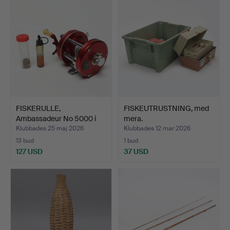
FISKERULLE,
FISKEUTRUSTNING, med
Ambassadeur No 5000 i
mera.
original…
Klubbades 25 maj 2026
Klubbades 12 mar 2026
13 bud
1 bud
127 USD
37 USD