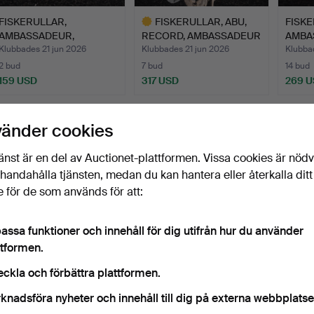
FISKERULLAR,
FISKERULLAR, ABU,
FISK
AMBASSADEUR,
RECORD, AMBASSADEUR
AMBA
RECORD, EXPERT, …
1800…
1900 
Klubbades 21 jun 2026
Klubbades 21 jun 2026
Klubba
2 bud
7 bud
14 bud
159 USD
317 USD
269 
Utvalt
föremål
vänder cookies
änst är en del av Auctionet-plattformen. Vissa cookies är nöd
illhandahålla tjänsten, medan du kan hantera eller återkalla ditt
 för de som används för att:
assa funktioner och innehåll för dig utifrån hur du använder
ttformen.
FISKERULLE. "Record
Väggpendyl, Ek, 1900-tal.
AB UR
3000", modell C, AB Ur…
Fisker
eckla och förbättra plattformen.
60…
Klubbades 9 nov 2025
Klubbades 30 aug 2025
Klubba
knadsföra nyheter och innehåll till dig på externa webbplatse
14 bud
1 bud
4 bud
159 USD
32 USD
48 U