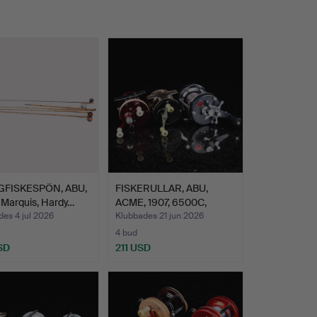
FISKESPÖN, ABU,
FISKERULLAR, ABU,
 Marquis, Hardy…
ACME, 1907, 6500C,
1750A…
es 4 jul 2026
Klubbades 21 jun 2026
4 bud
SD
211 USD