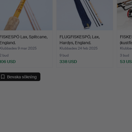
FISKESPÖ Lax, Splitcane,
FLUGFISKESPÖ, Lax,
FISKES
England.
Hardys, England.
(kustf
Klubbades 9 mar 2025
Klubbades 24 feb 2025
Klubba
2 bud
9 bud
3 bud
106 USD
338 USD
53 U
Bevaka sökning