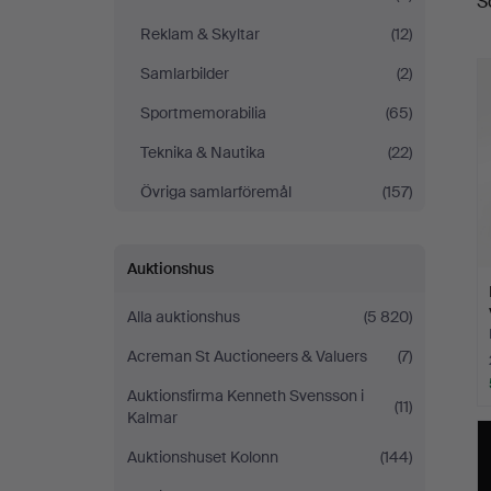
S
Reklam & Skyltar
(12)
Samlarbilder
(2)
Sportmemorabilia
(65)
Teknika & Nautika
(22)
Övriga samlarföremål
(157)
Auktionshus
Alla auktionshus
(5 820)
Acreman St Auctioneers & Valuers
(7)
Auktionsfirma Kenneth Svensson i
(11)
Kalmar
Auktionshuset Kolonn
(144)