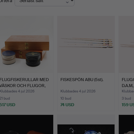
ortera
FLUGFISKERULLAR MED
FISKESPÖN ABU (5st).
FLUGG
VÄSKOR OCH FLUGOR,
D.A.M,
HAR…
Klubbades 4 jul 2026
Klubbades 4 jul 2026
Klubbad
21 bud
10 bud
3 bud
517 USD
74 USD
159 U