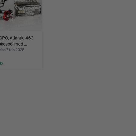
PÖ, Atlantic 463
iskespö) med …
des 7 feb 2025
SD