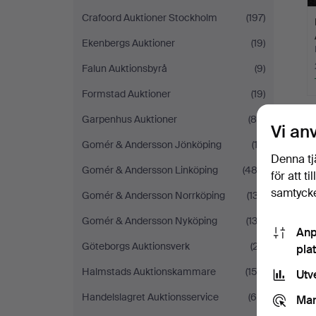
Crafoord Auktioner Stockholm
(197)
Ekenbergs Auktioner
(19)
Falun Auktionsbyrå
(9)
Formstad Auktioner
(19)
Garpenhus Auktioner
(88)
Vi an
Gomér & Andersson Jönköping
(13)
Denna tj
Gomér & Andersson Linköping
(483)
för att t
samtycke
Gomér & Andersson Norrköping
(137)
Gomér & Andersson Nyköping
(132)
Anp
Göteborgs Auktionsverk
(27)
pla
Halmstads Auktionskammare
(152)
Utv
Handelslagret Auktionsservice
(68)
Mar