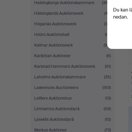
Helsingborgs Auktionskammare
(367)
Du kan l
Hälsinglands Auktionsverk
(47)
nedan.
Höganäs Auktionsverk
(34)
Höörs Auktionshall
(91)
Kalmar Auktionsverk
(95)
Karljohan Auktioner
(6)
Karlstad Hammarö Auktionsverk
(91)
Laholms Auktionskammare
(35)
Lawrences Auctioneers
(193)
Leiflers Auktionshus
(13)
Limhamns Auktionsbyrå
(58)
Lysekils Auktionsbyrå
(10)
Markus Auktioner
(73)