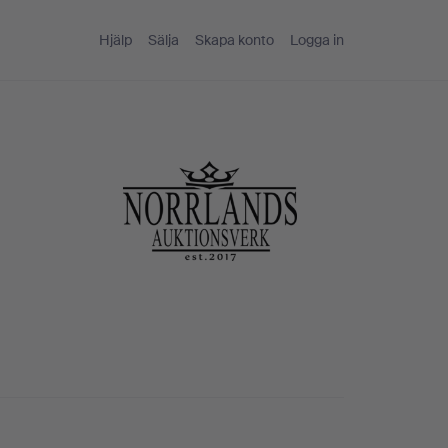
Hjälp
Sälja
Skapa konto
Logga in