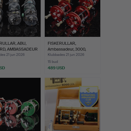
RULLAR, ABU,
FISKERULLAR,
RD, AMBASSADEUR
Ambassadeur, 3000,
5000, 6000…
des 21 jun 2026
Klubbades 21 jun 2026
15 bud
USD
489 USD