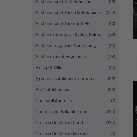
Auktionshuset STO Bohuslän
(12)
Auktionshuset Thelin & Johansson
(279)
Auktionshuset Thörner & Ek
(13)
Auktionskammaren Sydost Kalmar
(50)
Auktionsmagasinet Vänersborg
(16)
Auktionsverket Engelholm
(48)
Bishop & Miller
(15)
Björnssons Auktionskammare
(92)
Borås Auktionshall
(28)
Chalkwell Auctions
(7)
Connoisseur Bokauktioner
(325)
Crafoord Auktioner Lund
(135)
Crafoord Auktioner Malmö
(6)