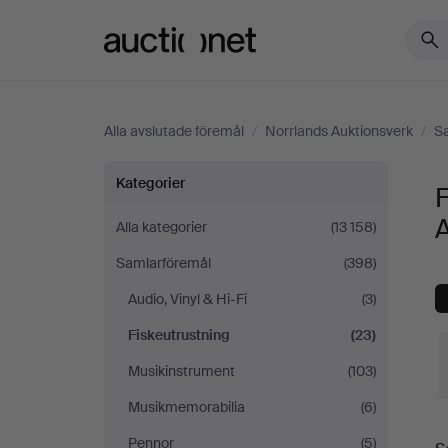
Auctionet.com
Alla avslutade föremål
/
Norrlands Auktionsverk
/
S
Fiskeutrustning
Kategorier
F
på
Alla kategorier
(13 158)
Samlarföremål
(398)
Norrlands
Audio, Vinyl & Hi-Fi
(3)
Auktionsverk
Fiskeutrustning
(23)
Musikinstrument
(103)
Musikmemorabilia
(6)
S
Pennor
(5)