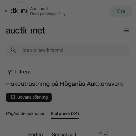
Auctionet
Visa
Stäng
Finns på Google Play
Auctionet.com
Filtrera
Fiskeutrustning
Fiskeutrustning på Höganäs Auktionsverk
på
Bevaka sökning
Höganäs
Pågående auktioner
Slutpriser
(34)
Auktionsverk
Slutpriser
Sortera