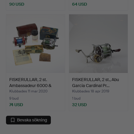
90 USD
64 USD
FISKERULLAR, 2 st.
FISKERULLAR, 2 st., Abu
Ambassadeur 6000 &
Garcia Cardinal Pr…
Reco…
Klubbades 11 mar 2020
Klubbades 18 apr 2019
9 bud
1 bud
74 USD
32 USD
Bevaka sökning