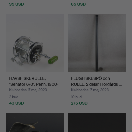
95 USD
85 USD
HAVSFISKERULLE,
FLUGFISKESPÖ och
"Senator 6/0", Penn, 1900-
RULLE, 2 delar, Hörgårds …
…
Klubbades 17 maj 2023
Klubbades 17 maj 2023
2 bud
10 bud
43 USD
275 USD