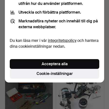
utifrån hur du använder plattformen.
Utveckla och förbättra plattformen.
Marknadsföra nyheter och innehåll till dig på
externa webbplatser.
FLUGFISKETILLBEHÖR/BI
FLUGFISKERULLAR, 5 st.
Du kan läsa mer i vår
integritetspolicy
och hantera
LDNINGSUTRUSTNING,
bl.a. Daiwa, ABU Di…
dina cookieinställningar nedan.
bl…
Klubbades 31 maj 2023
Klubbades 29 maj 2023
11 bud
6 bud
117 USD
85 USD
Acceptera alla
Cookie-inställningar