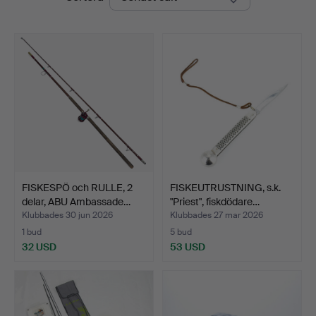
FISKESPÖ och RULLE, 2
FISKEUTRUSTNING, s.k.
delar, ABU Ambassade…
"Priest", fiskdödare…
Klubbades 30 jun 2026
Klubbades 27 mar 2026
1 bud
5 bud
32 USD
53 USD