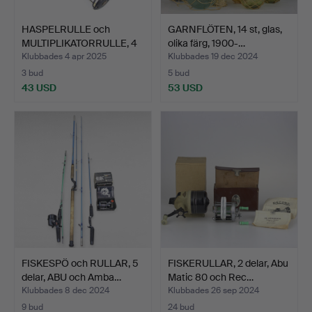
HASPELRULLE och
GARNFLÖTEN, 14 st, glas,
MULTIPLIKATORRULLE, 4
olika färg, 1900-…
+ 1 …
Klubbades 4 apr 2025
Klubbades 19 dec 2024
3 bud
5 bud
43 USD
53 USD
FISKESPÖ och RULLAR, 5
FISKERULLAR, 2 delar, Abu
delar, ABU och Amba…
Matic 80 och Rec…
Klubbades 8 dec 2024
Klubbades 26 sep 2024
9 bud
24 bud