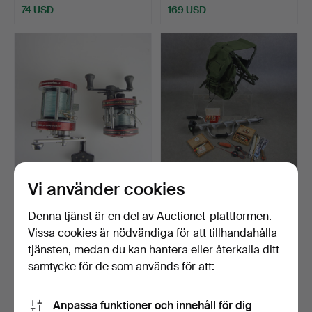
74 USD
169 USD
Vi använder cookies
FISKERULLAR, 2 st,
UTRUSTNING FÖR
Ambassadeur 5000, Abu
VINTERFISKE, bl.a. spön,
o…
be…
Klubbades 15 jun 2024
Klubbades 7 jul 2023
Denna tjänst är en del av Auctionet-plattformen.
8 bud
1 bud
Vissa cookies är nödvändiga för att tillhandahålla
69 USD
32 USD
tjänsten, medan du kan hantera eller återkalla ditt
samtycke för de som används för att:
Anpassa funktioner och innehåll för dig