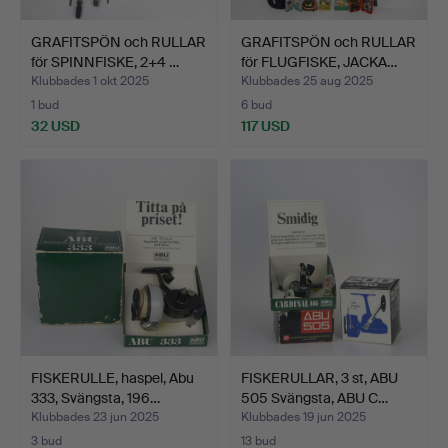
GRAFITSPÖN och RULLAR
GRAFITSPÖN och RULLAR
för SPINNFISKE, 2+4 …
för FLUGFISKE, JACKA…
Klubbades 1 okt 2025
Klubbades 25 aug 2025
1 bud
6 bud
32 USD
117 USD
FISKERULLE, haspel, Abu
FISKERULLAR, 3 st, ABU
333, Svängsta, 196…
505 Svängsta, ABU C…
Klubbades 23 jun 2025
Klubbades 19 jun 2025
3 bud
13 bud