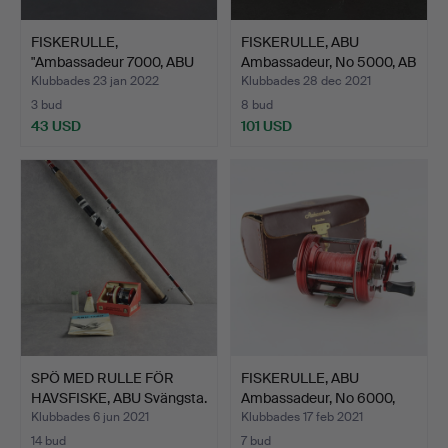
FISKERULLE,
FISKERULLE, ABU
"Ambassadeur 7000, ABU
Ambassadeur, No 5000, AB
Garcia,…
U…
Klubbades 23 jan 2022
Klubbades 28 dec 2021
3 bud
8 bud
43 USD
101 USD
SPÖ MED RULLE FÖR
FISKERULLE, ABU
HAVSFISKE, ABU Svängsta.
Ambassadeur, No 6000,
Svän…
Klubbades 6 jun 2021
Klubbades 17 feb 2021
14 bud
7 bud