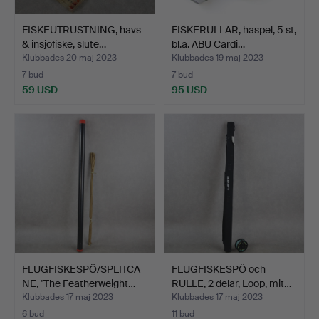
FISKEUTRUSTNING, havs-
FISKERULLAR, haspel, 5 st,
& insjöfiske, slute…
bl.a. ABU Cardi…
Klubbades 20 maj 2023
Klubbades 19 maj 2023
7 bud
7 bud
59 USD
95 USD
FLUGFISKESPÖ/SPLITCA
FLUGFISKESPÖ och
NE, "The Featherweight…
RULLE, 2 delar, Loop, mit…
Klubbades 17 maj 2023
Klubbades 17 maj 2023
6 bud
11 bud