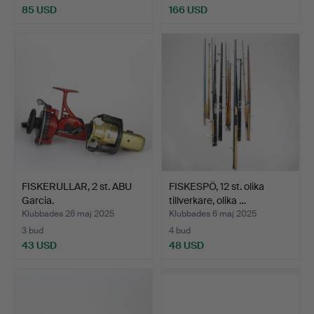
85 USD
166 USD
FISKERULLAR, 2 st. ABU
FISKESPÖ, 12 st. olika
Garcia.
tillverkare, olika …
Klubbades 26 maj 2025
Klubbades 6 maj 2025
3 bud
4 bud
43 USD
48 USD