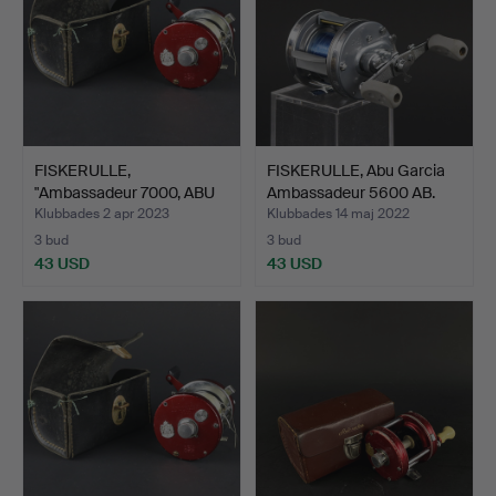
FISKERULLE,
FISKERULLE, Abu Garcia
"Ambassadeur 7000, ABU
Ambassadeur 5600 AB.
Garcia,…
Klubbades 2 apr 2023
Klubbades 14 maj 2022
3 bud
3 bud
43 USD
43 USD