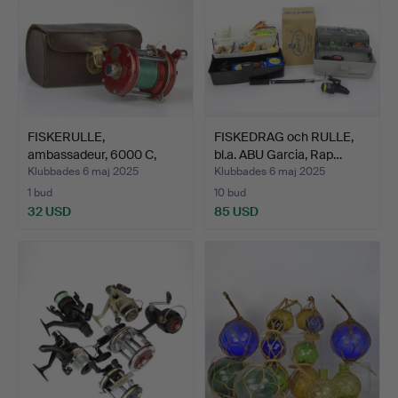
FISKERULLE,
FISKEDRAG och RULLE,
ambassadeur, 6000 C,
bl.a. ABU Garcia, Rap…
1900-tal.
Klubbades 6 maj 2025
Klubbades 6 maj 2025
1 bud
10 bud
32 USD
85 USD