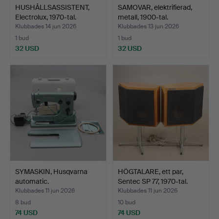
HUSHÅLLSASSISTENT,
SAMOVAR, elektrifierad,
Electrolux, 1970-tal.
metall, 1900-tal.
Klubbades 14 jun 2026
Klubbades 13 jun 2026
1 bud
1 bud
32 USD
32 USD
SYMASKIN, Husqvarna
HÖGTALARE, ett par,
automatic.
Sentec SP 77, 1970-tal.
Klubbades 11 jun 2026
Klubbades 11 jun 2026
8 bud
10 bud
74 USD
74 USD