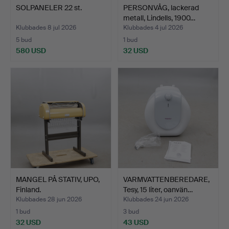
SOLPANELER 22 st.
PERSONVÅG, lackerad
metall, Lindells, 1900…
Klubbades 8 jul 2026
Klubbades 4 jul 2026
5 bud
1 bud
580 USD
32 USD
MANGEL PÅ STATIV, UPO,
VARMVATTENBEREDARE,
Finland.
Tesy, 15 liter, oanvän…
Klubbades 28 jun 2026
Klubbades 24 jun 2026
1 bud
3 bud
32 USD
43 USD