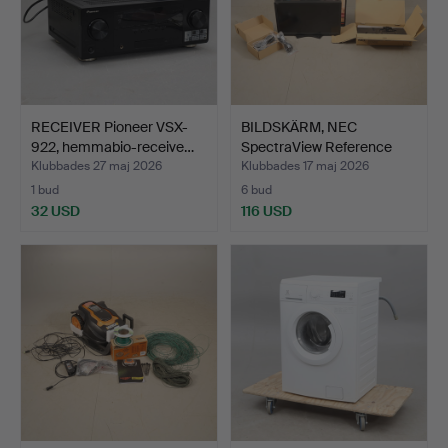
RECEIVER Pioneer VSX-
BILDSKÄRM, NEC
922, hemmabio-receive…
SpectraView Reference
272.
Klubbades 27 maj 2026
Klubbades 17 maj 2026
1 bud
6 bud
32 USD
116 USD