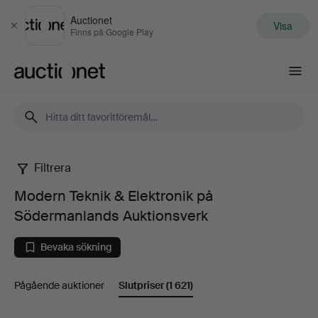
Auctionet
Visa
Stäng
Finns på Google Play
Auctionet.com
Filtrera
Modern
Modern Teknik & Elektronik på
Teknik
Södermanlands Auktionsverk
&
Bevaka sökning
Elektronik
Pågående auktioner
Slutpriser
(1 621)
på