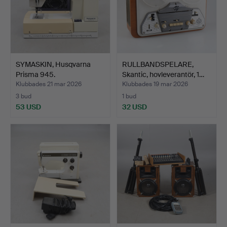
SYMASKIN, Husqvarna
RULLBANDSPELARE,
Prisma 945.
Skantic, hovleverantör, 1…
Klubbades 21 mar 2026
Klubbades 19 mar 2026
3 bud
1 bud
53 USD
32 USD