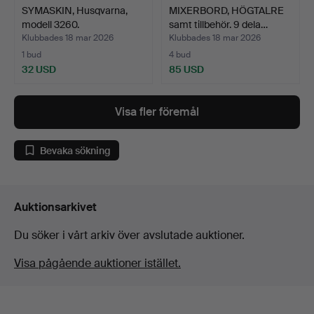
SYMASKIN, Husqvarna,
MIXERBORD, HÖGTALRE
modell 3260.
samt tillbehör. 9 dela…
Klubbades 18 mar 2026
Klubbades 18 mar 2026
1 bud
4 bud
32 USD
85 USD
Visa fler föremål
Bevaka sökning
Auktionsarkivet
Du söker i vårt arkiv över avslutade auktioner.
Visa pågående auktioner istället.