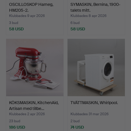
OSCILLOSKOP Hameg,
SYMASKIN, Bernina, 1900-
HM205-2.
talets mitt.
Klubbades 9 apr 2026
Klubbades 8 apr 2026
3 bud
6 bud
58 USD
58 USD
KÖKSMASKIN, KitchenAid,
TVÄTTMASKIN, Whirlpool.
Artisan med tillbe…
Klubbades 2 apr 2026
Klubbades 31 mar 2026
23 bud
2 bud
186 USD
74 USD