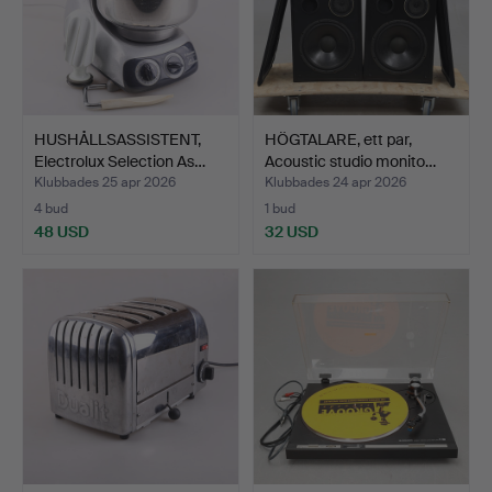
HUSHÅLLSASSISTENT,
HÖGTALARE, ett par,
Electrolux Selection As…
Acoustic studio monito…
Klubbades 25 apr 2026
Klubbades 24 apr 2026
4 bud
1 bud
48 USD
32 USD