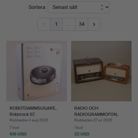
Slutpriser
Sortera
Södermanlands
Auktionsverk
1
…
34
ROBOTDAMMSUGARE,
RADIO OCH
Roborock S7.
RADIOGRAMMOFON,
1900-talets mitt…
Klubbades 4 aug 2026
Klubbades 27 jul 2026
7 bud
1 bud
106 USD
32 USD