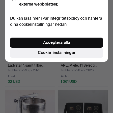
externa webbplatser.
Du kan läsa mer i vår
integritetspolicy
och hantera
dina cookieinställningar nedan.
Acceptera alla
Cookie-inställningar
SYMASKIN, Singer "
TVÄTTMASKIN/TORKTUML
Ladystar ", samt tillbe…
ARE, Miele, T1 Selecti…
Klubbades 29 apr 2026
Klubbades 28 apr 2026
1 bud
49 bud
32 USD
1 361 USD