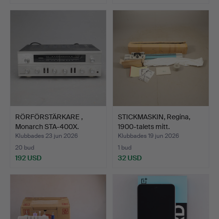
RÖRFÖRSTÄRKARE ,
STICKMASKIN, Regina,
Monarch STA-400X.
1900-talets mitt.
Klubbades 23 jun 2026
Klubbades 19 jun 2026
20 bud
1 bud
192 USD
32 USD