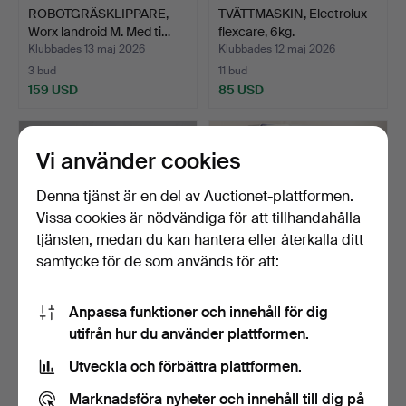
ROBOTGRÄSKLIPPARE,
TVÄTTMASKIN, Electrolux
Worx landroid M. Med ti…
flexcare, 6kg.
Klubbades 13 maj 2026
Klubbades 12 maj 2026
3 bud
11 bud
159 USD
85 USD
Vi använder cookies
Denna tjänst är en del av Auctionet-plattformen.
Vissa cookies är nödvändiga för att tillhandahålla
tjänsten, medan du kan hantera eller återkalla ditt
samtycke för de som används för att:
Anpassa funktioner och innehåll för dig
ROBOTGRÄSKLIPPARE,
DRYCKESKYL, "Red Bull".
utifrån hur du använder plattformen.
Ferrex samt tillbehör.
Klubbades 10 maj 2026
Klubbades 8 maj 2026
Utveckla och förbättra plattformen.
5 bud
2 bud
85 USD
106 USD
Marknadsföra nyheter och innehåll till dig på