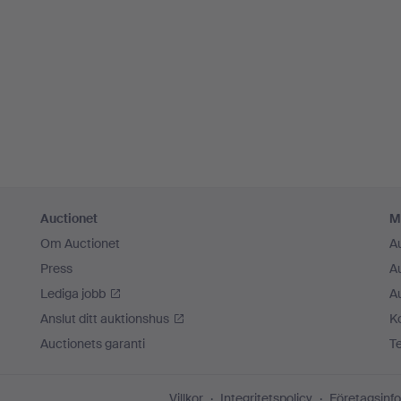
Auctionet
M
Om Auctionet
A
Press
A
Lediga jobb
A
Anslut ditt auktionshus
K
Auctionets garanti
T
Villkor
Integritetspolicy
Företagsinfo