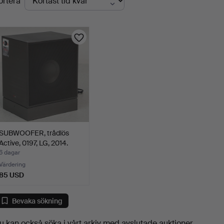
ortera
uktioner
SUBWOOFER, trådlös
Active, 0197, LG, 2014.
6 dagar
Värdering
85 USD
Bevaka sökning
u kan också söka i
vårt arkiv med avslutade auktioner
.