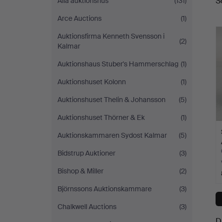
S
Alla auktionshus
(131)
a
Auktioner
Arce Auctions
(1)
Auktionsfirma Kenneth Svensson i
(2)
Kalmar
Auktionshaus Stuber's Hammerschlag
(1)
Auktionshuset Kolonn
(1)
Auktionshuset Thelin & Johansson
(5)
Auktionshuset Thörner & Ek
(1)
Auktionskammaren Sydost Kalmar
(5)
Bidstrup Auktioner
(3)
Bishop & Miller
(2)
Björnssons Auktionskammare
(3)
Chalkwell Auctions
(3)
D