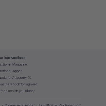
er från Auctionet
uctionet Magazine
uctionet-appen
uctionet Academy
onstnärer och formgivare
eman och slagauktioner
Cookie-inställningar
© 2011-2026 Auctionet.com