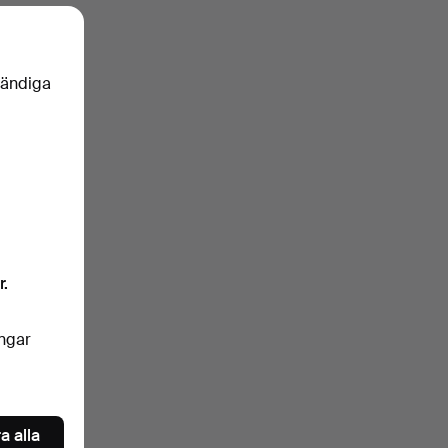
vändiga
r.
ingar
a alla