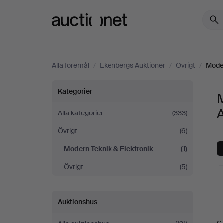
Auctionet.com
Alla föremål
/
Ekenbergs Auktioner
/
Övrigt
/
Moder
Modern
Kategorier
M
Teknik
A
Alla kategorier
(333)
Övrigt
(6)
&
Modern Teknik & Elektronik
(1)
Elektronik
Övrigt
(5)
på
Auktionshus
Ekenbergs