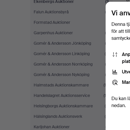
Ekenbergs Auktioner
(1)
Vi an
Falun Auktionsbyrå
(3)
Formstad Auktioner
(1)
Denna tj
för att t
Garpenhus Auktioner
(3)
samtycke
Gomér & Andersson Jönköping
(2)
Gomér & Andersson Linköping
(6)
Anp
pla
Gomér & Andersson Norrköping
(2)
Utv
Gomér & Andersson Nyköping
(2)
Mar
Halmstads Auktionskammare
(12)
Handelslagret Auktionsservice
(12)
Du kan l
nedan.
Helsingborgs Auktionskammare
(5)
Hälsinglands Auktionsverk
(4)
Karljohan Auktioner
(7)