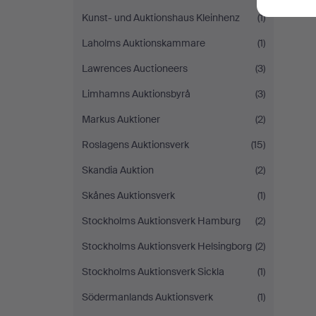
Kunst- und Auktionshaus Kleinhenz
(1)
Laholms Auktionskammare
(1)
Lawrences Auctioneers
(3)
Limhamns Auktionsbyrå
(3)
Markus Auktioner
(2)
Roslagens Auktionsverk
(15)
Skandia Auktion
(2)
Skånes Auktionsverk
(1)
Stockholms Auktionsverk Hamburg
(2)
Stockholms Auktionsverk Helsingborg
(2)
Stockholms Auktionsverk Sickla
(1)
Södermanlands Auktionsverk
(1)