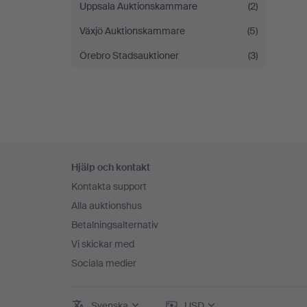
Uppsala Auktionskammare
(2)
Växjö Auktionskammare
(5)
Örebro Stadsauktioner
(3)
Sidfotsnavigation
Hjälp och kontakt
Kontakta support
Alla auktionshus
Betalningsalternativ
Vi skickar med
Sociala medier
Svenska
USD