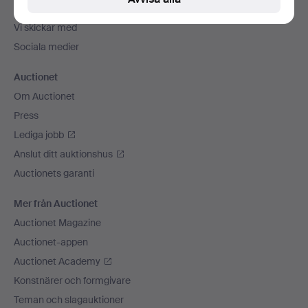
Betalningsalternativ
Vi skickar med
Sociala medier
Auctionet
Om Auctionet
Press
Lediga jobb
Anslut ditt auktionshus
Auctionets garanti
Mer från Auctionet
Auctionet Magazine
Auctionet-appen
Auctionet Academy
Konstnärer och formgivare
Teman och slagauktioner