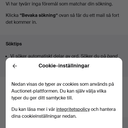
Pågående
Vi har tyvärr inga föremål som matchar din sökning.
Borås
auktioner
Klicka
“Bevaka sökning”
ovan så får du ett mail så fort
det kommer in.
Auktionshall
Söktips
Vi söker automatiskt delar av ord. Söker du på
band
hittar vi även
arm
band
sur
.
Cookie-inställningar
Back
Nedan visas de typer av cookies som används på
Här är föremål från vårt arkiv som
Auctionet-plattformen. Du kan själv välja vilka
typer du ger ditt samtycke till.
matchar din sökning
Du kan läsa mer i vår
integritetspolicy
och hantera
Visa alla föremål
dina cookieinställningar nedan.