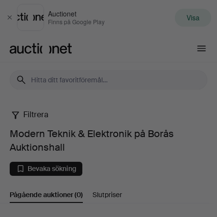
Auctionet
Visa
Stäng
Finns på Google Play
Auctionet.com
Filtrera
Modern
Modern Teknik & Elektronik på Borås
Teknik
Auktionshall
&
Bevaka sökning
Elektronik
Pågående auktioner
(0)
Slutpriser
på