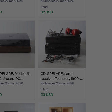
des 27 mar 2026
Klubbades 27 mar 2026
1 bud
SD
32 USD
PELARE, Modell JL-
CD-SPELARE, samt
C, Japan, 190…
receiver, Technics, 1900-…
des 25 mar 2026
Klubbades 25 mar 2026
5 bud
D
53 USD