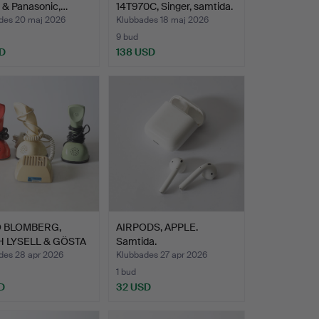
s & Panasonic,…
14T970C, Singer, samtida.
des 20 maj 2026
Klubbades 18 maj 2026
9 bud
D
138 USD
 BLOMBERG,
AIRPODS, APPLE.
 LYSELL & GÖSTA
Samtida.
ES…
des 28 apr 2026
Klubbades 27 apr 2026
1 bud
D
32 USD