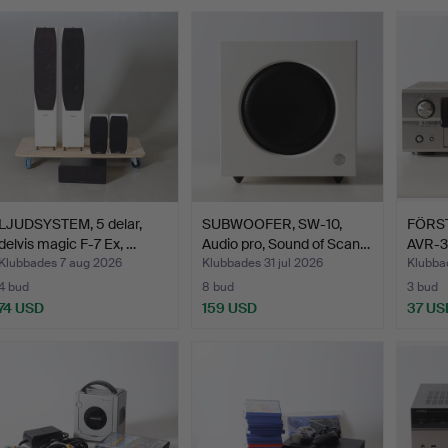
LJUDSYSTEM, 5 delar,
SUBWOOFER, SW-10,
FÖRS
delvis magic F-7 Ex, …
Audio pro, Sound of Scan…
AVR-3
Klubbades 7 aug 2026
Klubbades 31 jul 2026
Klubba
4 bud
8 bud
3 bud
74 USD
159 USD
37 US