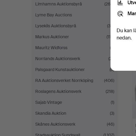
Utv
Limhamns Auktionsbyrå
(264)
Mar
Lyme Bay Auctions
(1)
Lysekils Auktionsbyrå
(39)
Du kan l
Markus Auktioner
(115)
nedan.
Mauritz Widforss
(2)
Norrlands Auktionsverk
(21)
Palsgaard Kunstauktioner
(6)
RA Auktionsverket Norrköping
(406)
Roslagens Auktionsverk
(218)
Sajab Vintage
(1)
Skandia Auktion
(3)
Skånes Auktionsverk
(46)
Stadsauktion Sundsvall
(1 107)