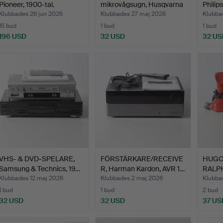
Pioneer, 1900-tal.
mikrovågsugn, Husqvarna
Philip
…
Klubbades 26 jun 2026
Klubbades 27 maj 2026
Klubba
15 bud
1 bud
1 bud
196 USD
32 USD
32 US
VHS- & DVD-SPELARE,
FÖRSTÄRKARE/RECEIVE
HUGO
Samsung & Technics, 19…
R, Harman Kardon, AVR 1…
RALPH
THAM
Klubbades 12 maj 2026
Klubbades 2 maj 2026
Klubba
1 bud
1 bud
2 bud
32 USD
32 USD
37 US