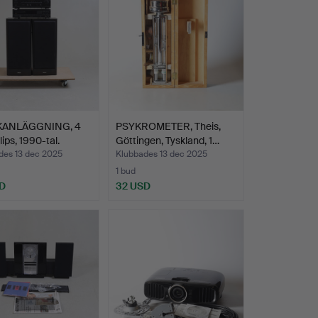
KANLÄGGNING, 4
PSYKROMETER, Theis,
ilips, 1990-tal.
Göttingen, Tyskland, 1…
des 13 dec 2025
Klubbades 13 dec 2025
1 bud
D
32 USD