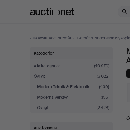
Auctionet.com
Alla avslutade föremål
/
Gomér & Andersson Nyköpi
Modern
Kategorier
Teknik
Alla kategorier
(49 970)
Övrigt
(3 022)
&
Modern Teknik & Elektronik
(439)
Elektronik
Moderna Verktyg
(155)
på
Övrigt
(2 428)
S
S
Gomér
Auktionshus