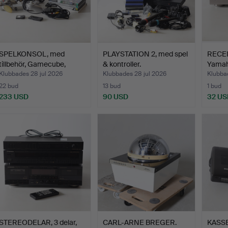
SPELKONSOL, med
PLAYSTATION 2, med spel
RECEI
tillbehör, Gamecube,
& kontroller.
Yamah
Ninte…
Klubbades 28 jul 2026
Klubbades 28 jul 2026
Klubbad
22 bud
13 bud
1 bud
233 USD
90 USD
32 US
STEREODELAR, 3 delar,
CARL-ARNE BREGER.
KASSE