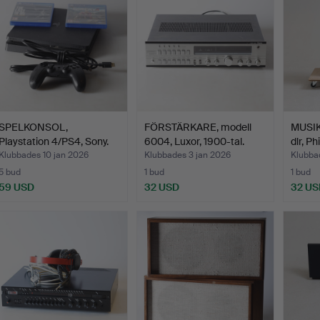
SPELKONSOL,
FÖRSTÄRKARE, modell
MUSI
Playstation 4/PS4, Sony.
6004, Luxor, 1900-tal.
dlr, Ph
Klubbades 10 jan 2026
Klubbades 3 jan 2026
Klubba
5 bud
1 bud
1 bud
59 USD
32 USD
32 US