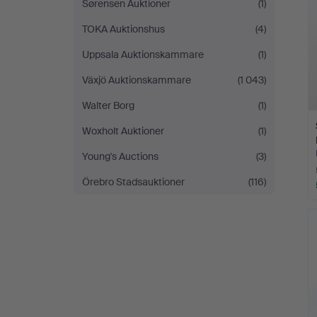
Sørensen Auktioner
(1)
TOKA Auktionshus
(4)
Uppsala Auktionskammare
(1)
Växjö Auktionskammare
(1 043)
Walter Borg
(1)
Woxholt Auktioner
(1)
Young's Auctions
(3)
Örebro Stadsauktioner
(116)