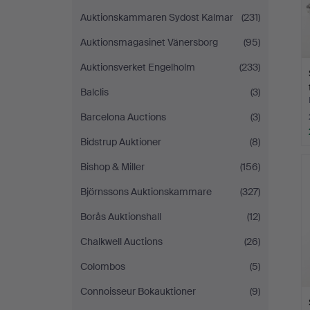
Auktionskammaren Sydost Kalmar
(231)
Auktionsmagasinet Vänersborg
(95)
Auktionsverket Engelholm
(233)
Balclis
(3)
Barcelona Auctions
(3)
Bidstrup Auktioner
(8)
Bishop & Miller
(156)
Björnssons Auktionskammare
(327)
Borås Auktionshall
(12)
Chalkwell Auctions
(26)
Colombos
(5)
Connoisseur Bokauktioner
(9)