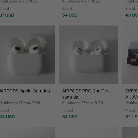
Klubbades 17 apr 2026
Klubbades 4 apr 2026
Klubba
2 bud
6 bud
3 bud
37 USD
54 USD
43 U
AIRPODS, Apple, Samtida.
AIRPODS PRO, 2nd Gen,
SKIVS
samtida.
A1, JV
Klubbades 27 mar 2026
Klubbades 27 mar 2026
Klubba
3 bud
13 bud
4 bud
43 USD
88 USD
82 US