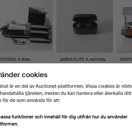
STEREO, 4 delar,
JABRA ELITE 4, samtida.
SKIVS
Beomaster 4500, BANG &
Centr
OL…
Klubbades 20 apr 2026
Klubbades 18 apr 2026
Klubba
vänder cookies
15 bud
1 bud
20 bud
496 USD
32 USD
159 U
änst är en del av Auctionet-plattformen. Vissa cookies är nöd
illhandahålla tjänsten, medan du kan hantera eller återkalla ditt
 för de som används för att:
assa funktioner och innehåll för dig utifrån hur du använder
ttformen.