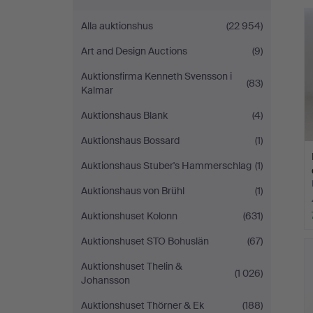
&
Alla auktionshus
(22 954)
Andersson
Art and Design Auctions
(9)
Nyköping
Auktionsfirma Kenneth Svensson i
(83)
Kalmar
Auktionshaus Blank
(4)
Auktionshaus Bossard
(1)
Auktionshaus Stuber's Hammerschlag
(1)
Auktionshaus von Brühl
(1)
Auktionshuset Kolonn
(631)
Auktionshuset STO Bohuslän
(67)
Auktionshuset Thelin &
(1 026)
Johansson
Auktionshuset Thörner & Ek
(188)