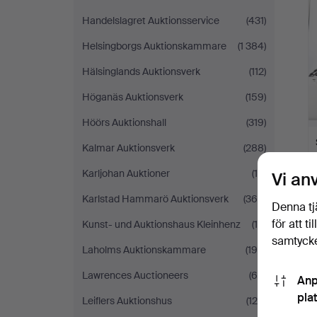
Handelslagret Auktionsservice
(431)
Helsingborgs Auktionskammare
(1 384)
Hälsinglands Auktionsverk
(112)
Höganäs Auktionsverk
(159)
Höörs Auktionshall
(319)
Kalmar Auktionsverk
(288)
Karljohan Auktioner
(16)
Vi an
Karlstad Hammarö Auktionsverk
(366)
Denna tj
för att t
Kunst- und Auktionshaus Kleinhenz
(19)
samtycke
Laholms Auktionskammare
(196)
Lawrences Auctioneers
(65)
Anp
pla
Leiflers Auktionshus
(124)