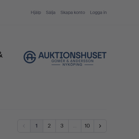
Hjälp
Sälja
Skapa konto
Logga in
&
1
2
3
…
10