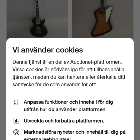
Vi använder cookies
EPIPHONE LES PAUL
EPIPHONE FIREBIRD
ANPASSAD GITARR.
ELGITARR.
Klubbades 16 feb 2026
Klubbades 16 feb 2026
Denna tjänst är en del av Auctionet-plattformen.
10 bud
1 bud
Vissa cookies är nödvändiga för att tillhandahålla
192 USD
54 USD
tjänsten, medan du kan hantera eller återkalla ditt
samtycke för de som används för att:
Anpassa funktioner och innehåll för dig
utifrån hur du använder plattformen.
Utveckla och förbättra plattformen.
Marknadsföra nyheter och innehåll till dig på
externa webbplatser.