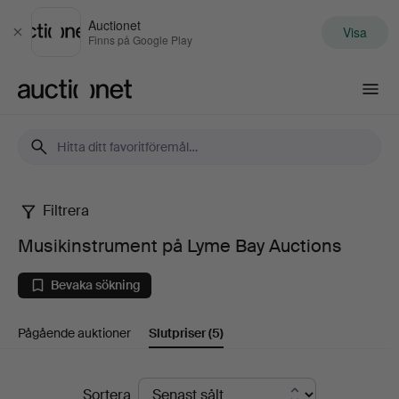
Auctionet
Visa
Stäng
Finns på Google Play
Auctionet.com
Filtrera
Musikinstrument
Musikinstrument på Lyme Bay Auctions
på
Bevaka sökning
Lyme
Pågående auktioner
Slutpriser
(5)
Bay
Auctions
Slutpriser
Sortera