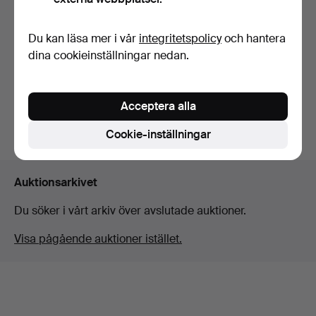
VINTAGE BANJOS.
Du kan läsa mer i vår
integritetspolicy
och hantera
dina cookieinställningar nedan.
Klubbades 10 feb 2026
1 bud
21 USD
Acceptera alla
Bevaka sökning
Cookie-inställningar
Auktionsarkivet
Du söker i vårt arkiv över avslutade auktioner.
Visa pågående auktioner istället.