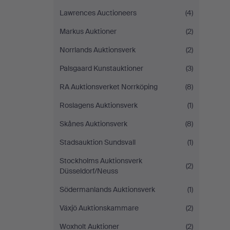
Lawrences Auctioneers
(4)
Markus Auktioner
(2)
Norrlands Auktionsverk
(2)
Palsgaard Kunstauktioner
(3)
RA Auktionsverket Norrköping
(8)
Roslagens Auktionsverk
(1)
Skånes Auktionsverk
(8)
Stadsauktion Sundsvall
(1)
Stockholms Auktionsverk
(2)
Düsseldorf/Neuss
Södermanlands Auktionsverk
(1)
Växjö Auktionskammare
(2)
Woxholt Auktioner
(2)