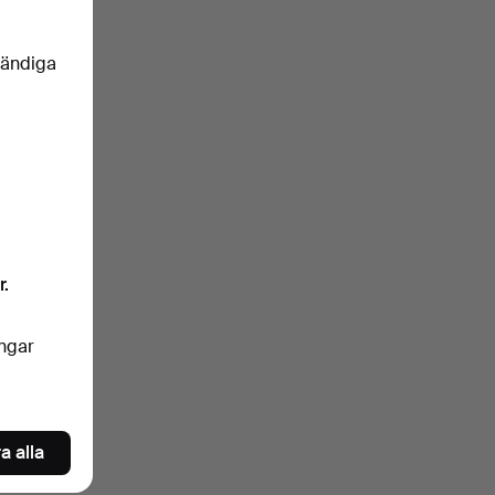
vändiga
r.
ingar
a alla