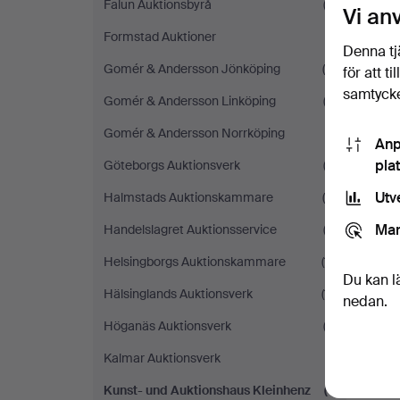
Falun Auktionsbyrå
(3)
Vi an
Formstad Auktioner
(1)
Denna tj
Gomér & Andersson Jönköping
(4)
för att t
samtycke
Gomér & Andersson Linköping
(2)
Gomér & Andersson Norrköping
(1)
Anp
pla
Göteborgs Auktionsverk
(2)
Utv
Halmstads Auktionskammare
(4)
Mar
Handelslagret Auktionsservice
(3)
Helsingborgs Auktionskammare
(11)
Du kan l
Hälsinglands Auktionsverk
(11)
nedan.
Höganäs Auktionsverk
(3)
Kalmar Auktionsverk
(1)
Kunst- und Auktionshaus Kleinhenz
(1)