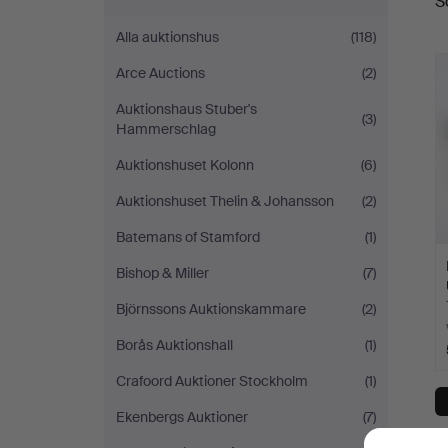
S
a
Alla auktionshus
(118)
Arce Auctions
(2)
Auktionshaus Stuber's
(3)
Hammerschlag
Auktionshuset Kolonn
(6)
Auktionshuset Thelin & Johansson
(2)
Batemans of Stamford
(1)
Bishop & Miller
(7)
Björnssons Auktionskammare
(2)
Borås Auktionshall
(1)
Crafoord Auktioner Stockholm
(1)
Ekenbergs Auktioner
(7)
D