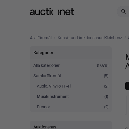
Auctionet.com
Alla föremål
/
Kunst- und Auktionshaus Kleinhenz
/
Musikinstrument
Kategorier
på
Alla kategorier
(1 079)
Samlarföremål
(5)
Kunst-
Audio, Vinyl & Hi-Fi
(2)
und
Musikinstrument
(1)
Auktionshaus
Pennor
(2)
Kleinhenz
Auktionshus