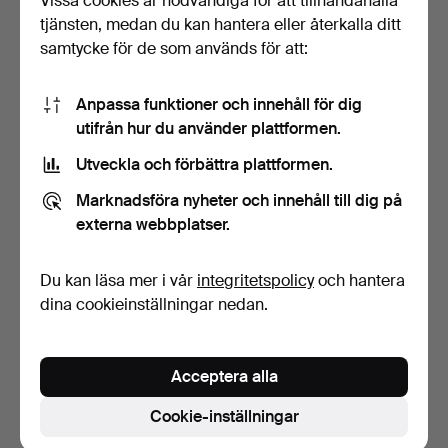
Vissa cookies är nödvändiga för att tillhandahålla
tjänsten, medan du kan hantera eller återkalla ditt
samtycke för de som används för att:
Anpassa funktioner och innehåll för dig
utifrån hur du använder plattformen.
Utveckla och förbättra plattformen.
BOK. "Svensk Bebyggelse",
Marknadsföra nyheter och innehåll till dig på
Malmöhus Län, Os…
6 dagar
externa webbplatser.
Värdering
32 USD
Du kan läsa mer i vår
integritetspolicy
och hantera
dina cookieinställningar nedan.
Bevaka sökning
Du kan också söka i
vårt arkiv med avslutade auktioner
.
Acceptera alla
Cookie-inställningar