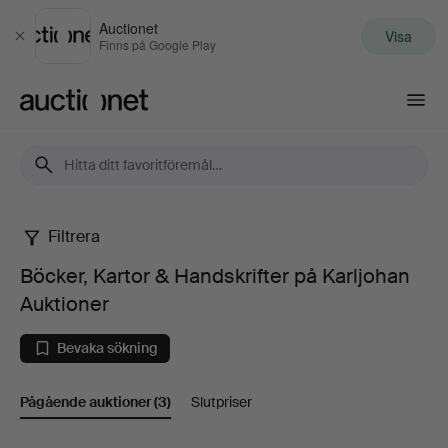
Auctionet
Visa
Stäng
Finns på Google Play
Auctionet.com
Filtrera
Böcker,
Böcker, Kartor & Handskrifter på Karljohan
Kartor
Auktioner
&
Bevaka sökning
Handskrifter
Pågående auktioner
(3)
Slutpriser
på