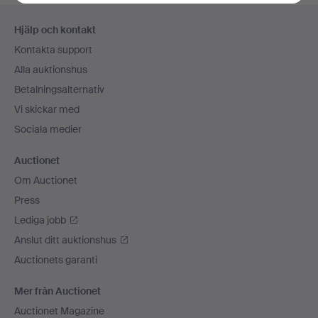
Sidfotsnavigation
Hjälp och kontakt
Kontakta support
Alla auktionshus
Betalningsalternativ
Vi skickar med
Sociala medier
Auctionet
Om Auctionet
Press
Lediga jobb
Anslut ditt auktionshus
Auctionets garanti
Mer från Auctionet
Auctionet Magazine