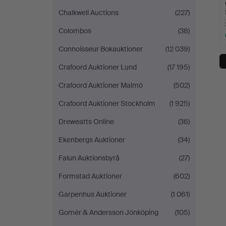
Chalkwell Auctions
(227)
Colombos
(38)
Connoisseur Bokauktioner
(12 039)
Crafoord Auktioner Lund
(17 195)
Crafoord Auktioner Malmö
(502)
Crafoord Auktioner Stockholm
(1 925)
Dreweatts Online
(36)
Ekenbergs Auktioner
(34)
Falun Auktionsbyrå
(27)
Formstad Auktioner
(602)
Garpenhus Auktioner
(1 061)
Gomér & Andersson Jönköping
(105)