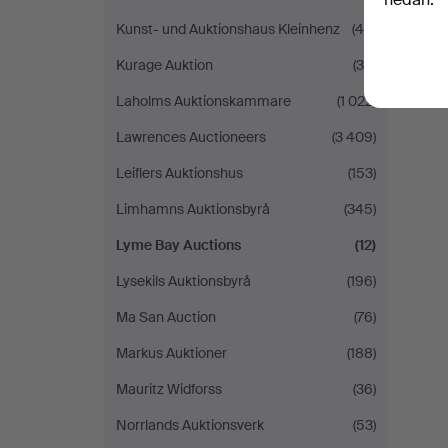
Kunst- und Auktionshaus Kleinhenz
(46)
Kurage Auktion
(35)
Laholms Auktionskammare
(1 022)
Lawrences Auctioneers
(3 409)
Leiflers Auktionshus
(153)
Limhamns Auktionsbyrå
(345)
Lyme Bay Auctions
(12)
Lysekils Auktionsbyrå
(196)
Ma San Auction
(76)
Markus Auktioner
(188)
Mauritz Widforss
(36)
Norrlands Auktionsverk
(53)