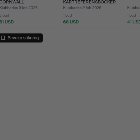
CORNWALL.
KARTREFERENSBÖCKER
.
Klubbades 9 feb 2026
Klubbades 9 feb 2026
Klubba
3 bud
1 bud
1 bud
61 USD
68 USD
41 US
Bevaka sökning