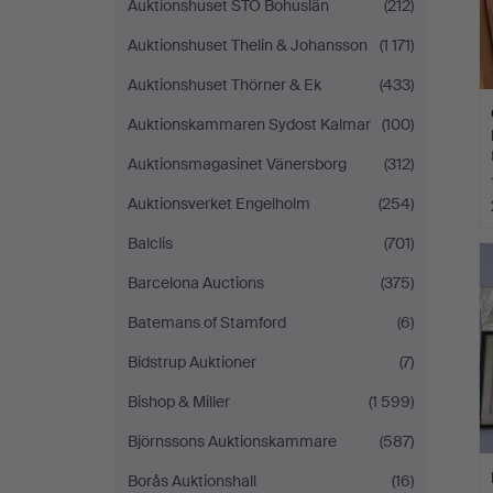
Auktionshuset STO Bohuslän
(212)
Auktionshuset Thelin & Johansson
(1 171)
Auktionshuset Thörner & Ek
(433)
Auktionskammaren Sydost Kalmar
(100)
Auktionsmagasinet Vänersborg
(312)
Auktionsverket Engelholm
(254)
Balclis
(701)
Barcelona Auctions
(375)
Batemans of Stamford
(6)
Bidstrup Auktioner
(7)
Bishop & Miller
(1 599)
Björnssons Auktionskammare
(587)
Borås Auktionshall
(16)