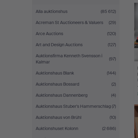
Bay
Alla auktionshus
(85 612)
Auctions
Acreman St Auctioneers & Valuers
(29)
Arce Auctions
(120)
Art and Design Auctions
(127)
Auktionsfirma Kenneth Svensson i
(97)
Kalmar
Auktionshaus Blank
(144)
Auktionshaus Bossard
(2)
Auktionshaus Dannenberg
(4)
Auktionshaus Stuber's Hammerschlag
(7)
Auktionshaus von Brühl
(10)
Auktionshuset Kolonn
(2 686)