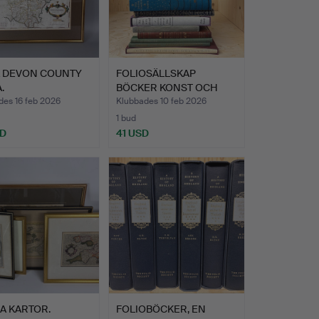
K DEVON COUNTY
FOLIOSÄLLSKAP
.
BÖCKER KONST OCH
LITTERATUR.
des 16 feb 2026
Klubbades 10 feb 2026
1 bud
SD
41 USD
A KARTOR.
FOLIOBÖCKER, EN