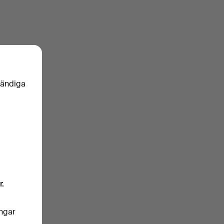
vändiga
r.
ingar