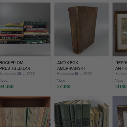
BÖCKER OM
ANTIK BOK
REPR
PRESTIGEBILAR.
AMERIKANSKT
ANTIK
INTRESSE.
Klubbades 26 jul 2026
Klubbades 19 jul 2026
Klubbad
1 bud
1 bud
1 bud
34 USD
27 USD
21 US