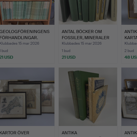
GEOLOGFÖRENINGENS
ANTAL BÖCKER OM
ANTI
FÖRHANDLINGAR.
FOSSILER, MINERALER
KARTA
OCH GE…
Klubbades 15 mar 2026
Klubbades 15 mar 2026
Klubba
1 bud
1 bud
2 bud
21 USD
21 USD
48 U
KARTOR ÖVER
ANTIKA
ANTIK