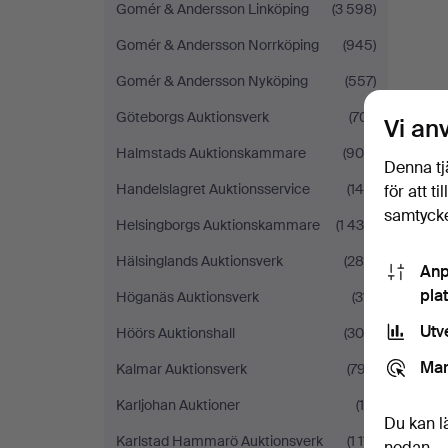
Gomér & Andersson Linköping
(3 598)
Gomér & Andersson Norrköping
(945)
Gomér & Andersson Nyköping
(557)
Göteborgs Auktionsverk
(701)
Vi an
Halmstads Auktionskammare
(905)
Denna tj
Handelslagret Auktionsservice
(140)
för att t
samtycke
Helsingborgs Auktionskammare
(1 436)
Hälsinglands Auktionsverk
(285)
Anp
pla
Höganäs Auktionsverk
(311)
Utv
Höörs Auktionshall
(304)
Mar
Kalmar Auktionsverk
(797)
Karljohan Auktioner
(14)
Du kan l
Karlstad Hammarö Auktionsverk
(1 111)
nedan.