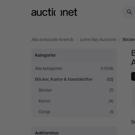
Auctionet.com
Alla avslutade föremål
/
Lyme Bay Auctions
/
Böcker
B
Böcker,
Kategorier
Kartor
Alla kategorier
(1 508)
Böcker, Kartor & Handskrifter
(12)
&
Böcker
(7)
Handskrifter
Kartor
(4)
på
Övrigt
(1)
S
S
Lyme
Auktionshus